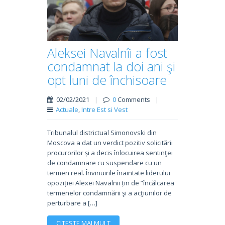
Aleksei Navalnîi a fost
condamnat la doi ani şi
opt luni de închisoare
02/02/2021
|
0
Comments
|
Actuale
,
Intre Est si Vest
Tribunalul districtual Simonovski din
Moscova a dat un verdict pozitiv solicitării
procurorilor și a decis înlocuirea sentinţei
de condamnare cu suspendare cu un
termen real. Învinuirile înaintate liderului
opoziției Alexei Navalnii țin de ”încălcarea
termenelor condamnării şi a acţiunilor de
perturbare a […]
CITESTE MAI MULT