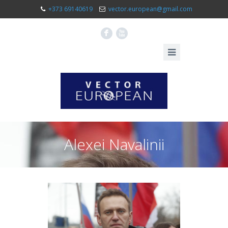
+373 69140619
vector.european@gmail.com
F
X
Alexei Navalinii