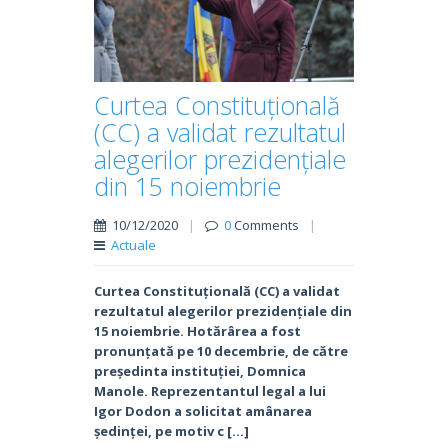
Curtea Constituțională
(CC) a validat rezultatul
alegerilor prezidențiale
din 15 noiembrie
10/12/2020
|
0
Comments
|
Actuale
Curtea Constituțională (CC) a validat
rezultatul alegerilor prezidențiale din
15 noiembrie. Hotărârea a fost
pronunțată pe 10 decembrie, de către
președinta instituției, Domnica
Manole. Reprezentantul legal a lui
Igor Dodon a solicitat amânarea
ședinței, pe motiv c […]