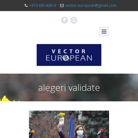
+373 69140619
vector.european@gmail.com
F
X
alegeri validate