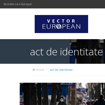
Să trăim ca-n Europa!
act de identitate
Home
act de identitate