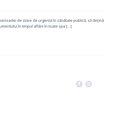
l perioadei de stare de urgență în sănătate publică, să dețină
umentului în timpul aflării în toate spa […]
F
X