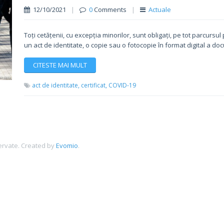
12/10/2021
|
0
Comments
|
Actuale
Toți cetățenii, cu excepția minorilor, sunt obligați, pe tot parcursu
un act de identitate, o copie sau o fotocopie în format digital a doc
CITESTE MAI MULT
act de identitate,
certificat,
COVID-19
ervate.
Created by
Evomio
.