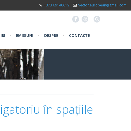
+373 69140619
vector.european@gmail.com
F
X
IRI
•
EMISIUNI
•
DESPRE
•
CONTACTE
igatoriu în spațiile