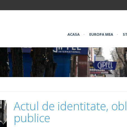
ACASA
•
EUROPA MEA
•
ST
Actul de identitate, obl
publice