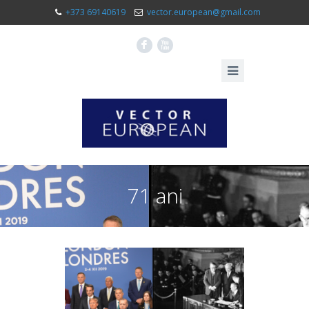
+373 69140619
vector.european@gmail.com
F
X
71 ani