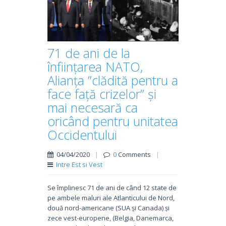
71 de ani de la
înființarea NATO,
Alianța ”clădită pentru a
face față crizelor” și
mai necesară ca
oricând pentru unitatea
Occidentului
04/04/2020
|
0
Comments
|
Intre Est si Vest
Se împlinesc 71 de ani de când 12 state de
pe ambele maluri ale Atlanticului de Nord,
două nord-americane (SUA și Canada) și
zece vest-europene, (Belgia, Danemarca,