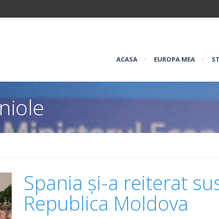
ACASA
•
EUROPA MEA
•
ST
niole
Spania și-a reiterat su
Republica Moldova