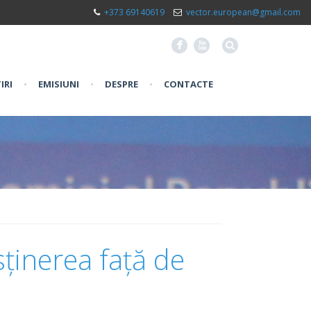
+373 69140619
vector.european@gmail.com
F
X
IRI
•
EMISIUNI
•
DESPRE
•
CONTACTE
sținerea față de