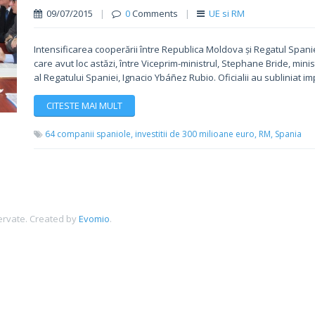
09/07/2015
|
0
Comments
|
UE si RM
Intensificarea cooperării între Republica Moldova și Regatul Spaniei
care avut loc astăzi, între Viceprim-ministrul, Stephane Bride, mini
al Regatului Spaniei, Ignacio Ybáñez Rubio. Oficialii au subliniat i
CITESTE MAI MULT
64 companii spaniole,
investitii de 300 milioane euro,
RM,
Spania
ervate.
Created by
Evomio
.