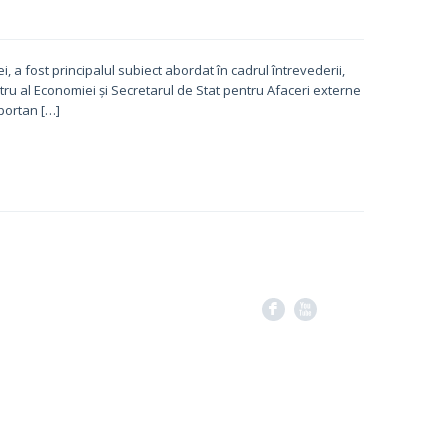
, a fost principalul subiect abordat în cadrul întrevederii,
stru al Economiei și Secretarul de Stat pentru Afaceri externe
mportan […]
F
X