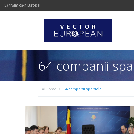
Să trăim ca-n Europa!
64 companii spa
Home
64 companii spaniole