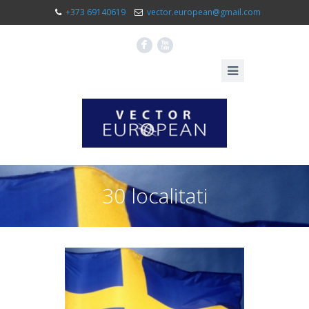
+373 69140619
vector.european@gmail.com
F
X
30 localitati