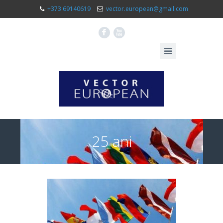
+373 69140619
vector.european@gmail.com
F
X
25 ani