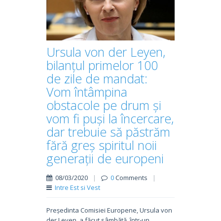
Ursula von der Leyen,
bilanțul primelor 100
de zile de mandat:
Vom întâmpina
obstacole pe drum și
vom fi puși la încercare,
dar trebuie să păstrăm
fără greș spiritul noii
generații de europeni
08/03/2020
|
0
Comments
|
Intre Est si Vest
Președinta Comisiei Europene, Ursula von
der Leyen, a făcut sâmbătă, într-un