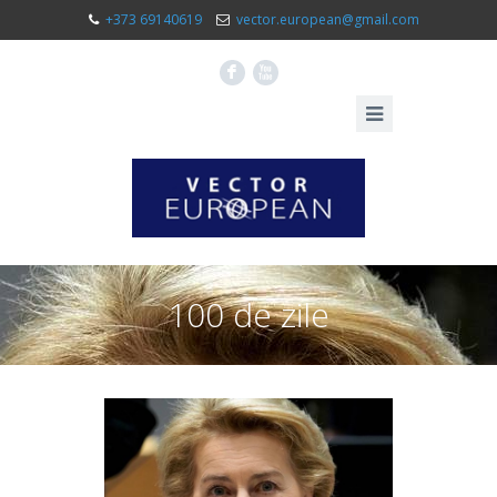
+373 69140619
vector.european@gmail.com
F
X
100 de zile