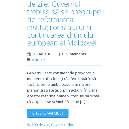
de zile: Guvernul
trebuie să se preocupe
de reformarea
instituțiilor statului și
continuarea drumului
european al Moldovei
28/04/2016
|
0
Comments
|
Actuale
Guvernul este conștient de provocările
momentului, a fost și rămâne hotărât să
facă reforme ambițioase, dar nu prin
planuri și strategii, ci prin acțiuni. În urma
acestor reforme oamenii trebuie să simtă
că viața lor se schimbă în bine […]
CITESTE MAI MULT
100 de zile,
Guvernul Filip