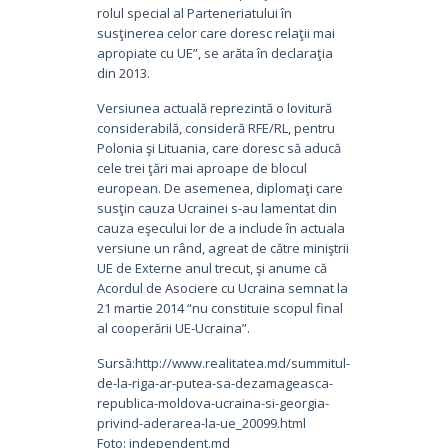
rolul special al Parteneriatului în
susţinerea celor care doresc relaţii mai
apropiate cu UE”, se arăta în declaraţia
din 2013.
Versiunea actuală reprezintă o lovitură
considerabilă, consideră RFE/RL, pentru
Polonia şi Lituania, care doresc să aducă
cele trei ţări mai aproape de blocul
european. De asemenea, diplomaţi care
susţin cauza Ucrainei s-au lamentat din
cauza eşecului lor de a include în actuala
versiune un rând, agreat de către miniştrii
UE de Externe anul trecut, şi anume că
Acordul de Asociere cu Ucraina semnat la
21 martie 2014 “nu constituie scopul final
al cooperării UE-Ucraina”.
Sursă:http://www.realitatea.md/summitul-
de-la-riga-ar-putea-sa-dezamageasca-
republica-moldova-ucraina-si-georgia-
privind-aderarea-la-ue_20099.html
Foto: independent.md