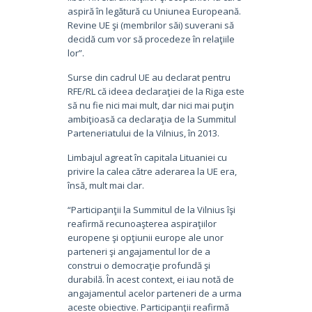
aspiră în legătură cu Uniunea Europeană.
Revine UE şi (membrilor săi) suverani să
decidă cum vor să procedeze în relaţiile
lor”.
Surse din cadrul UE au declarat pentru
RFE/RL că ideea declaraţiei de la Riga este
să nu fie nici mai mult, dar nici mai puţin
ambiţioasă ca declaraţia de la Summitul
Parteneriatului de la Vilnius, în 2013.
Limbajul agreat în capitala Lituaniei cu
privire la calea către aderarea la UE era,
însă, mult mai clar.
“Participanţii la Summitul de la Vilnius îşi
reafirmă recunoaşterea aspiraţiilor
europene şi opţiunii europe ale unor
parteneri şi angajamentul lor de a
construi o democraţie profundă şi
durabilă. În acest context, ei iau notă de
angajamentul acelor parteneri de a urma
aceste obiective. Participanţii reafirmă