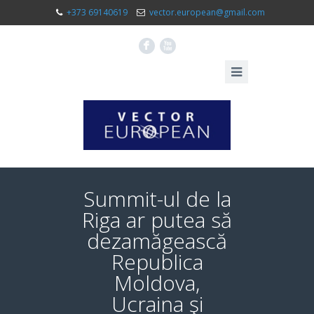
+373 69140619
vector.european@gmail.com
F
X
Summit-ul de la
Riga ar putea să
dezamăgească
Republica
Moldova,
Ucraina şi