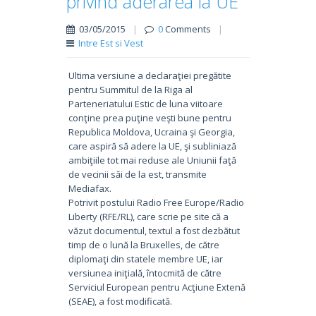
privind aderarea la UE
03/05/2015
|
0
Comments
|
Intre Est si Vest
Ultima versiune a declaraţiei pregătite
pentru Summitul de la Riga al
Parteneriatului Estic de luna viitoare
conţine prea puţine veşti bune pentru
Republica Moldova, Ucraina şi Georgia,
care aspiră să adere la UE, şi subliniază
ambiţiile tot mai reduse ale Uniunii faţă
de vecinii săi de la est, transmite
Mediafax.
Potrivit postului Radio Free Europe/Radio
Liberty (RFE/RL), care scrie pe site că a
văzut documentul, textul a fost dezbătut
timp de o lună la Bruxelles, de către
diplomaţi din statele membre UE, iar
versiunea iniţială, întocmită de către
Serviciul European pentru Acţiune Extenă
(SEAE), a fost modificată.