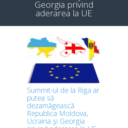
Georgia privind
aderarea la UE
Summit-ul de la Riga ar
putea să
dezamăgească
Republica Moldova,
Ucraina şi Georgia