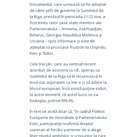
Documentul, care urmează să fie adoptat
de către şefii de guverne la Summitul de
la Riga, prevăzut în perioada 21-22 mai, a
fost trimis celor şase state membre ale
Parteneriatului – Armenia, Azerbaidjan,
Belarus, Georgia, Republica Moldova şi
Ucraina – spre informare şi este de
aşteptat să provoace frustrări la Chişinău,
Kiev şi Tbilisi.
Cele trei ţări, care au semnat recent
acorduri de asociere cu UE, sperau ca
Summitul de la Riga să le recunoască în
mod clar aspiraţiile ca într-o zi să adere la
blocul european. Însă există puţine indicii,
la acest moment, că acest lucru se va
întâmpla, potrivit RFE/RL.
În text se arată doar că, “în cadrul Politicii
Europene de Vecinătate şi Parteneriatului
Estic, participanţii reafirmă dreptul
suveran al fiecăru partener de a alege
liber nivelul ambiţiilor şi scopurilor la care