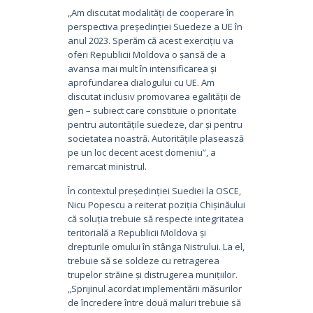
„Am discutat modalități de cooperare în
perspectiva președinției Suedeze a UE în
anul 2023. Sperăm că acest exercițiu va
oferi Republicii Moldova o șansă de a
avansa mai mult în intensificarea și
aprofundarea dialogului cu UE. Am
discutat inclusiv promovarea egalității de
gen – subiect care constituie o prioritate
pentru autoritățile suedeze, dar și pentru
societatea noastră. Autoritățile plaseasză
pe un loc decent acest domeniu”, a
remarcat ministrul.
În contextul președinției Suediei la OSCE,
Nicu Popescu a reiterat poziția Chișinăului
că soluția trebuie să respecte integritatea
teritorială a Republicii Moldova și
drepturile omului în stânga Nistrului. La el,
trebuie să se soldeze cu retragerea
trupelor străine și distrugerea munițiilor.
„Sprijinul acordat implementării măsurilor
de încredere între două maluri trebuie să