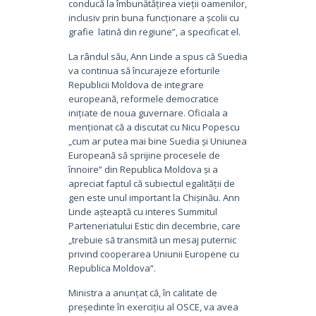
conducă la îmbunătățirea vieții oamenilor,
inclusiv prin buna funcționare a școlii cu
grafie latină din regiune”, a specificat el.
La rândul său, Ann Linde a spus că Suedia
va continua să încurajeze eforturile
Republicii Moldova de integrare
europeană, reformele democratice
inițiate de noua guvernare. Oficiala a
menționat că a discutat cu Nicu Popescu
„cum ar putea mai bine Suedia și Uniunea
Europeană să sprijine procesele de
înnoire” din Republica Moldova și a
apreciat faptul că subiectul egalității de
gen este unul important la Chișinău. Ann
Linde așteaptă cu interes Summitul
Parteneriatului Estic din decembrie, care
„trebuie să transmită un mesaj puternic
privind cooperarea Uniunii Europene cu
Republica Moldova”.
Ministra a anunțat că, în calitate de
președinte în exercițiu al OSCE, va avea