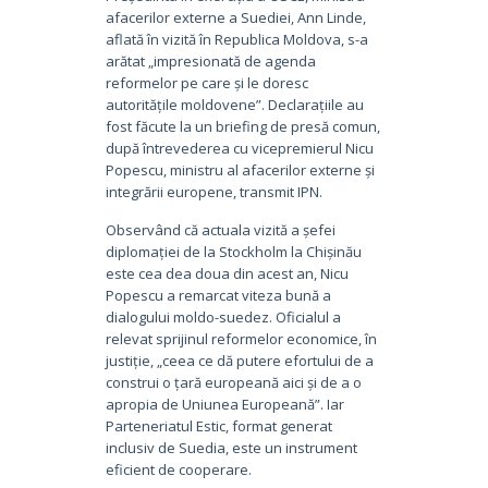
afacerilor externe a Suediei, Ann Linde,
aflată în vizită în Republica Moldova, s-a
arătat „impresionată de agenda
reformelor pe care și le doresc
autoritățile moldovene”. Declarațiile au
fost făcute la un briefing de presă comun,
după întrevederea cu vicepremierul Nicu
Popescu, ministru al afacerilor externe și
integrării europene, transmit IPN.
Observând că actuala vizită a șefei
diplomației de la Stockholm la Chișinău
este cea dea doua din acest an, Nicu
Popescu a remarcat viteza bună a
dialogului moldo-suedez. Oficialul a
relevat sprijinul reformelor economice, în
justiție, „ceea ce dă putere efortului de a
construi o țară europeană aici și de a o
apropia de Uniunea Europeană”. Iar
Parteneriatul Estic, format generat
inclusiv de Suedia, este un instrument
eficient de cooperare.