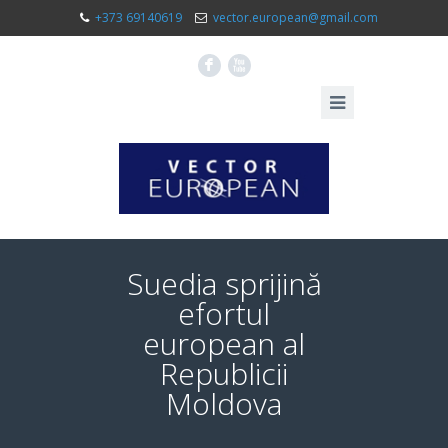
+373 69140619
vector.european@gmail.com
F
X
Suedia sprijină
efortul
european al
Republicii
Moldova