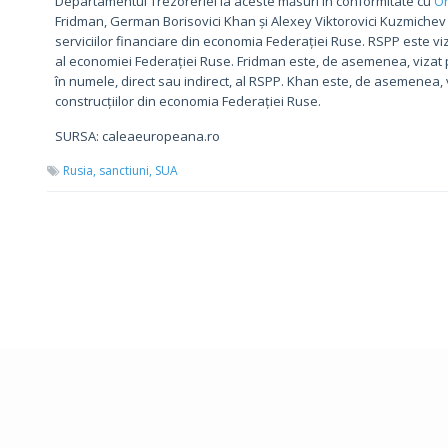
Departamentul Trezoreriei ia aceste măsuri în conformitate cu
Or
Fridman, German Borisovici Khan și Alexey Viktorovici Kuzmichev 
serviciilor financiare din economia Federației Ruse. RSPP este viz
al economiei Federației Ruse. Fridman este, de asemenea, vizat p
în numele, direct sau indirect, al RSPP. Khan este, de asemenea, v
construcțiilor din economia Federației Ruse.
SURSA: caleaeuropeana.ro
Rusia,
sanctiuni,
SUA