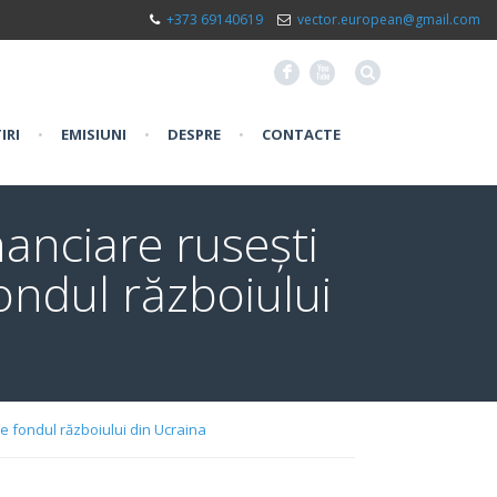
+373 69140619
vector.european@gmail.com
F
X
IRI
•
EMISIUNI
•
DESPRE
•
CONTACTE
nanciare rusești
fondul războiului
pe fondul războiului din Ucraina