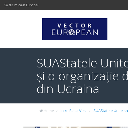
Să trăim ca-n Europa!
SUAStatele Unite
și o organizație 
din Ucraina
Home
Intre Est si Vest
SUAStatele Unite san