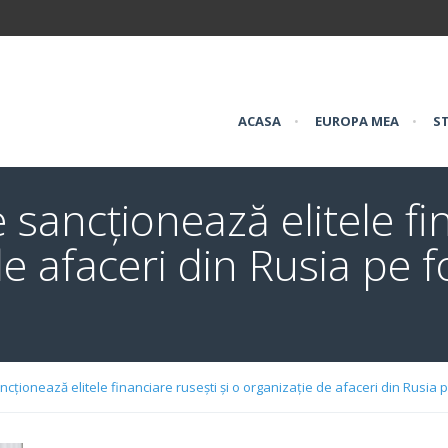
ACASA
•
EUROPA MEA
•
ST
 sancționează elitele fi
de afaceri din Rusia pe 
cționează elitele financiare rusești și o organizație de afaceri din Rusia 