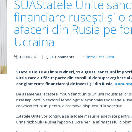
SUAStatele Unite sancț
financiare rusești și o
afaceri din Rusia pe fo
Ucraina
12/08/2023
|
0
Comments
|
Intre Est si Vest
Statele Unite au impus vineri, 11 august, sancțiuni împotri
Rusia care au făcut parte din consiliul de supraveghere al 
conglomerate financiare și de investiții din Rusia,
a anunț
De asemenea, acestea impun sancțiuni și Uniunii Industriașilor și 
rusă implicată în sectorul tehnologic al economiei Federației Ruse
convocat reuniuni pentru a promova răspunsuri la sancțiuni.
„Statele Unite vor continua să ia toate măsurile adecvate pentru a
urma războiului Rusiei împotriva Ucrainei”, a afirmat șeful diplo