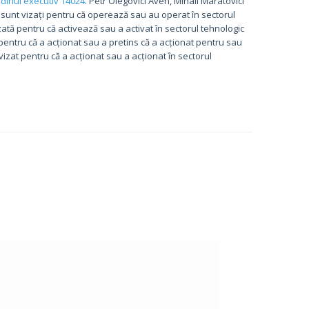
dinul executiv 14024
. Petr Olegovici Aven, Mihail Maratovici
sunt vizați pentru că operează sau au operat în sectorul
ată pentru că activează sau a activat în sectorul tehnologic
entru că a acționat sau a pretins că a acționat pentru sau
izat pentru că a acționat sau a acționat în sectorul