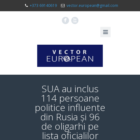
+373 69140619
vector.european@gmail.com
F
X
SUA au inclus
114 persoane
politice influente
din Rusia și 96
de oligarhi pe
lista oficialilor