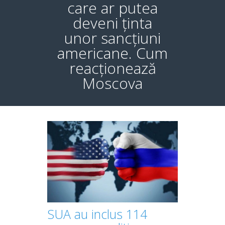
care ar putea
deveni ținta
unor sancțiuni
americane. Cum
reacționează
Moscova
SUA au inclus 114