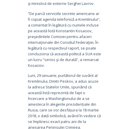
şi ministrul de externe Serghei Lavrov.
”De parcă serviciile secrete americane ar
fi copiat agenda telefonică a Kremlinului”,
a comentat în legătură cu numele incluse
pe această listă Konstantin Kosaciov,
preşedintele Comisiei pentru afaceri
internaţionale din Consiliul Federaţiei. În
legătură cu respectivul raport, se poate
concluziona că această politică a SUA este
un lucru ”serios şi de durată”, a remarcat
Kosaciov.
Luni, 29 ianuarie, purtătorul de cuvânt al
Kremlinului, Dmitri Peskov, a adus acuze
la adresa Statelor Unite, spunând că
această listă reprezintă de fapt o
încercare a Washingtonului de a se
amesteca în alegerile prezidențiale din
Rusia, care se vor desfășura la 18 martie
2018, o dată simbolică, având în vedere că
se împlinesc exact patru ani de la
anexarea Peninsulei Crimeea.