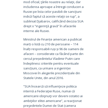
mod oficial, ţările noastre au relaţii, dar
includerea aproape a întregii conduceri a
Rusiei pe lista celor pasibili de sancţiuni
indică faptul că aceste relaţii se rup”, a
subliniat Djabarov, calificând decizia SUA
drept o ”ingerinţă gravă” în afacerile
interne ale Rusiei.
Ministrul de Finanțe american a publicat
marți o listă cu 210 de persoane – 114
înalți responsabili ruși și 96 de oameni de
afaceri – considerate ca făcând parte din
cercul președintelui Vladimir Putin care
îndeplinesc criteriile pentru eventuale
sancțiuni, ca urmare a ingerinței
Moscovei în alegerile prezidențiale din
Statele Unite, din anul 2016.
”SUA încearcă să influenţeze politica
internă a Federaţiei Ruse, numai că
americanii obişnuiţi vor deveni ostatici ai
ambiţiilor elitei americane”, a reacţionat
preşedintele Dumei de Stat (camera