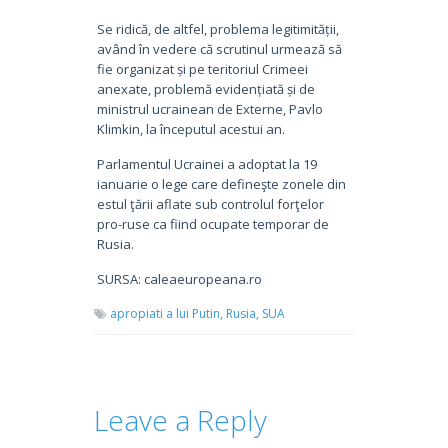
Se ridică, de altfel, problema legitimității,
având în vedere că scrutinul urmează să
fie organizat și pe teritoriul Crimeei
anexate, problemă evidențiată și de
ministrul ucrainean de Externe, Pavlo
Klimkin, la începutul acestui an.
Parlamentul Ucrainei a adoptat la 19
ianuarie o lege care defineşte zonele din
estul ţării aflate sub controlul forţelor
pro-ruse ca fiind ocupate temporar de
Rusia.
SURSA: caleaeuropeana.ro
apropiati a lui Putin,
Rusia,
SUA
Leave a Reply