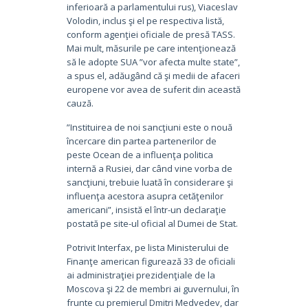
inferioară a parlamentului rus), Viaceslav
Volodin, inclus şi el pe respectiva listă,
conform agenţiei oficiale de presă TASS.
Mai mult, măsurile pe care intenţionează
să le adopte SUA ”vor afecta multe state”,
a spus el, adăugând că şi medii de afaceri
europene vor avea de suferit din această
cauză.
”Instituirea de noi sancţiuni este o nouă
încercare din partea partenerilor de
peste Ocean de a influenţa politica
internă a Rusiei, dar când vine vorba de
sancţiuni, trebuie luată în considerare şi
influenţa acestora asupra cetăţenilor
americani”, insistă el într-un declaraţie
postată pe site-ul oficial al Dumei de Stat.
Potrivit Interfax, pe lista Ministerului de
Finanţe american figurează 33 de oficiali
ai administraţiei prezidenţiale de la
Moscova şi 22 de membri ai guvernului, în
frunte cu premierul Dmitri Medvedev, dar