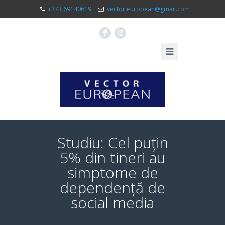
+373 69140619
vector.european@gmail.com
F
X
Studiu: Cel puțin
5% din tineri au
simptome de
dependență de
social media