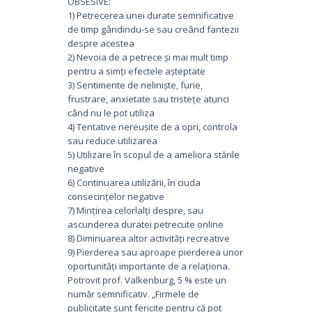
OBSESIVE:
1) Petrecerea unei durate semnificative
de timp gândindu-se sau creând fantezii
despre acestea
2) Nevoia de a petrece și mai mult timp
pentru a simți efectele așteptate
3) Sentimente de neliniște, furie,
frustrare, anxietate sau tristețe atunci
când nu le pot utiliza
4) Tentative nereușite de a opri, controla
sau reduce utilizarea
5) Utilizare în scopul de a ameliora stările
negative
6) Continuarea utilizării, în ciuda
consecințelor negative
7) Mințirea celorlalți despre, sau
ascunderea duratei petrecute online
8) Diminuarea altor activități recreative
9) Pierderea sau aproape pierderea unor
oportunități importante de a relaționa.
Potrovit prof. Valkenburg, 5 % este un
număr semnificativ. „Firmele de
publicitate sunt fericite pentru că pot