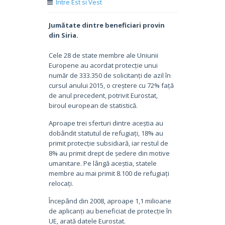
Intre Est si Vest
Jumătate dintre beneficiari provin
din Siria.
Cele 28 de state membre ale Uniunii
Europene au acordat protecție unui
număr de 333.350 de solicitanți de azil în
cursul anului 2015, o creștere cu 72% față
de anul precedent, potrivit Eurostat,
biroul european de statistică.
Aproape trei sferturi dintre aceștia au
dobândit statutul de refugiați, 18% au
primit protecție subsidiară, iar restul de
8% au primit drept de ședere din motive
umanitare. Pe lângă aceștia, statele
membre au mai primit 8.100 de refugiați
relocați.
Începând din 2008, aproape 1,1 milioane
de aplicanți au beneficiat de protecție în
UE, arată datele Eurostat.