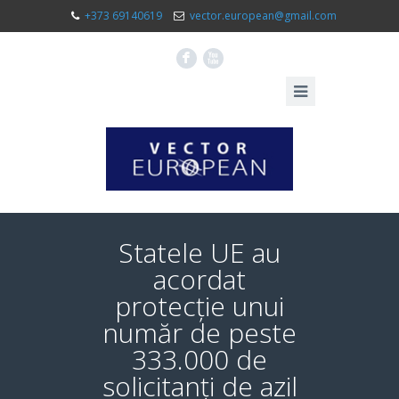
+373 69140619
vector.european@gmail.com
F
X
Statele UE au
acordat
protecție unui
număr de peste
333.000 de
solicitanți de azil