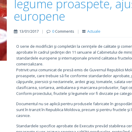
legume proaspete, aju
europene
13/01/2017
|
0
Comments
|
Actuale
O serie de modificări şi completări la cerinţele de calitate şi come
aprobate în cadrul şedinţei din 11 ianuarie al Cabinetului de min
standardele europene şi internaţionale privind calitatea fructel
comercializare.
Potrivit unui comunicat de presă emis de Guvernul Republicii Moldo
proaspete, care trebuie să fie conforme standardelor aprobate, p
căpşunile, piersicii şi nectarinele, ardeii graşi, tomatele, salata v
clasificarea, sortarea, ambalarea şi marcarea produselor, fapt c
Conform proiectului, fructele şi legumele vor fi divizate pe categor
Documentul nu se aplică pentru produsele fabricate în gospodări
sunt în tranzit în Republica Moldova, precum şi pentru fructele şi 
casnice.
Standardele specifice aprobate de Executiv prevăd stabilirea ceri
proaspete şi vor asigura sporirea calităţii produselor, protejând a