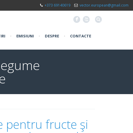
+373 69140619
vector.european@gmail.com
F
X
IRI
•
EMISIUNI
•
DESPRE
•
CONTACTE
 legume
e
e pentru fructe şi