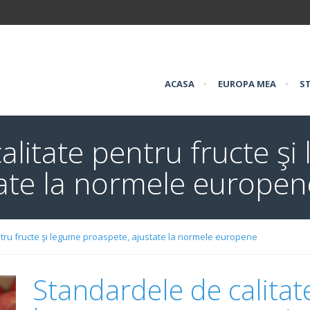
ACASA
•
EUROPA MEA
•
ST
alitate pentru fructe şi
tate la normele europen
tru fructe şi legume proaspete, ajustate la normele europene
Standardele de calitat