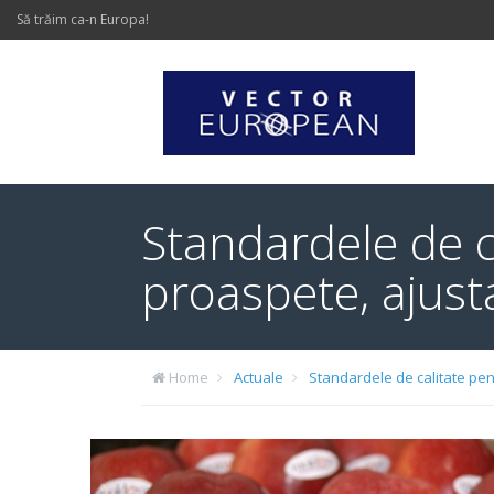
Să trăim ca-n Europa!
Standardele de c
proaspete, ajus
Home
Actuale
Standardele de calitate pen