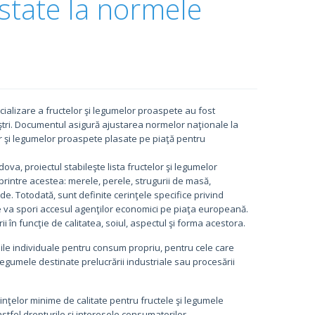
state la normele
rcializare a fructelor şi legumelor proaspete au fost
iştri. Documentul asigură ajustarea normelor naţionale la
or şi legumelor proaspete plasate pe piaţă pentru
va, proiectul stabileşte lista fructelor şi legumelor
rintre acestea: merele, perele, strugurii de masă,
erde. Totodată, sunt definite cerinţele specifice privind
e va spori accesul agenţilor economici pe piaţa europeană.
ii în funcţie de calitatea, soiul, aspectul şi forma acestora.
ile individuale pentru consum propriu, pentru cele care
legumele destinate prelucrării industriale sau procesării
nţelor minime de calitate pentru fructele şi legumele
stfel drepturile şi interesele consumatorilor.