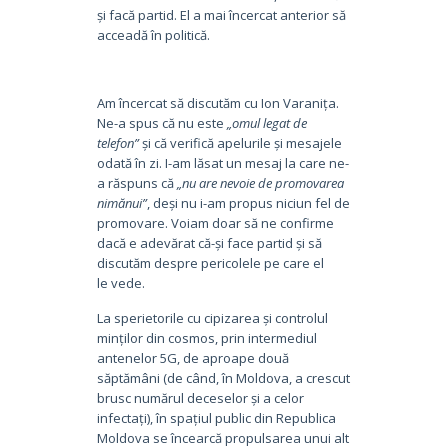
și facă partid. El a mai încercat anterior să
acceadă în politică.
Am încercat să discutăm cu Ion Varanița.
Ne-a spus că nu este
„omul legat de
telefon”
și că verifică apelurile și mesajele
odată în zi. I-am lăsat un mesaj la care ne-
a răspuns că
„nu are nevoie de promovarea
nimănui”
, deși nu i-am propus niciun fel de
promovare. Voiam doar să ne confirme
dacă e adevărat că-și face partid și să
discutăm despre pericolele pe care el
le vede.
La sperietorile cu cipizarea și controlul
minților din cosmos, prin intermediul
antenelor 5G, de aproape două
săptămâni (de când, în Moldova, a crescut
brusc numărul deceselor și a celor
infectați), în spațiul public din Republica
Moldova se încearcă propulsarea unui alt