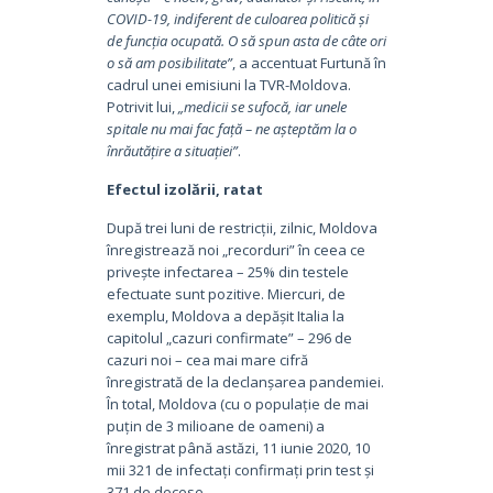
COVID-19, indiferent de culoarea politică și
de funcția ocupată. O să spun asta de câte ori
o să am posibilitate”
, a accentuat Furtună în
cadrul unei emisiuni la TVR-Moldova.
Potrivit lui,
„medicii se sufocă, iar unele
spitale nu mai fac față – ne așteptăm la o
înrăutățire a situației”
.
Efectul izolării, ratat
După trei luni de restricții, zilnic, Moldova
înregistrează noi „recorduri” în ceea ce
privește infectarea – 25% din testele
efectuate sunt pozitive. Miercuri, de
exemplu, Moldova a depășit Italia la
capitolul „cazuri confirmate” – 296 de
cazuri noi – cea mai mare cifră
înregistrată de la declanșarea pandemiei.
În total, Moldova (cu o populație de mai
puțin de 3 milioane de oameni) a
înregistrat până astăzi, 11 iunie 2020, 10
mii 321 de infectați confirmați prin test și
371 de decese.