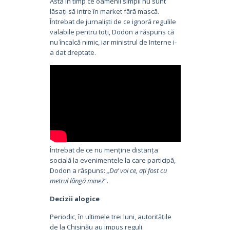
Asta în timp ce oamenii simpli nu sunt
lăsați să intre în market fără mască.
Întrebat de jurnaliști de ce ignoră regulile
valabile pentru toți, Dodon a răspuns că
nu încalcă nimic, iar ministrul de Interne i-
a dat dreptate.
Întrebat de ce nu menține distanța
socială la evenimentele la care participă,
Dodon a răspuns:
„Da’ voi ce, ați fost cu
metrul lângă mine?
”.
Decizii alogice
Periodic, în ultimele trei luni, autoritățile
de la Chișinău au impus reguli