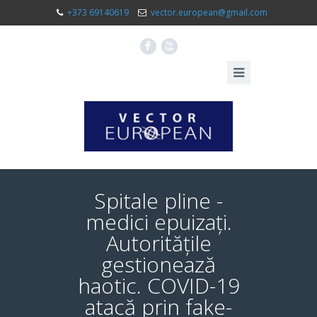
+373 69140619
vector.european@gmail.com
F
X
Spitale pline -
medici epuizați.
Autoritățile
gestionează
haotic. COVID-19
atacă prin fake-