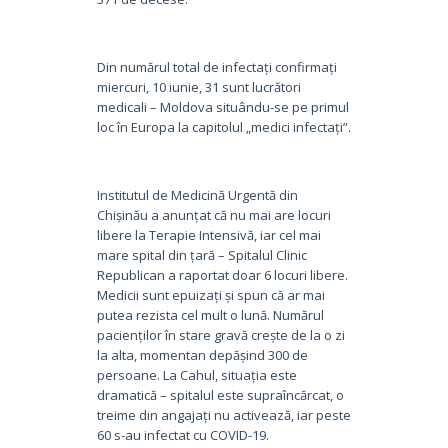
Din numărul total de infectați confirmați
miercuri, 10 iunie, 31 sunt lucrători
medicali – Moldova situându-se pe primul
loc în Europa la capitolul „medici infectați”.
Institutul de Medicină Urgentă din
Chișinău a anunțat că nu mai are locuri
libere la Terapie Intensivă, iar cel mai
mare spital din țară – Spitalul Clinic
Republican a raportat doar 6 locuri libere.
Medicii sunt epuizați și spun că ar mai
putea rezista cel mult o lună. Numărul
pacienților în stare gravă crește de la o zi
la alta, momentan depășind 300 de
persoane. La Cahul, situația este
dramatică – spitalul este supraîncărcat, o
treime din angajați nu activează, iar peste
60 s-au infectat cu COVID-19.