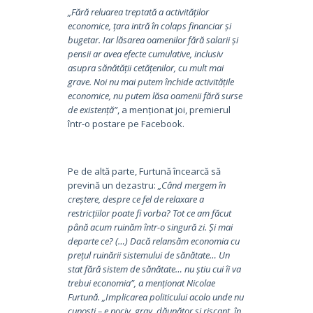
„Fără reluarea treptată a activităților
economice, țara intră în colaps financiar și
bugetar. Iar lăsarea oamenilor fără salarii și
pensii ar avea efecte cumulative, inclusiv
asupra sănătății cetățenilor, cu mult mai
grave. Noi nu mai putem închide activitățile
economice, nu putem lăsa oamenii fără surse
de existență”
, a menționat joi, premierul
într-o postare pe Facebook.
Pe de altă parte, Furtună încearcă să
prevină un dezastru:
„Când mergem în
creștere, despre ce fel de relaxare a
restricțiilor poate fi vorba? Tot ce am făcut
până acum ruinăm într-o singură zi. Și mai
departe ce? (…) Dacă relansăm economia cu
prețul ruinării sistemului de sănătate… Un
stat fără sistem de sănătate… nu știu cui îi va
trebui economia”, a menționat Nicolae
Furtună. „Implicarea politicului acolo unde nu
cunoști – e nociv, grav, dăunător și riscant, în