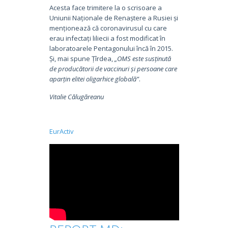
Acesta face trimitere la o scrisoare a
Uniunii Naționale de Renaștere a Rusiei și
menționează că coronavirusul cu care
erau infectați liliecii a fost modificat în
laboratoarele Pentagonului încă în 2015.
Și, mai spune Țîrdea,
„OMS este susținută
de producătorii de vaccinuri și persoane care
aparțin elitei oligarhice globală”
.
Vitalie Călugăreanu
EurActiv