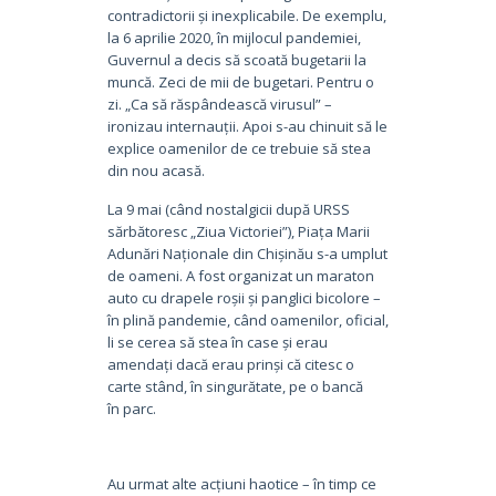
contradictorii și inexplicabile. De exemplu,
la 6 aprilie 2020, în mijlocul pandemiei,
Guvernul a decis să scoată bugetarii la
muncă. Zeci de mii de bugetari. Pentru o
zi. „Ca să răspândească virusul” –
ironizau internauții. Apoi s-au chinuit să le
explice oamenilor de ce trebuie să stea
din nou acasă.
La 9 mai (când nostalgicii după URSS
sărbătoresc „Ziua Victoriei”), Piața Marii
Adunări Naționale din Chișinău s-a umplut
de oameni. A fost organizat un maraton
auto cu drapele roșii și panglici bicolore –
în plină pandemie, când oamenilor, oficial,
li se cerea să stea în case și erau
amendați dacă erau prinși că citesc o
carte stând, în singurătate, pe o bancă
în parc.
Au urmat alte acțiuni haotice – în timp ce