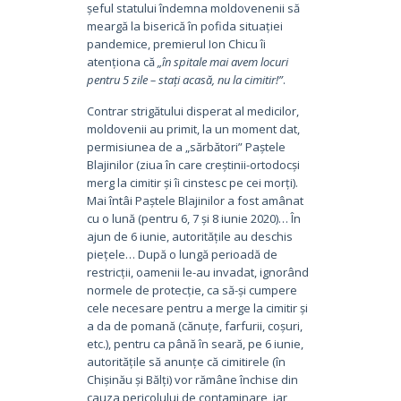
șeful statului îndemna moldovenenii să
meargă la biserică în pofida situației
pandemice, premierul Ion Chicu îi
atenționa că
„în spitale mai avem locuri
pentru 5 zile – stați acasă, nu la cimitir!”
.
Contrar strigătului disperat al medicilor,
moldovenii au primit, la un moment dat,
permisiunea de a „sărbători” Paștele
Blajinilor (ziua în care creștinii-ortodocși
merg la cimitir și îi cinstesc pe cei morți).
Mai întâi Paștele Blajinilor a fost amânat
cu o lună (pentru 6, 7 și 8 iunie 2020)… În
ajun de 6 iunie, autoritățile au deschis
piețele… După o lungă perioadă de
restricții, oamenii le-au invadat, ignorând
normele de protecție, ca să-și cumpere
cele necesare pentru a merge la cimitir și
a da de pomană (cănuțe, farfurii, coșuri,
etc.), pentru ca până în seară, pe 6 iunie,
autoritățile să anunțe că cimitirele (în
Chișinău și Bălți) vor rămâne închise din
cauza pericolului de contaminare, iar