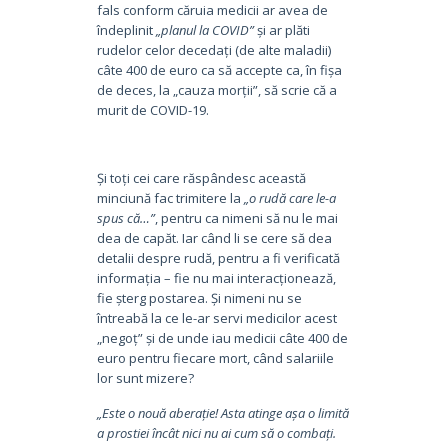
fals conform căruia medicii ar avea de
îndeplinit
„planul la COVID”
și ar plăti
rudelor celor decedați (de alte maladii)
câte 400 de euro ca să accepte ca, în fișa
de deces, la „cauza morții”, să scrie că a
murit de COVID-19.
Și toți cei care răspândesc această
minciună fac trimitere la
„o rudă care le-a
spus că…”
, pentru ca nimeni să nu le mai
dea de capăt. Iar când li se cere să dea
detalii despre rudă, pentru a fi verificată
informația – fie nu mai interacționează,
fie șterg postarea. Și nimeni nu se
întreabă la ce le-ar servi medicilor acest
„negoț” și de unde iau medicii câte 400 de
euro pentru fiecare mort, când salariile
lor sunt mizere?
„Este o nouă aberație! Asta atinge așa o limită
a prostiei încât nici nu ai cum să o combați.