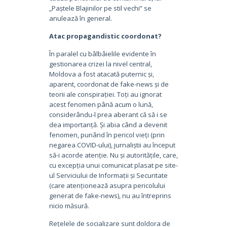
„Paștele Blajinilor pe stil vechi” se
anulează în general.
Atac propagandistic coordonat?
În paralel cu bâlbâielile evidente în
gestionarea crizei la nivel central,
Moldova a fost atacată puternic și,
aparent, coordonat de fake-news și de
teorii ale conspirației. Toți au ignorat
acest fenomen până acum o lună,
considerându-l prea aberant că să i se
dea importanță. Și abia când a devenit
fenomen, punând în pericol vieți (prin
negarea COVID-ului), jurnaliștii au început
să-i acorde atenție. Nu și autoritățile, care,
cu excepția unui comunicat plasat pe site-
ul Serviciului de Informații și Securitate
(care atenționează asupra pericolului
generat de fake-news), nu au întreprins
nicio măsură.
Rețelele de socializare sunt doldora de