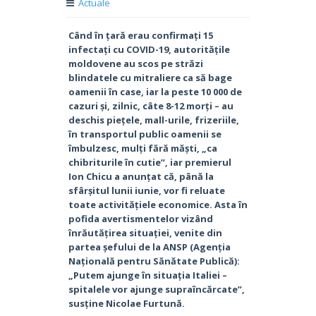
Actuale
Când în țară erau confirmați 15
infectați cu COVID-19, autoritățile
moldovene au scos pe străzi
blindatele cu mitraliere ca să bage
oamenii în case, iar la peste 10 000 de
cazuri și, zilnic, câte 8-12 morți – au
deschis piețele, mall-urile, frizeriile,
în transportul public oamenii se
îmbulzesc, mulți fără măști, „ca
chibriturile în cutie”, iar premierul
Ion Chicu a anunțat că, până la
sfârșitul lunii iunie, vor fi reluate
toate activitățiele economice. Asta în
pofida avertismentelor vizând
înrăutățirea situației, venite din
partea șefului de la ANSP (Agenția
Națională pentru Sănătate Publică):
„Putem ajunge în situația Italiei –
spitalele vor ajunge supraîncărcate”,
susține Nicolae Furtună.