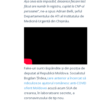
Așa ceva este imposibil, deoarece fiecare test
făcut are număr în registru, cuplat la CNP-ul
persoanei”
, ne-a spus Adrian Belîi, șeful
Departamentului de ATI al Institutului de
Medicină Urgentă din Chișinău.
Fake-uri sunt răspândite și din poziția de
deputat al Republicii Moldova. Socialistul
Bogdan Țîrdea,
care anterior a încercat să
ridiculizeze ajutorul românesc anti-COVID
oferit Moldovei
acuză acum SUA de
crearea, în laboratoare secrete, a
coronavirusului de tip nou.