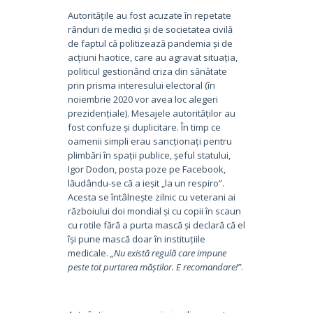
Autoritățile au fost acuzate în repetate
rânduri de medici și de societatea civilă
de faptul că politizează pandemia și de
acțiuni haotice, care au agravat situația,
politicul gestionând criza din sănătate
prin prisma interesului electoral (în
noiembrie 2020 vor avea loc alegeri
prezidențiale). Mesajele autorităților au
fost confuze și duplicitare. În timp ce
oamenii simpli erau sancționați pentru
plimbări în spații publice, șeful statului,
Igor Dodon, posta poze pe Facebook,
lăudându-se că a ieșit „la un respiro”.
Acesta se întâlnește zilnic cu veterani ai
războiului doi mondial și cu copii în scaun
cu rotile fără a purta mască și declară că el
își pune mască doar în instituțiile
medicale.
„Nu există regulă care impune
peste tot purtarea măștilor. E recomandare!”
.