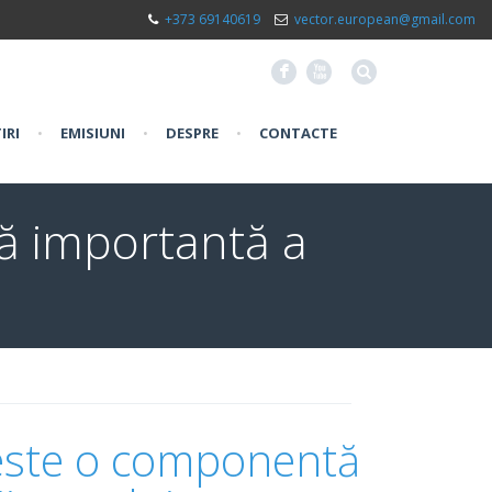
+373 69140619
vector.european@gmail.com
F
X
IRI
•
EMISIUNI
•
DESPRE
•
CONTACTE
ă importantă a
 este o componentă