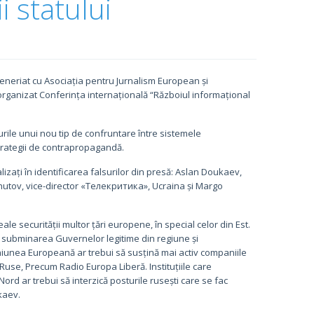
i statului
eneriat cu Asociația pentru Jurnalism European și
rganizat Conferința internațională “Războiul informațional
scurile unui nou tip de confruntare între sistemele
 strategii de contrapropagandă.
ializați în identificarea falsurilor din presă: Aslan Doukaev,
hutov, vice-director «Телекритика», Ucraina și Margo
e securității multor țări europene, în special celor din Est.
e, subminarea Guvernelor legitime din regiune și
i Uniunea Europeană ar trebui să susțină mai activ companiile
use, Precum Radio Europa Liberă. Instituțiile care
d ar trebui să interzică posturile rusești care se fac
kaev.