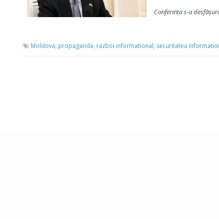
Conferința s-a desfășurat
Moldova,
propaganda,
razboi informational,
securitatea informatio