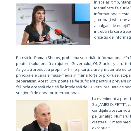
În același timp, Mar
identificate falsuril
informaționale este c
„Întrebați-vă – cine a
amalgam de emoții? 
întrebări la care tre
orice tip de informați
Potrivit lui Roman Shutov, problema securității informaționale î
poate fi soluționată cu ajutorul Guvernului, ONG-urilor și structur
Asigurați producția propriilor filme și cărți, ziare și materiale de t
principalele canale mass-media în mâna forțelor pro-ruse, stopați 
separatism. Acest lucru poate să fie suficient pentru a preveni un
fel încât această idee să fie înțeleasă de Guvern, preluată de sec
susținută de donatori internaționali.
La eveniment a partic
Sa, JAMES D. PETTIT, c
condițiile acestui nou
pe jurnaliști. Numărul
creștere. O mass medi
excepție.”