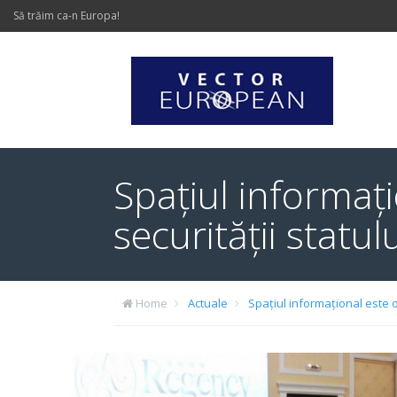
Să trăim ca-n Europa!
Spațiul informa
securității statul
Home
Actuale
Spațiul informațional este 