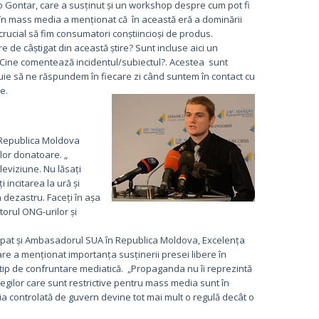
go Gontar, care a susținut și un workshop despre cum pot fi
e în mass media a menționat că în această eră a dominării
rucial să fim consumatori conștiincioși de produs.
re de câștigat din această știre? Sunt incluse aici un
Cine comentează incidentul/subiectul?. Acestea sunt
buie să ne răspundem în fiecare zi când suntem în contact cu
e.
n Republica Moldova
ilor donatoare. „
eleviziune. Nu lăsați
incitarea la ură și
 dezastru. Faceți în așa
torul ONG-urilor și
ipat și Ambasadorul SUA în Republica Moldova, Excelența
are a menționat importanța susținerii presei libere în
 tip de confruntare mediatică. „Propaganda nu îi reprezintă
 legilor care sunt restrictive pentru mass media sunt în
a controlată de guvern devine tot mai mult o regulă decât o