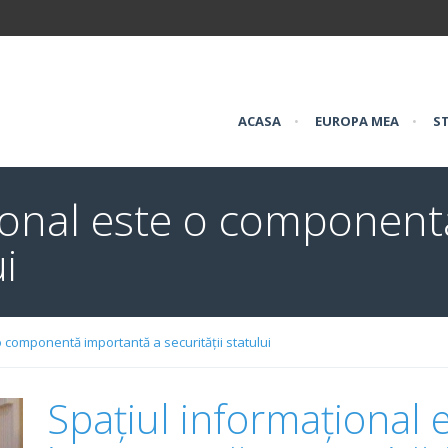
ACASA
•
EUROPA MEA
•
ST
țional este o component
ui
o componentă importantă a securității statului
Spațiul informațional