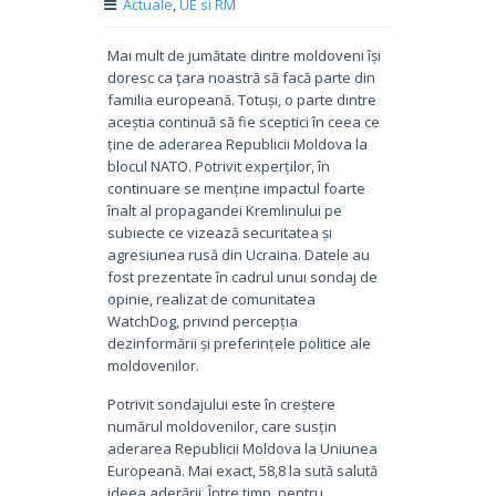
Actuale
,
UE si RM
Mai mult de jumătate dintre moldoveni își
doresc ca țara noastră să facă parte din
familia europeană. Totuși, o parte dintre
aceștia continuă să fie sceptici în ceea ce
ține de aderarea Republicii Moldova la
blocul NATO. Potrivit experților, în
continuare se menține impactul foarte
înalt al propagandei Kremlinului pe
subiecte ce vizează securitatea și
agresiunea rusă din Ucraina. Datele au
fost prezentate în cadrul unui sondaj de
opinie, realizat de comunitatea
WatchDog, privind percepția
dezinformării și preferințele politice ale
moldovenilor.
Potrivit sondajului este în creștere
numărul moldovenilor, care susțin
aderarea Republicii Moldova la Uniunea
Europeană. Mai exact, 58,8 la sută salută
ideea aderării. Între timp, pentru