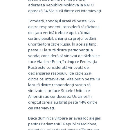
aderarea Republicii Moldova la NATO
optează 34,6 la sută dintre cei intervievați.
Totodată, sondajul arată că peste 52%
dintre respondenți consideră că războiul
din țara vecină trebuie oprit cât mai
curând posibil, chiar și cu prețul cedării
unor teritorii către Rusia. În același timp,
peste 22 la sută dintre participanții la
sondaj consideră că vinovat de război se
face Vladimir Putin, în timp ce Federația
Rusă este considerată vinovată de
declanșarea războiului de către 22%
dintre cei intervievați. Alte puțin peste 18
la sută dintre respondenți susțin că
vinovate s-ar face Statele Unite ale
Americii sau conducerea Ucrainei, în
dreptul căreia au bifat peste 14% dintre
cei intervievați.
Dacă duminica viitoare ar avea loc alegeri
pentru Parlamentul Republicii Moldova,
din totalul celor deciși, peste 47% ar vota