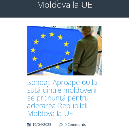
Moldova la UE
Sondaj: Aproape 60 la
sută dintre moldoveni
se pronunță pentru
aderarea Republicii
Moldova la UE
19/04/2023
|
0
Comments
|