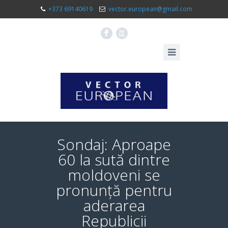
+373 69140619
vector.european@gmail.com
F
X
Sondaj: Aproape
60 la sută dintre
moldoveni se
pronunță pentru
aderarea
Republicii