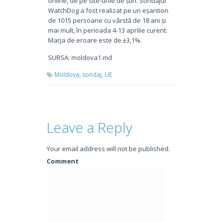
online, de pe site-urile de știri. Sondajul
WatchDog a fost realizat pe un eșantion
de 1015 persoane cu vârstă de 18 ani și
mai mult, în perioada 4-13 aprilie curent.
Marja de eroare este de ±3,1%.
SURSA: moldova1.md
Moldova,
sondaj,
UE
Leave a Reply
Your email address will not be published.
Comment