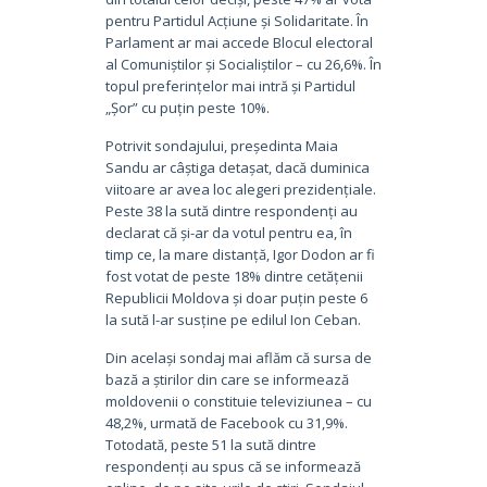
pentru Partidul Acțiune și Solidaritate. În
Parlament ar mai accede Blocul electoral
al Comuniștilor și Socialiștilor – cu 26,6%. În
topul preferințelor mai intră și Partidul
„Șor” cu puțin peste 10%.
Potrivit sondajului, președinta Maia
Sandu ar câștiga detașat, dacă duminica
viitoare ar avea loc alegeri prezidențiale.
Peste 38 la sută dintre respondenți au
declarat că și-ar da votul pentru ea, în
timp ce, la mare distanță, Igor Dodon ar fi
fost votat de peste 18% dintre cetățenii
Republicii Moldova și doar puțin peste 6
la sută l-ar susține pe edilul Ion Ceban.
Din același sondaj mai aflăm că sursa de
bază a știrilor din care se informează
moldovenii o constituie televiziunea – cu
48,2%, urmată de Facebook cu 31,9%.
Totodată, peste 51 la sută dintre
respondenți au spus că se informează