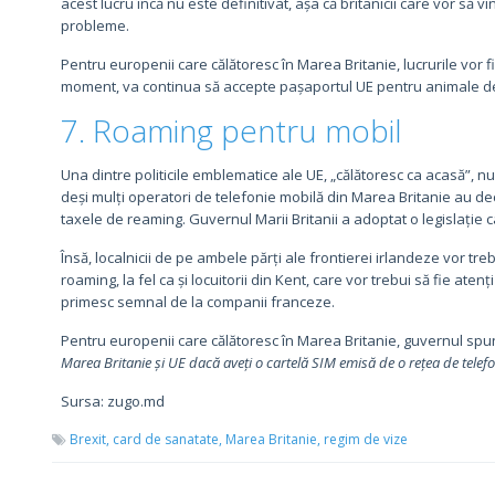
acest lucru încă nu este definitivat, așa că britanicii care vor să
probleme.
Pentru europenii care călătoresc în Marea Britanie, lucrurile vor f
moment, va continua să accepte pașaportul UE pentru animale d
7. Roaming pentru mobil
Una dintre politicile emblematice ale UE, „călătoresc ca acasă”, nu 
deși mulți operatori de telefonie mobilă din Marea Britanie au de
taxele de reaming. Guvernul Marii Britanii a adoptat o legislație
Însă, localnicii de pe ambele părți ale frontierei irlandeze vor tre
roaming, la fel ca și locuitorii din Kent, care vor trebui să fie ate
primesc semnal de la companii franceze.
Pentru europenii care călătoresc în Marea Britanie, guvernul spu
Marea Britanie și UE dacă aveți o cartelă SIM emisă de o rețea de tele
Sursa: zugo.md
Brexit,
card de sanatate,
Marea Britanie,
regim de vize