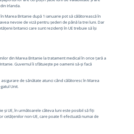
 din Irlanda.
g în Marea Britanie după 1 ianuarie pot să călătorească în
avea nevoie de viză pentru șederi de până la trei luni. Dar
enii britanici care sunt rezidenți în UE trebuie să își
ilor din Marea Britanie la tratament medical în orice țară a
ritanie. Guvernul îi sfătuiește pe oamenii să-și facă
 asigurare de sănătate atunci când călătoresc în Marea
gatul Unit.
e și UE, în următoarele câteva luni este posibil să fiți
lor cetățenilor non-UE, care poate fi efectuată numai de