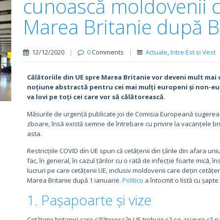
cunoască moldovenii c
Marea Britanie după B
12/12/2020
|
0
Comments
|
Actuale
,
Intre Est si Vest
Călătoriile din UE spre Marea Britanie vor deveni mult mai 
noțiune abstractă pentru cei mai mulți europeni și non-euro
va lovi pe toți cei care vor să călătorească.
Măsurile de urgență publicate joi de Comisia Europeană sugereaz
zboare, însă există semne de întrebare cu privire la vacanțele br
asta.
Restricțiile COVID din UE spun că cetățenii din țările din afara uni
fac, în general, în cazul țărilor cu o rată de infecție foarte mică, î
lucruri pe care cetățenii UE, inclusiv moldovenii care dețin cetățe
Marea Britanie după 1 ianuarie.
Politico
a întocmit o listă cu șapte
1. Pașapoarte și vize
Cetățenii britanici care călătoresc în UE trebuie să se asigure că pa