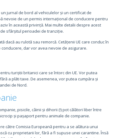
un jurnal de bord al vehiculelor și un certificat de
ibă nevoie de un permis internațional de conducere pentru
aziv în această privință. Mai multe detalii despre acest
e de sfârșitul perioadei de tranziție.
tă dacă au rulotă sau remorcă. Cetățenii UE care conduc în
e conducere, dar vor avea nevoie de asigurare.
ntru turiștii britanici care se întorc din UE. Vor putea
ase fără a plăti taxe. De asemenea, vor putea cumpăra și
rlandei de Nord.
panie
, pisicile, câinii și dihorii (!) pot călători liber între
 microcip și pașaport pentru animale de companie.
ere către Comisia Europeană pentru a se alătura unui
ă cu proprietarii lor, fără a fi supuse unei carantine. Însă