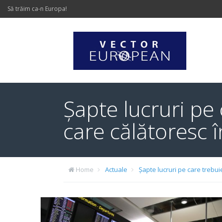
Să trăim ca-n Europa!
Șapte lucruri pe
care călătoresc 
Home
Actuale
Șapte lucruri pe care trebu