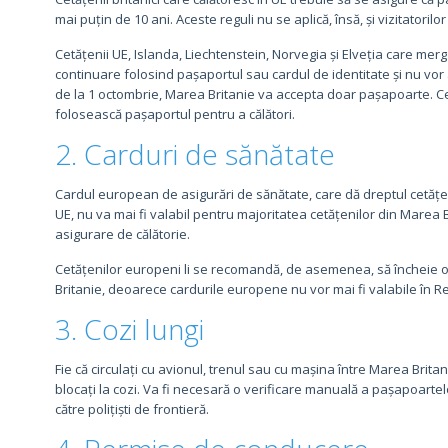
mai puțin de 10 ani. Aceste reguli nu se aplică, însă, și vizitatorilor
Cetățenii UE, Islanda, Liechtenstein, Norvegia și Elveția care mer
continuare folosind pașaportul sau cardul de identitate și nu vor 
de la 1 octombrie, Marea Britanie va accepta doar pașapoarte. Cetăț
folosească pașaportul pentru a călători.
2. Carduri de sănătate
Cardul european de asigurări de sănătate, care dă dreptul cetățen
UE, nu va mai fi valabil pentru majoritatea cetățenilor din Marea B
asigurare de călătorie.
Cetățenilor europeni li se recomandă, de asemenea, să încheie o
Britanie, deoarece cardurile europene nu vor mai fi valabile în Re
3. Cozi lungi
Fie că circulați cu avionul, trenul sau cu mașina între Marea Britani
blocați la cozi. Va fi necesară o verificare manuală a pașapoarte
către polițiști de frontieră.