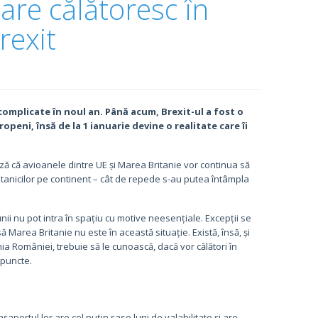
are călătoresc în
rexit
complicate în noul an. Până acum, Brexit-ul a fost o
peni, însă de la 1 ianuarie devine o realitate care îi
ă că avioanele dintre UE și Marea Britanie vor continua să
itanicilor pe continent – cât de repede s-au putea întâmpla
unii nu pot intra în spațiu cu motive neesențiale. Excepții se
nsă Marea Britanie nu este în această situație. Există, însă, și
nia României, trebuie să le cunoască, dacă vor călători în
 puncte.
șaportul lor are cel puțin șase luni de valabilitate și are