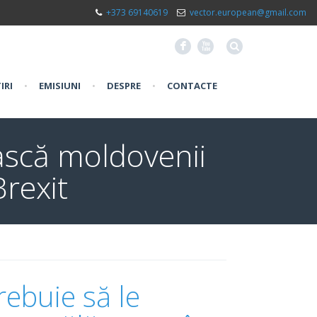
+373 69140619
vector.european@gmail.com
F
X
IRI
•
EMISIUNI
•
DESPRE
•
CONTACTE
oască moldovenii
Brexit
rebuie să le