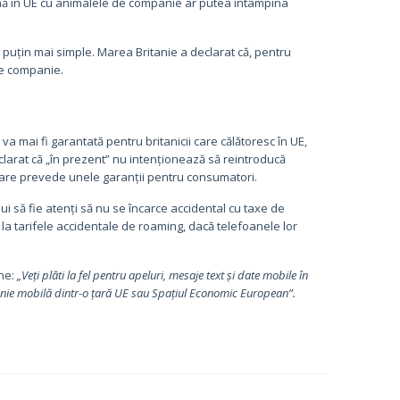
 vină în UE cu animalele de companie ar putea întâmpina
i puțin mai simple. Marea Britanie a declarat că, pentru
e companie.
va mai fi garantată pentru britanicii care călătoresc în UE,
clarat că „în prezent” nu intenționează să reintroducă
 care prevede unele garanții pentru consumatori.
bui să fie atenți să nu se încarce accidental cu taxe de
nți la tarifele accidentale de roaming, dacă telefoanele lor
ne:
„Veți plăti la fel pentru apeluri, mesaje text și date mobile în
fonie mobilă dintr-o țară UE sau Spațiul Economic European”.