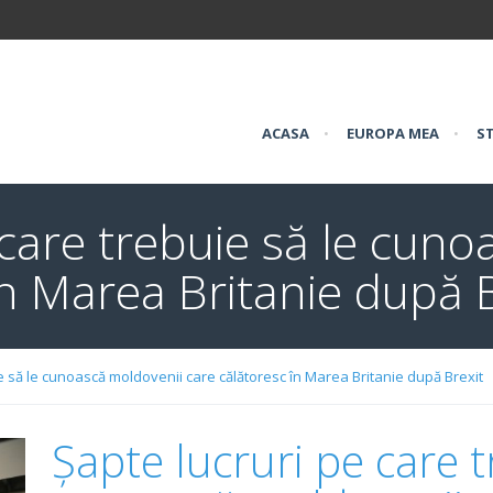
ACASA
•
EUROPA MEA
•
ST
 care trebuie să le cun
în Marea Britanie după 
ie să le cunoască moldovenii care călătoresc în Marea Britanie după Brexit
Șapte lucruri pe care t