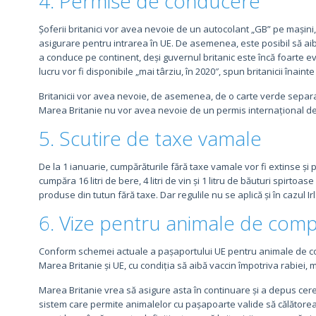
4. Permise de conducere
Șoferii britanici vor avea nevoie de un autocolant „GB” pe mașini, 
asigurare pentru intrarea în UE. De asemenea, este posibil să a
a conduce pe continent, deși guvernul britanic este încă foarte ev
lucru vor fi disponibile „mai târziu, în 2020″, spun britanicii înaint
Britanicii vor avea nevoie, de asemenea, de o carte verde separa
Marea Britanie nu vor avea nevoie de un permis internațional d
5. Scutire de taxe vamale
De la 1 ianuarie, cumpărăturile fără taxe vamale vor fi extinse și pe
cumpăra 16 litri de bere, 4 litri de vin și 1 litru de băuturi spirto
produse din tutun fără taxe. Dar regulile nu se aplică și în cazul I
6. Vize pentru animale de com
Conform schemei actuale a pașaportului UE pentru animale de companie
Marea Britanie și UE, cu condiția să aibă vaccin împotriva rabiei,
Marea Britanie vrea să asigure asta în continuare și a depus cer
sistem care permite animalelor cu pașapoarte valide să călătoreasc