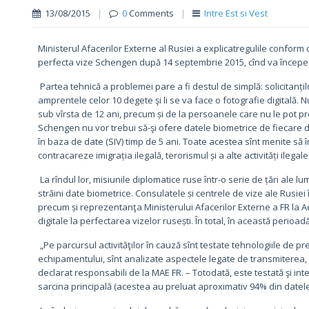
13/08/2015
|
0
Comments
|
Intre Est si Vest
Ministerul Afacerilor Externe al Rusiei a explicatregulile conform 
perfecta vize Schengen după 14 septembrie 2015, cînd va începe s
Partea tehnică a problemei pare a fi destul de simplă: solicitanțil
amprentele celor 10 degete şi li se va face o fotografie digitală.
sub vîrsta de 12 ani, precum și de la persoanele care nu le pot preze
Schengen nu vor trebui să-şi ofere datele biometrice de fiecare d
în baza de date (SIV) timp de 5 ani. Toate acestea sînt menite să 
contracareze imigrația ilegală, terorismul și a alte activități ilegale
La rîndul lor, misiunile diplomatice ruse într-o serie de țări ale lu
străini date biometrice. Consulatele și centrele de vize ale Rusi
precum și reprezentanţa Ministerului Afacerilor Externe a FR la
digitale la perfectarea vizelor rusești. În total, în această perioa
„Pe parcursul activităţilor în cauză sînt testate tehnologiile de p
echipamentului, sînt analizate aspectele legate de transmiterea, u
declarat responsabili de la MAE FR. – Totodată, este testată şi int
sarcina principală (acestea au preluat aproximativ 94% din datele