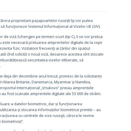
cărora proprietarii pașapoartelor rusești îşi vor putea
ă funcţioneze Sistemul Informațional al Vizelor UE (SIV).
or de viză Schengen pe termen scurt (tip C), li se vor prelua
 Nu este necesară preluarea amprentelor digitale de la copii
nta fizic. Vizitatorii frecvenţi ai țărilor din spațiul
ată cînd solicită o nouă viză, deoarece acestea sînt stocate
îmbunătățească securitatea vizelor eliberate, să
.
mii deja din decembrie anul trecut, primesc de la solicitanții
ei în Marea Britanie, Danemarca, Myanmar și Namibia,
 Aeroportul Internațional „Vnukovo” preiau amprentele
dă au fost scanate amprentele digitale ale 53 000 de străini.
reluare a datelor biometrice, dar și funcționarea
tilizarea și stocarea informațiilor biometrice primite – au
eracțiunea cu centrele de vize ruseşti, cărora le revine
 biometrice)”.