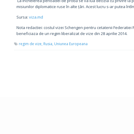
La încheierea perioadei de probă se va lua decizia cu privire la p
misiunilor diplomatice ruse în alte țări. Acest lucru s-ar putea întîmp
Sursa:
viza.md
Nota redactiei: costul vizei Schengen pentru cetatenii Federatiei
beneficiaza de un regim liberalizat de vize din 28 aprilie 2014.
regim de vize,
Rusia,
Uniunea Europeana