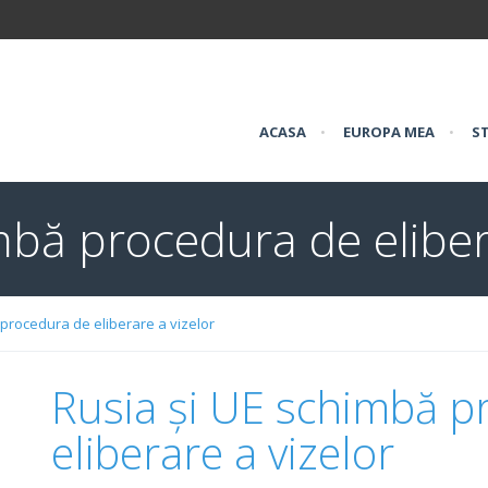
ACASA
•
EUROPA MEA
•
ST
mbă procedura de eliber
 procedura de eliberare a vizelor
Rusia și UE schimbă p
eliberare a vizelor