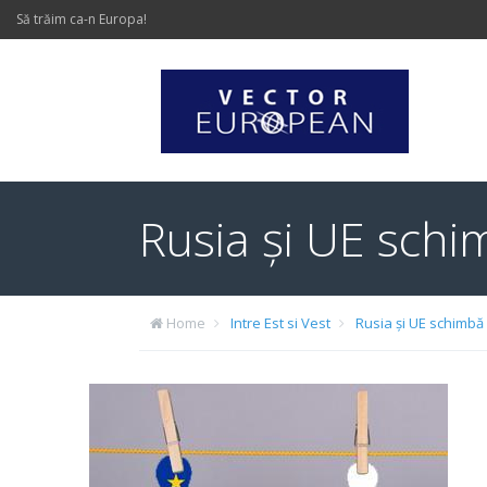
Să trăim ca-n Europa!
Rusia și UE schi
Home
Intre Est si Vest
Rusia și UE schimbă