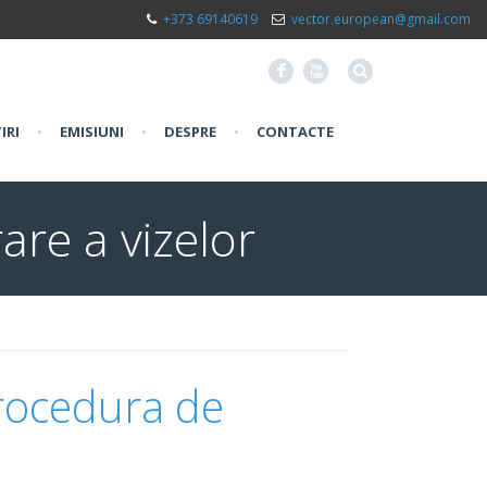
+373 69140619
vector.european@gmail.com
F
X
IRI
•
EMISIUNI
•
DESPRE
•
CONTACTE
are a vizelor
rocedura de