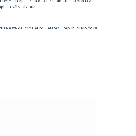
unerea în aplicare a datelor biometrice în practica
la la sfîrșitul anului.
 Ruse este de 70 de euro. Cetatenii Republicii Moldova