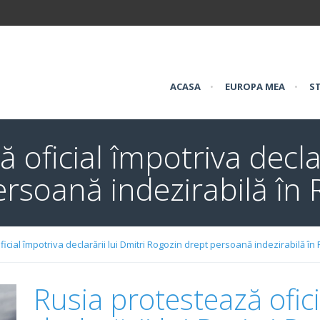
ACASA
•
EUROPA MEA
•
ST
 oficial împotriva declar
rsoană indezirabilă în 
icial împotriva declarării lui Dmitri Rogozin drept persoană indezirabilă în
Rusia protestează ofic