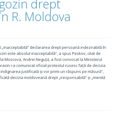
ogozin drept
în R. Moldova
pt „inacceptabilă” declararea drept persoană indezirabilă în
zin este absolut inacceptabilă”, a spus Peskov, citat de
la Moscova, Andrei Neguță, a fost convocat la Ministerul
rasin i-a comunicat oficial protestul rusesc față de decizia
indignarea justificată și vor primi un răspuns pe măsură”,
ificată decizia moldoveană drept „iresponsabilă” și „menită