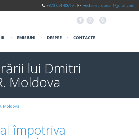
+373 69140619
vector.european@gmail.com
F
X
IRI
•
EMISIUNI
•
DESPRE
•
CONTACTE
ării lui Dmitri
R. Moldova
 R. Moldova
ial împotriva