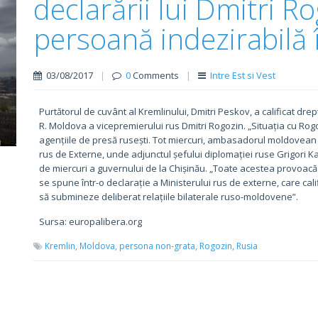
declarării lui Dmitri R
persoană indezirabilă 
03/08/2017
|
0
Comments
|
Intre Est si Vest
Purtătorul de cuvânt al Kremlinului, Dmitri Peskov, a calificat dre
R. Moldova a vicepremierului rus Dmitri Rogozin. „Situația cu Rogo
agențiile de presă rusești. Tot miercuri, ambasadorul moldovean 
rus de Externe, unde adjunctul șefului diplomației ruse Grigori Ka
de miercuri a guvernului de la Chișinău. „Toate acestea provoacă 
se spune într-o declarație a Ministerului rus de externe, care cal
să submineze deliberat relațiile bilaterale ruso-moldovene”.
Sursa: europalibera.org
Kremlin,
Moldova,
persona non-grata,
Rogozin,
Rusia