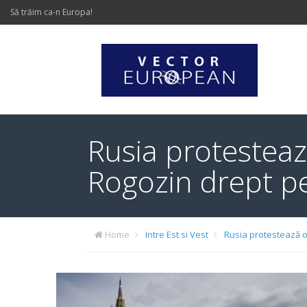
Să trăim ca-n Europa!
Rusia protestează
Rogozin drept pe
Home
Intre Est si Vest
Rusia protestează of