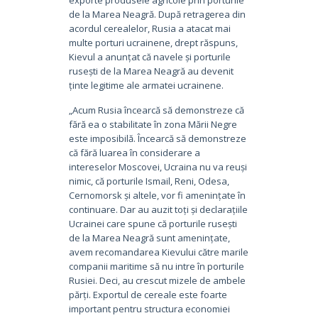
de la Marea Neagră. După retragerea din
acordul cerealelor, Rusia a atacat mai
multe porturi ucrainene, drept răspuns,
Kievul a anunțat că navele și porturile
rusești de la Marea Neagră au devenit
ținte legitime ale armatei ucrainene.
„Acum Rusia încearcă să demonstreze că
fără ea o stabilitate în zona Mării Negre
este imposibilă. Încearcă să demonstreze
că fără luarea în considerare a
intereselor Moscovei, Ucraina nu va reuși
nimic, că porturile Ismail, Reni, Odesa,
Cernomorsk și altele, vor fi amenințate în
continuare. Dar au auzit toți și declarațiile
Ucrainei care spune că porturile rusești
de la Marea Neagră sunt amenințate,
avem recomandarea Kievului către marile
companii maritime să nu intre în porturile
Rusiei. Deci, au crescut mizele de ambele
părți. Exportul de cereale este foarte
important pentru structura economiei