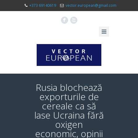
+373 69140619
vector.european@gmail.com
F
X
Rusia blochează
exporturile de
cereale ca să
lase Ucraina fără
oxigen
economic, opinii