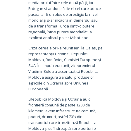
mediatorului între cele două părți, iar
Erdogan și-ar dori să fie el cel care aduce
pacea, ar fi un plus de prestigiu la nivel
mondial și s-ar încadra în demersul său
de a transforma Turcia dintr-o putere
regională, într-o putere mondială”, a
explicat analistul politic Mihai Isac.
Criza cerealelor i-a reunit ieri, la Galați, pe
reprezentanții Ucrainei, Republicii
Moldova, României, Comisiei Europene și
SUA. În timpul reuniunii, vicepremierul
Vladimir Bolea a accentuat că Republica
Moldova asigură tranzitul produselor
agricole din Ucraina spre Uniunea
Europeană.
„Republica Moldova și Ucraina au o
frontieră comună de peste 1200 de
kilometri, avem infrastructură comună,
poduri, drumuri, astfel 70% din
transportul care tranzitează Republica
Moldova și se îndreaptă spre porturile