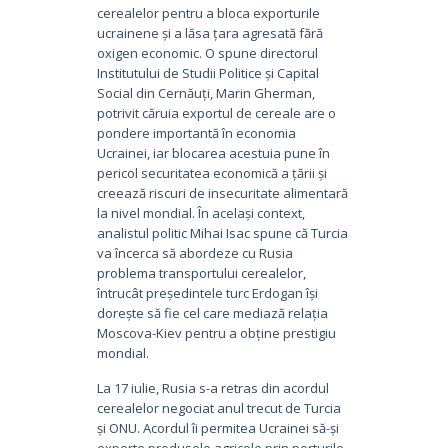
cerealelor pentru a bloca exporturile
ucrainene și a lăsa țara agresată fără
oxigen economic. O spune directorul
Institutului de Studii Politice și Capital
Social din Cernăuți, Marin Gherman,
potrivit căruia exportul de cereale are o
pondere importantă în economia
Ucrainei, iar blocarea acestuia pune în
pericol securitatea economică a țării și
creează riscuri de insecuritate alimentară
la nivel mondial. În același context,
analistul politic Mihai Isac spune că Turcia
va încerca să abordeze cu Rusia
problema transportului cerealelor,
întrucât președintele turc Erdogan își
dorește să fie cel care mediază relația
Moscova-Kiev pentru a obține prestigiu
mondial.
La 17 iulie, Rusia s-a retras din acordul
cerealelor negociat anul trecut de Turcia
și ONU. Acordul îi permitea Ucrainei să-și
exporte produsele agricole prin porturile