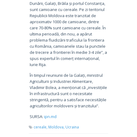
Dunării, Galați, Brăila și portul Constanța,
sunt camioane cu cereale. Pe zi teritoriul
Republicii Moldova este tranzitat de
aproximativ 1000 de camioane, dintre
care 70-80% sunt camioane cu cereale. În
ultima perioadă, din nou, a apărut
problema fluidizării traficului la frontiera
cu România, camioanele stau la punctele
de trecere a frontierei în medie 3-4 zile”, a
spus expertul în comerț internațional,
Iurie Rija.
În timpul reuniunii de la Galați, ministrul
Agriculturii și Industriei Alimentare,
Vladimir Bolea, a menționat că „investițiile
în infrastructură sunt o necesitate
stringentă, pentru a satisface necesitățile
agricultorilor moldoveni și tranzitului”.
SURSA:
ipn.md
cereale,
Moldova,
Ucraina