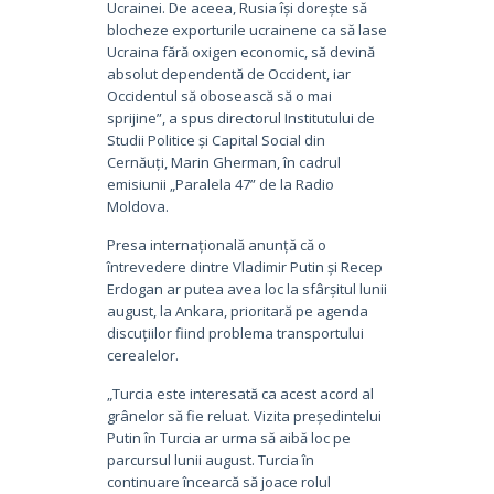
Ucrainei. De aceea, Rusia își dorește să
blocheze exporturile ucrainene ca să lase
Ucraina fără oxigen economic, să devină
absolut dependentă de Occident, iar
Occidentul să obosească să o mai
sprijine”, a spus directorul Institutului de
Studii Politice și Capital Social din
Cernăuți, Marin Gherman, în cadrul
emisiunii „Paralela 47” de la Radio
Moldova.
Presa internațională anunță că o
întrevedere dintre Vladimir Putin și Recep
Erdogan ar putea avea loc la sfârșitul lunii
august, la Ankara, prioritară pe agenda
discuțiilor fiind problema transportului
cerealelor.
„Turcia este interesată ca acest acord al
grânelor să fie reluat. Vizita președintelui
Putin în Turcia ar urma să aibă loc pe
parcursul lunii august. Turcia în
continuare încearcă să joace rolul