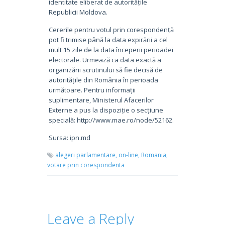
identitate eliberat de autoritățile
Republicii Moldova.
Cererile pentru votul prin corespondență
pot fi trimise până la data expirării a cel
mult 15 zile de la data începerii perioadei
electorale. Urmează ca data exactă a
organizării scrutinului să fie decisă de
autoritățile din România în perioada
următoare. Pentru informații
suplimentare, Ministerul Afacerilor
Externe a pus la dispoziție o secțiune
specială: http://www.mae.ro/node/52162.
Sursa: ipn.md
alegeri parlamentare,
on-line,
Romania,
votare prin corespondenta
Leave a Reply