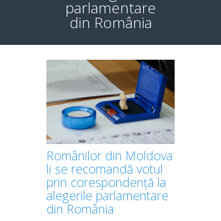
parlamentare
din România
Românilor din Moldova
li se recomandă votul
prin corespondență la
alegerile parlamentare
din România