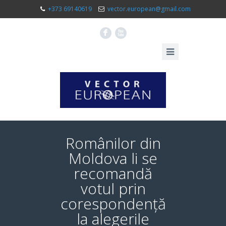
+373 69140619
vector.european@gmail.com
F
X
Românilor din
Moldova li se
recomandă
votul prin
corespondență
la alegerile