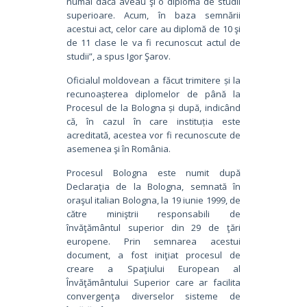
numai dacă aveau şi o diplomă de studii
superioare. Acum, în baza semnării
acestui act, celor care au diplomă de 10 şi
de 11 clase le va fi recunoscut actul de
studii”, a spus Igor Şarov.
Oficialul moldovean a făcut trimitere și la
recunoașterea diplomelor de până la
Procesul de la Bologna și după, indicând
că, în cazul în care instituția este
acreditată, acestea vor fi recunoscute de
asemenea şi în România.
Procesul Bologna este numit după
Declaraţia de la Bologna, semnată în
oraşul italian Bologna, la 19 iunie 1999, de
către miniştrii responsabili de
învăţământul superior din 29 de ţări
europene. Prin semnarea acestui
document, a fost iniţiat procesul de
creare a Spaţiului European al
Învăţământului Superior care ar facilita
convergenţa diverselor sisteme de