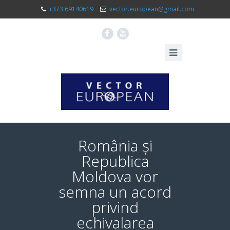
+373 69140619
vector.european@gmail.com
F
X
România și
Republica
Moldova vor
semna un acord
privind
echivalarea