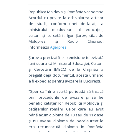
Republica Moldova și România vor semna
Acordul cu privire la echivalarea actelor
de studii, conform unei declarații a
ministrului moldovean al educației,
culturii și cercetării, Igor Șarov, citat de
Moldpres și Radio Chișinău,
informează
Agerpres
.
Şarov a precizat într-o emisiune televizată
luni seara că Ministerul Educaţiei, Culturii
şi Cercetării (MECC) de la Chişinău a
pregătit deja documentul, acesta urmând
a fi expediat pentru avizare la Bucureşti.
”Sper ca într-o scurtă perioadă să treacă
prin procedurile de avizare şi să fie
benefic cetăţenilor Republicii Moldova şi
cetăţenilor români. Celor care au avut
până acum diplome de 10 sau de 11 clase
şi nu aveau diploma de bacalaureat le
era recunoscută diploma în România