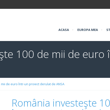
ACASA
•
EUROPA MEA
•
ST
te 100 de mii de euro î
mii de euro într-un proiect derulat de ANSA
România investeşte 10