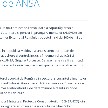
t de ANSA
un nou proiect de consolidare a capacităților sale
are Veterinare și pentru Siguranța Alimentelor (ANSVSA) din
erilor Externe al României, bugetul fiind de 100 de mii de
rearea în Republica Moldova a unui sistem european de
veghere și control, inclusiv în domeniul aplicării și
unct ANSA, Grigore Porcescu. De asemenea va fi verificată
or substanțe reactive, dar și echipamente specifice pentru
torul acordat de România în sectorul siguranței alimentelor
privind îmbunătățirea trasabilității animalelor, în valoare de
oldova a laboratorului de determinare a reziduurilor de
00 de mii de euro.
entru Sănătate şi Protecţia Consumatorilor (DG- SANCO), din
 în vigoare acum un an a Acordului de Liber Schimb