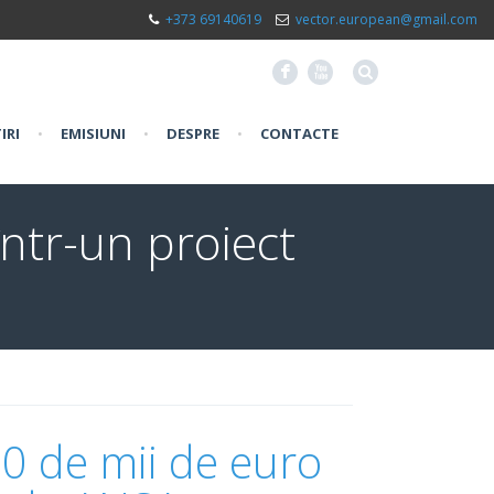
+373 69140619
vector.european@gmail.com
F
X
IRI
•
EMISIUNI
•
DESPRE
•
CONTACTE
ntr-un proiect
0 de mii de euro