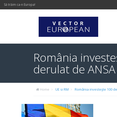
Să trăim ca-n Europa!
România investeş
derulat de ANSA
Home
UE si RM
România investeşte 100 de 