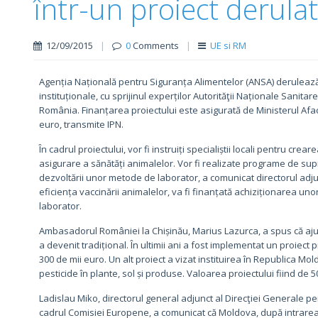
într-un proiect derula
12/09/2015
|
0
Comments
|
UE si RM
Agenția Națională pentru Siguranța Alimentelor (ANSA) derulează 
instituționale, cu sprijinul experților Autorităţii Naționale Sanit
România. Finanțarea proiectului este asigurată de Ministerul Afac
euro, transmite IPN.
În cadrul proiectului, vor fi instruiți specialiștii locali pentru c
asigurare a sănătăți animalelor. Vor fi realizate programe de supra
dezvoltării unor metode de laborator, a comunicat directorul adj
eficiența vaccinării animalelor, va fi finanțată achiziționarea un
laborator.
Ambasadorul României la Chișinău, Marius Lazurca, a spus că aju
a devenit tradițional. În ultimii ani a fost implementat un proiect 
300 de mii euro. Un alt proiect a vizat instituirea în Republica M
pesticide în plante, sol și produse. Valoarea proiectului fiind de 5
Ladislau Miko, directorul general adjunct al Direcţiei Generale p
cadrul Comisiei Europene, a comunicat că Moldova, după intrarea