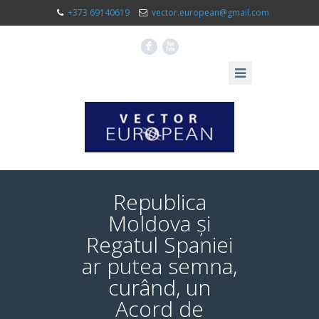
+373 69140619
vector.european@gmail.com
F
X
Republica
Moldova și
Regatul Spaniei
ar putea semna,
curând, un
Acord de