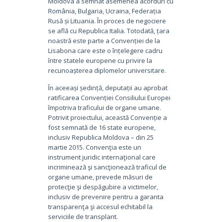
Moldova a semnat asemenea acorduri cu
România, Bulgaria, Ucraina, Federația
Rusă și Lituania. În proces de negociere
se află cu Republica Italia. Totodată, țara
noastră este parte a Convenției de la
Lisabona care este o înțelegere cadru
între statele europene cu privire la
recunoașterea diplomelor universitare.
În aceeași ședință, deputații au aprobat
ratificarea Convenției Consiliului Europei
împotriva traficului de organe umane.
Potrivit proiectului, această Convenție a
fost semnată de 16 state europene,
inclusiv Republica Moldova – din 25
martie 2015. Convenţia este un
instrument juridic internaţional care
incriminează şi sancţionează traficul de
organe umane, prevede măsuri de
protecţie şi despăgubire a victimelor,
inclusiv de prevenire pentru a garanta
transparenţa şi accesul echitabil la
serviciile de transplant.