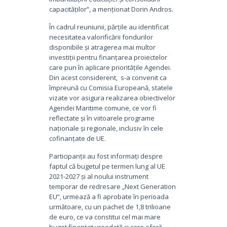
capacităților”, a menționat Dorin Andros.
În cadrul reuniunii, părțile au identificat
necesitatea valorificării fondurilor
disponibile și atragerea mai multor
investiții pentru finanțarea proiectelor
care pun în aplicare prioritățile Agendei.
Din acest considerent, s-a convenit ca
împreună cu Comisia Europeană, statele
vizate vor asigura realizarea obiectivelor
Agendei Maritime comune, ce vor fi
reflectate și în viitoarele programe
naționale și regionale, inclusiv în cele
cofinanțate de UE.
Participanții au fost informați despre
faptul că bugetul pe termen lung al UE
2021-2027 și al noului instrument
temporar de redresare „Next Generation
EU”, urmează a fi aprobate în perioada
următoare, cu un pachet de 1,8 trilioane
de euro, ce va constitui cel mai mare
buget finanțat vreodată și care oferă