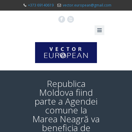
+373 69140619
vector.european@gmail.com
F
X
Republica
Moldova fiind
parte a Agendei
comune la
Marea Neagră va
beneficia de