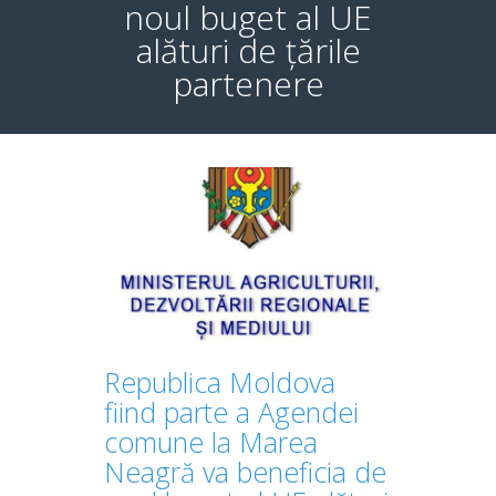
noul buget al UE
alături de țările
partenere
Republica Moldova
fiind parte a Agendei
comune la Marea
Neagră va beneficia de