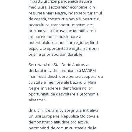
impactului crizei pandemice asupra
mediului și sectoarelor economiei din
regiunea Mării Negre, îndeosebi: turismul
de coastă, construcția navală, pescuitul,
acvacultura, transportul maritim, etc.,
precum și s-a focusat pe identificarea
mijloacelor de impulsionare a
potențialului economic în regiune, fiind
explorate oportunitățile digitalizării prin
prisma unor abordări durabile.
Secretarul de Stat Dorin Andros a
declarat în cadrul reuniunii că MADRM
manifestă deschidere pentru cooperarea
cu statele membre ale bazinului Mării
Negre, în vederea identificării noilor
oportunități de dezvoltare a „economiei
albastre”.
„În ultimii trei ani, cu sprijinul și inițiativa
Uniunii Europene, Republica Moldova a
demonstrat o atitudine pro activă,
participând de comun cu statele de la