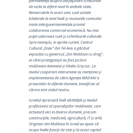
permanenţă asupra desfăşurării schiburilor
de vizite la diferit nivel în ambele state.
Remarcabile în acest sens sunt vizitele
bilaterale la nivel înalt și reuniunile comisiilor
mixte interguvernamentale privind
colaborarea comercial-economică. Nu mai
puţin valoroase sunt şi schimburile culturale.
Spre exemplu, in aprilie curent, Centrul
Cultural „Enav” din Tel-Aviv a găzduit
expoziția cu genericul „Din Moldova cu drag”,
ai cărei protagonişti au fost pictorii
moldoveni Antonina și Vitalie Grișciuc. La
nivelul cooperarii interumane aș menţiona şi
implementarea de către Agenția MASHAV a
proiectelor în diferite domenii, beneficiar al
cărora este statul nostru.
Israelul apreciază înalt abilităţile şi nivelul
profesionist al specialiştilor moldoveni, care
activează aici in diverse domenii, precum
construcţiile, medicină, agricultură, IT și artă.
Originari din Moldova în Israel au ajuns să
ocupe înalte funcţii de stat şi la acest capitol