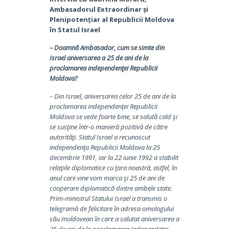
Ambasadorul Extraordinar și
Plenipotențiar al Republicii Moldova
în Statul Israel
– Doamnă Ambasador, cum se simte din
Israel aniversarea a 25 de ani de la
proclamarea independenţei Republicii
Moldova?
– Din Israel, aniversarea celor 25 de ani de la
proclamarea independenţei Republicii
Moldova se vede foarte bine, se salută cald şi
se susţine într-o manieră pozitivă de către
autorităţi. Statul Israel a recunoscut
independenţa Republicii Moldova la 25
decembrie 1991, iar la 22 iunie 1992 a stabilit
relaţiile diplomatice cu ţara noastră, astfel, în
anul care vine vom marca şi 25 de ani de
cooperare diplomatică dintre ambele state.
Prim-ministrul Statului Israel a transmis o
telegramă de felicitare în adresa omologului
său moldovean în care a salutat aniversarea a
25 de ani de la proclamarea Independeţei