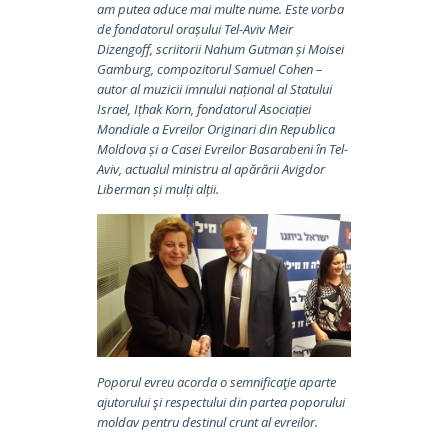
am putea aduce mai multe nume. Este vorba
de fondatorul orașului Tel-Aviv Meir
Dizengoff, scriitorii Nahum Gut­man și Moisei
Gamburg, com­pozitorul Samuel Cohen –
autor al muzicii imnului național al Statului
Israel, Ițhak Korn, fondatorul Asociației
Mondiale a Evreilor Originari din Republica
Mol­dova și a Casei Evreilor Basa­rabeni în Tel-
Aviv, actualul ministru al apărării Avig­dor
Liberman și mulți alții.
Poporul evreu acorda o semnificaţie aparte
ajutorului şi respectului din partea poporului
moldav pentru destinul crunt al evreilor.