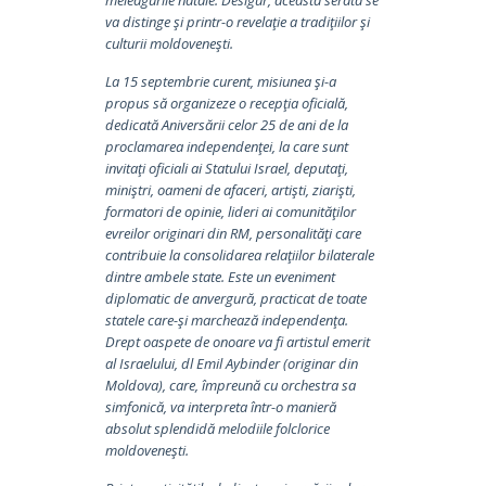
meleagurile natale. Desigur, această serată se
va distinge şi printr-o revelaţie a tradiţiilor şi
culturii moldoveneşti.
La 15 septembrie curent, misiunea şi-a
propus să organizeze o recepţia oficială,
dedicată Aniversării celor 25 de ani de la
proclamarea independenţei, la care sunt
invitaţi oficiali ai Statului Israel, deputaţi,
miniştri, oameni de afaceri, artişti, ziarişti,
formatori de opinie, lideri ai comunităţilor
evreilor originari din RM, personalităţi care
contribuie la consolidarea relaţiilor bilaterale
dintre ambele state. Este un eveniment
diplomatic de anvergură, practicat de toate
statele care-şi marchează independenţa.
Drept oaspete de onoare va fi artistul emerit
al Israelului, dl Emil Aybinder (originar din
Moldova), care, împreună cu orchestra sa
simfonică, va interpreta într-o manieră
absolut splendidă melodiile folclorice
moldoveneşti.