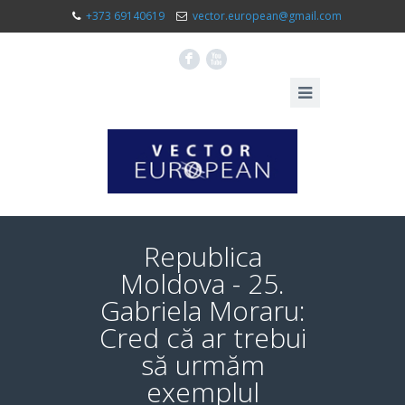
+373 69140619
vector.european@gmail.com
F
X
Republica
Moldova - 25.
Gabriela Moraru:
Cred că ar trebui
să urmăm
exemplul