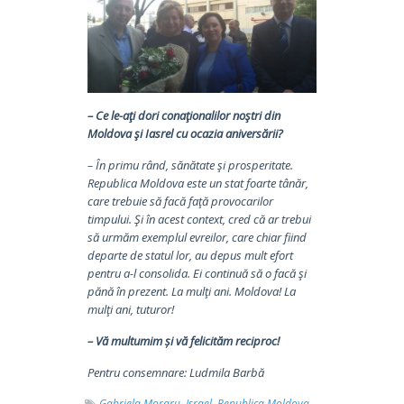
– Ce le-aţi dori conaţionalilor noştri din
Moldova şi Iasrel cu ocazia aniversării?
– În primu rând, sănătate şi prosperitate.
Republica Moldova este un stat foarte tânăr,
care trebuie să facă faţă provocarilor
timpului. Şi în acest context, cred că ar trebui
să urmăm exemplul evreilor, care chiar fiind
departe de statul lor, au depus mult efort
pentru a-l consolida. Ei continuă să o facă şi
pănă în prezent. La mulţi ani. Moldova! La
mulţi ani, tuturor!
– Vă multumim și vă felicităm reciproc!
Pentru consemnare: Ludmila Barbă
Gabriela Moraru,
Israel,
Republica Moldova