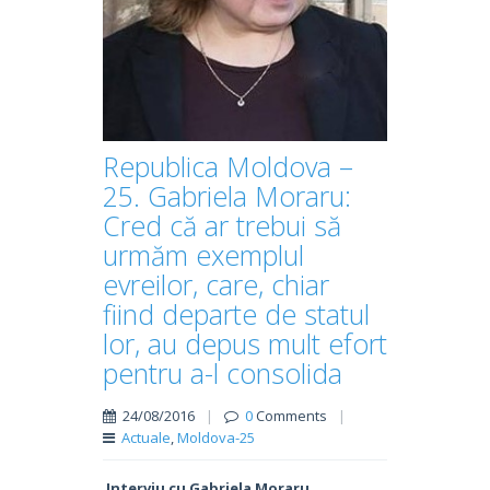
Republica Moldova –
25. Gabriela Moraru:
Cred că ar trebui să
urmăm exemplul
evreilor, care, chiar
fiind departe de statul
lor, au depus mult efort
pentru a-l consolida
24/08/2016
|
0
Comments
|
Actuale
,
Moldova-25
Interviu cu Gabriela Moraru,