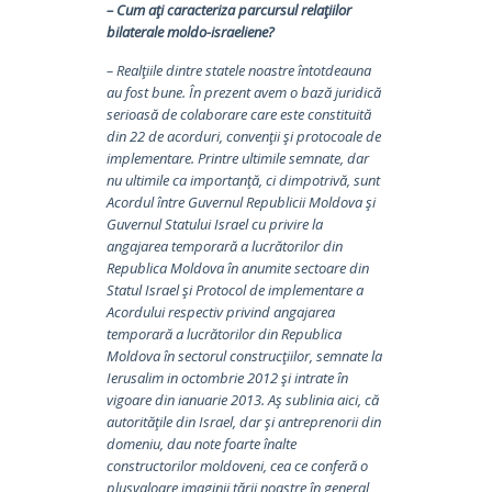
– Cum aţi caracteriza parcursul relaţiilor
bilaterale moldo-israeliene?
– Realţiile dintre statele noastre întotdeauna
au fost bune. În prezent avem o bază juridică
serioasă de colaborare care este constituită
din 22 de acorduri, convenţii şi protocoale de
implementare. Printre ultimile semnate, dar
nu ultimile ca importanţă, ci dimpotrivă, sunt
Acordul între Guvernul Republicii Moldova şi
Guvernul Statului Israel cu privire la
angajarea temporară a lucrătorilor din
Republica Moldova în anumite sectoare din
Statul Israel şi Protocol de implementare a
Acordului respectiv privind angajarea
temporară a lucrătorilor din Republica
Moldova în sectorul construcţiilor, semnate la
Ierusalim in octombrie 2012 şi intrate în
vigoare din ianuarie 2013. Aş sublinia aici, că
autorităţile din Israel, dar şi antreprenorii din
domeniu, dau note foarte înalte
constructorilor moldoveni, cea ce conferă o
plusvaloare imaginii ţării noastre în general,