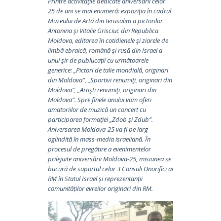
Printre activităţile dedicate aniversării celor
25 de ani se mai enumeră: expoziţia în cadrul
Muzeului de Artă din Ierusalim a pictorilor
Antonina şi Vitalie Grisciuc din Republica
Moldova, editarea în cotidienele şi ziarele de
limbă ebraică, română şi rusă din Israel a
unui şir de publucaţii cu următoarele
generice: „Pictori de talie mondială, originari
din Moldova”, „Sportivi renumiţi, originari din
Moldova”, „Artişti renumiţi, originari din
Moldova”. Spre finele anului vom oferi
amatoriilor de muzică un concert cu
participarea formaţiei „Zdob şi Zdub”.
Aniversarea Moldova-25 va fi pe larg
oglindită în mass-media israeliană. În
procesul de pregătire a evenimentelor
prilejuite aniversării Moldova-25, misiunea se
bucură de suportul celor 3 Consuli Onorifici ai
RM în Statul Israel și reprezentanții
comunităților evreilor originari din RM.