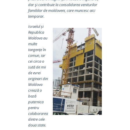
dar şi contribuie la consolidarea veniturilor
familiilor de moldoveni, care muncesc aici
temporar.
Israelul și
Republica
Moldova au
multe
tangențe în
comun, iar
cei circa o
sută de mii
de evrei
originari din
Moldova
crează o
bază
puternica
pentru
colaborarea
dintre cele
doua state.