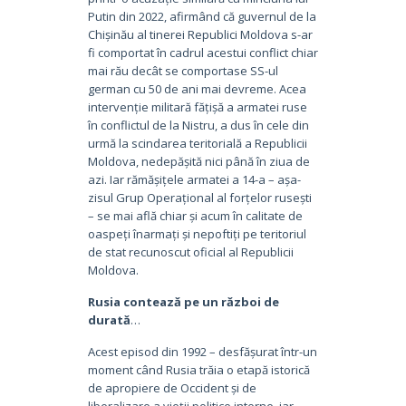
Putin din 2022, afirmând că guvernul de la
Chișinău al tinerei Republici Moldova s-ar
fi comportat în cadrul acestui conflict chiar
mai rău decât se comportase SS-ul
german cu 50 de ani mai devreme. Acea
intervenție militară fățișă a armatei ruse
în conflictul de la Nistru, a dus în cele din
urmă la scindarea teritorială a Republicii
Moldova, nedepășită nici până în ziua de
azi. Iar rămășițele armatei a 14-a – așa-
zisul Grup Operațional al forțelor rusești
– se mai află chiar și acum în calitate de
oaspeți înarmați și nepoftiți pe teritoriul
de stat recunoscut oficial al Republicii
Moldova.
Rusia contează pe un război de
durată
…
Acest episod din 1992 – desfășurat într-un
moment când Rusia trăia o etapă istorică
de apropiere de Occident și de
liberalizare a vieții politice interne, iar