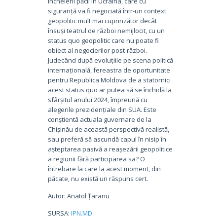
încheierii păcii în Ucraina, care cu
siguranță va fi negociată într-un context
geopolitic mult mai cuprinzător decât
însuși teatrul de război nemijlocit, cu un
status quo geopolitic care nu poate fi
obiect al negocierilor post-război.
Judecând după evoluțiile pe scena politică
internațională, fereastra de oportunitate
pentru Republica Moldova de a statornici
acest status quo ar putea să se închidă la
sfârșitul anului 2024, împreună cu
alegerile prezidențiale din SUA. Este
conștientă actuala guvernare de la
Chișinău de această perspectivă realistă,
sau preferă să ascundă capul în nisip în
așteptarea pasivă a reașezării geopolitice
a regiunii fără participarea sa? O
întrebare la care la acest moment, din
păcate, nu există un răspuns cert.
Autor: Anatol Țaranu
SURSA:
IPN.MD