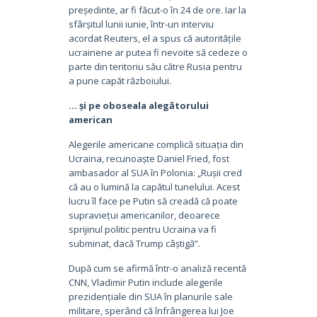
președinte, ar fi făcut-o în 24 de ore. Iar la
sfârșitul lunii iunie, într-un interviu
acordat Reuters, el a spus că autoritățile
ucrainene ar putea fi nevoite să cedeze o
parte din teritoriu său către Rusia pentru
a pune capăt războiului.
… și pe oboseala alegătorului
american
Alegerile americane complică situația din
Ucraina, recunoaște Daniel Fried, fost
ambasador al SUA în Polonia: „Rușii cred
că au o lumină la capătul tunelului. Acest
lucru îl face pe Putin să creadă că poate
supraviețui americanilor, deoarece
sprijinul politic pentru Ucraina va fi
subminat, dacă Trump câștigă”.
După cum se afirmă într-o analiză recentă
CNN, Vladimir Putin include alegerile
prezidențiale din SUA în planurile sale
militare, sperând că înfrângerea lui Joe