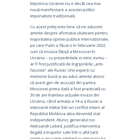
împotriva Ucrainei nu e decât cea mai
nouă manifestare a acestei politici
imperialiste tradiționale.
Cu acest prilej este bine să ne aducem
aminte despre afirmația uluitoare pentru
majoritatea opiniei publice internaționale,
pe care Putin a făcut-o în februarie 2022,
cum că invazia fățișă a Moscovei în
Ucraina – cu președintele ei etnic evreu –
ar fi fost justificată de îngrijorările „anti-
fasciste” ale Rusiei. Unii experți cu
memorie bună și-au adus aminte atunci
că acest gen de acuzații din partea
Moscovei prima dată a fost practicată cu
30 de ani înaintea actualei invazii din
Ucraina, când armata a 14-a a Rusiei a
intervenit militar într-un conflict intern al
Republicii Moldova abia devenită stat
independent. Atunci, generalul rus
Aleksandr Lebed, justifica intervenția
ilegală a trupelor sale într-o altă țară
printr-o acuzație similară cu minciuna lui