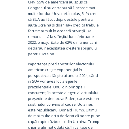
CNN, 55% de americani au spus că
Congresul nu ar trebui să îi acorde mai
multe fonduri Ucrainei. În plus, 51% cred
că SUA au făcut deja destule pentru a
ajuta Ucraina și doar 48% cred că trebuie
făcut mai mult în această privință. De
remarcat, că la sfârșitul lunii februarie
2022, o majoritate de 62% din americani
declarau necesitatea creșterii sprijinului
pentru Ucraina.
Importanța predispozițiilor electorului
american crește exponențial în
perspectiva sfârșitului anului 2024, când
în SUA vor avea loc alegerile
prezidențiale. Unul din principalii
concurenți în aceste alegeri al actualului
președinte democrat Biden, care este un
susținător convins al cauzei Ucrainei,
este republicanul Donald Trump. Ultimul
de mai multe ori a declarat că poate pune
capăt rapid războiului din Ucraina. Trump
chiar a afirmat odată că, în calitate de