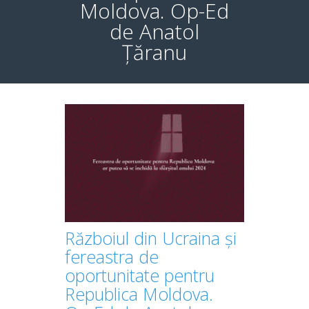
Moldova. Op-Ed
de Anatol
Țăranu
Războiul din Ucraina și
fereastra de
oportunitate pentru
Republica Moldova.