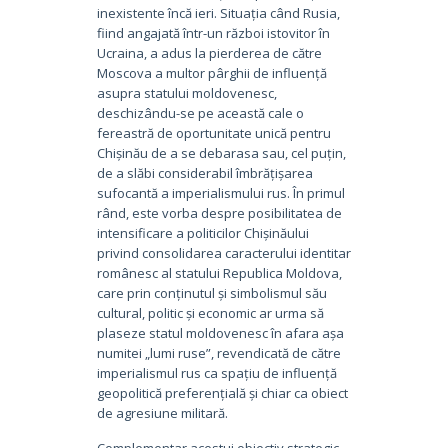
inexistente încă ieri. Situația când Rusia,
fiind angajată într-un război istovitor în
Ucraina, a adus la pierderea de către
Moscova a multor pârghii de influență
asupra statului moldovenesc,
deschizându-se pe această cale o
fereastră de oportunitate unică pentru
Chișinău de a se debarasa sau, cel puțin,
de a slăbi considerabil îmbrățișarea
sufocantă a imperialismului rus. În primul
rând, este vorba despre posibilitatea de
intensificare a politicilor Chișinăului
privind consolidarea caracterului identitar
românesc al statului Republica Moldova,
care prin conținutul și simbolismul său
cultural, politic și economic ar urma să
plaseze statul moldovenesc în afara așa
numitei „lumi ruse”, revendicată de către
imperialismul rus ca spațiu de influență
geopolitică preferențială și chiar ca obiect
de agresiune militară.
Complementar acestui obiectiv strategic