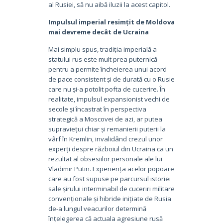
al Rusiei, să nu aibă iluzii la acest capitol.
Impulsul imperial resimțit de Moldova
mai devreme decât de Ucraina
Mai simplu spus, tradiția imperială a
statului rus este mult prea puternică
pentru a permite încheierea unui acord
de pace consistent și de durată cu o Rusie
care nu și-a potolit pofta de cucerire. În
realitate, impulsul expansionist vechi de
secole și încastrat în perspectiva
strategică a Moscovei de azi, ar putea
supraviețui chiar și remanierii puterii la
vârf în Kremlin, invalidând crezul unor
experți despre războiul din Ucraina ca un
rezultat al obsesiilor personale ale lui
Vladimir Putin. Experiența acelor popoare
care au fost supuse pe parcursul istoriei
sale șirului interminabil de cuceriri militare
convenționale și hibride inițiate de Rusia
de-a lungul veacurilor determină
înțelegerea că actuala agresiune rusă