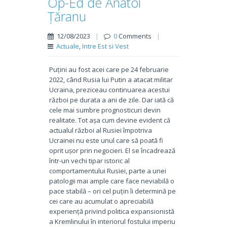
Op-Ed de Anatol
Țăranu
12/08/2023
|
0
Comments
|
Actuale
,
Intre Est si Vest
Puțini au fost acei care pe 24 februarie
2022, când Rusia lui Putin a atacat militar
Ucraina, preziceau continuarea acestui
război pe durata a ani de zile. Dar iată că
cele mai sumbre prognosticuri devin
realitate. Tot așa cum devine evident că
actualul război al Rusiei împotriva
Ucrainei nu este unul care să poată fi
oprit ușor prin negocieri. El se încadrează
într-un vechi tipar istoric al
comportamentului Rusiei, parte a unei
patologii mai ample care face neviabilă o
pace stabilă – ori cel puțin îi determină pe
cei care au acumulat o apreciabilă
experiență privind politica expansionistă
a Kremlinului în interiorul fostului imperiu