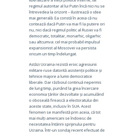
regimul autoritar al lui Putin încă nici nu se
întrevedea la orizont – ilustrează o idee
mai generală. Ea constă în aceia că nu
contează dacă Putin va mai fi la putere ori
nu, nici dacă regimul politic al Rusiei va fi
democratic, totalitar, monarhic, oligarhic
sau altcumva: cel mai probabil impulsul
expansionist al Moscovei va persista
oricum un timp îndelungat.
Astăzi Ucraina rezistă eroic agresiunii
militare ruse datorită asistenții politice și
tehnice majore a lumii democratice
liberale. Dar războiul continuă nepermis
de lung timp, punând la grea încercare
economia țărilor dezvoltate și acumulând
o oboseală firească a electoratului din
aceste state, inclusiv în SUA. Acest
fenomen se manifestă prin aceia, că tot
mai mulți americani se îndoiesc de
necesitatea întăririi sprijinului pentru
Ucraina. Într-un sondaj recent efectuat de