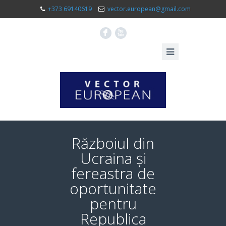
+373 69140619
vector.european@gmail.com
F
X
Războiul din
Ucraina și
fereastra de
oportunitate
pentru
Republica