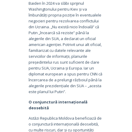
Baiden în 2024 va slăbi sprijinul
Washingtonului pentru Kiev și va
îmbunătăți propria poziție în eventualele
negocieri pentru rezolvarea conflictului
din Ucraina. „Nu există nicio îndoială” că
Putin „încearcă să reziste” până la
alegerile din SUA, a declarat un oficial
american agenției. Potrivit unui alt oficial,
familiarizat cu datele relevante ale
serviciilor de informații, planurile
președintelui rus sunt suficient de clare
pentru SUA, Ucraina și Europa. Iar un
diplomat european a spus pentru CNN că
încercarea de a prelungi războiul până la
alegerile prezidențiale din SUA – „acesta
este planul lui Putin”.
O conjunctură internațională
deosebită
Astăzi Republica Moldova beneficiază de
o conjunctură internațională deosebită,
cu multe riscuri, dar și cu oportunități