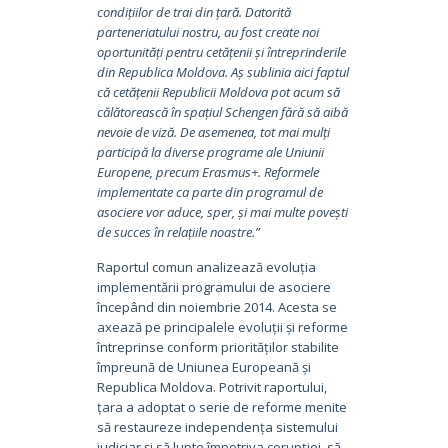
condițiilor de trai din țară. Datorită
parteneriatului nostru, au fost create noi
oportunități pentru cetățenii și întreprinderile
din Republica Moldova. Aș sublinia aici faptul
că cetățenii Republicii Moldova pot acum să
călătorească în spațiul Schengen fără să aibă
nevoie de viză. De asemenea, tot mai mulți
participă la diverse programe ale Uniunii
Europene, precum Erasmus+. Reformele
implementate ca parte din programul de
asociere vor aduce, sper, și mai multe povești
de succes în relațiile noastre.”
Raportul comun analizează evoluția
implementării programului de asociere
începând din noiembrie 2014. Acesta se
axează pe principalele evoluții și reforme
întreprinse conform priorităților stabilite
împreună de Uniunea Europeană și
Republica Moldova. Potrivit raportului,
țara a adoptat o serie de reforme menite
să restaureze independența sistemului
judiciar și să lupte împotriva corupției, să