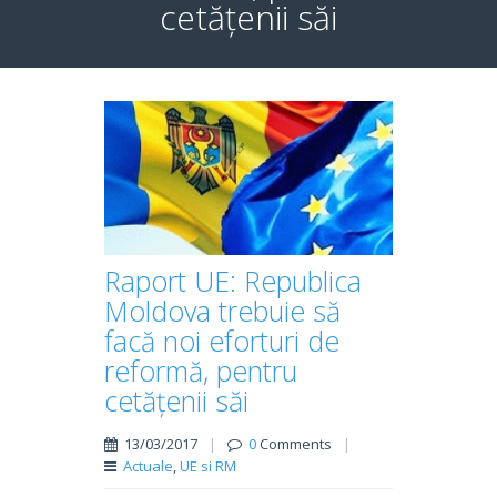
cetățenii săi
Raport UE: Republica
Moldova trebuie să
facă noi eforturi de
reformă, pentru
cetățenii săi
13/03/2017
|
0
Comments
|
Actuale
,
UE si RM