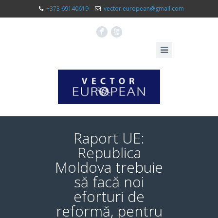
+373 69140619
vector.european@gmail.com
F
X
Raport UE:
Republica
Moldova trebuie
să facă noi
eforturi de
reformă, pentru