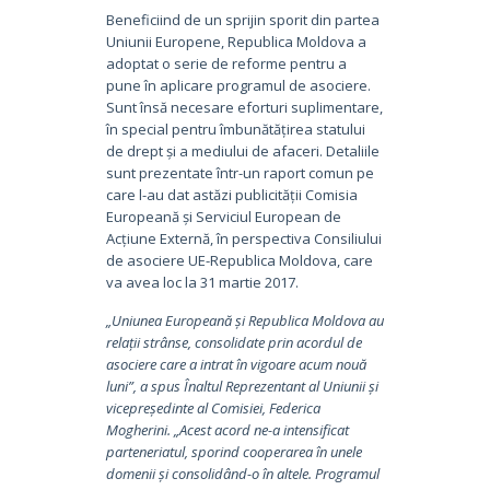
Beneficiind de un sprijin sporit din partea
Uniunii Europene, Republica Moldova a
adoptat o serie de reforme pentru a
pune în aplicare programul de asociere.
Sunt însă necesare eforturi suplimentare,
în special pentru îmbunătățirea statului
de drept și a mediului de afaceri. Detaliile
sunt prezentate într-un raport comun pe
care l-au dat astăzi publicității Comisia
Europeană și Serviciul European de
Acțiune Externă, în perspectiva Consiliului
de asociere UE-Republica Moldova, care
va avea loc la 31 martie 2017.
„Uniunea Europeană și Republica Moldova au
relații strânse, consolidate prin acordul de
asociere care a intrat în vigoare acum nouă
luni”, a spus Înaltul Reprezentant al Uniunii și
vicepreședinte al Comisiei, Federica
Mogherini. „Acest acord ne-a intensificat
parteneriatul, sporind cooperarea în unele
domenii și consolidând-o în altele. Programul