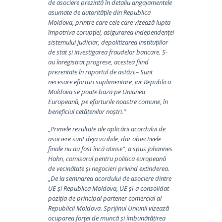
de asociere prezintă în detaliu angajamentele
asumate de autoritățile din Republica
Moldova, printre care cele care vizează lupta
împotriva corupției, asigurarea independenței
sistemului judiciar, depolitizarea instituțiilor
de stat și investigarea fraudelor bancare. S-
au înregistrat progrese, acestea fiind
prezentate în raportul de astăzi.– Sunt
necesare eforturi suplimentare, iar Republica
Moldova se poate baza pe Uniunea
Europeană, pe eforturile noastre comune, în
beneficiul cetățenilor noștri.”
„Primele rezultate ale aplicării acordului de
asociere sunt deja vizibile, dar obiectivele
finale nu au fost încă atinse”, a spus Johannes
Hahn, comisarul pentru politica europeană
de vecinătate și negocieri privind extinderea.
„De la semnarea acordului de asociere dintre
UE și Republica Moldova, UE și-a consolidat
poziția de principal partener comercial al
Republicii Moldova. Sprijinul Uniunii vizează
ocuparea forței de muncă și îmbunătățirea