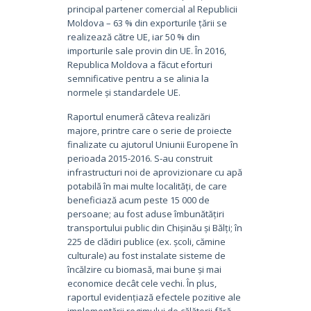
principal partener comercial al Republicii
Moldova – 63 % din exporturile țării se
realizează către UE, iar 50 % din
importurile sale provin din UE. În 2016,
Republica Moldova a făcut eforturi
semnificative pentru a se alinia la
normele și standardele UE.
Raportul enumeră câteva realizări
majore, printre care o serie de proiecte
finalizate cu ajutorul Uniunii Europene în
perioada 2015-2016. S-au construit
infrastructuri noi de aprovizionare cu apă
potabilă în mai multe localități, de care
beneficiază acum peste 15 000 de
persoane; au fost aduse îmbunătățiri
transportului public din Chișinău și Bălți; în
225 de clădiri publice (ex. școli, cămine
culturale) au fost instalate sisteme de
încălzire cu biomasă, mai bune și mai
economice decât cele vechi. În plus,
raportul evidențiază efectele pozitive ale
implementării regimului de călătorii fără