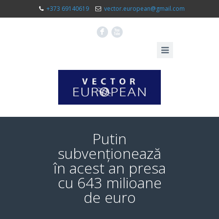
+373 69140619
vector.european@gmail.com
F
X
Putin
subvenționează
în acest an presa
cu 643 milioane
de euro