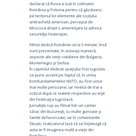
declarat că Rusia a luat în colimator
România şi Polonia pentru că găzduiesc
pe teritoriul lor elemente ale scutului
antirachetă american, perceput de
Moscova drept o ameninţare la adresa
securităţii Federaţiei.
Filmul dedică României circa 5 minute, însă
sunt prezentate, în aceeaşi manieră,
aspecte ale vieţii cotidiene din Bulgaria,
Muntenegru şi Serbia.
În capitolul dedicat spaţiului fost iugoslav
se pune accent pe faptul că, în urma
bombardamentelor NATO, au fost ucise
mai multe persoane, iar nivelul de trai a
scăzut după ce statele respective au ieşit
din Federaţia Iugoslavă.
Jurnaliştii ruşi au filmat într-un cartier
sărac din Bucureşti, cu multe gunoaie şi
familii defavorizate, iar în comentariile
făcute, realizatorul lasă să se înţeleagă că
asta ar fi imaginea reală a vieţii din
România.