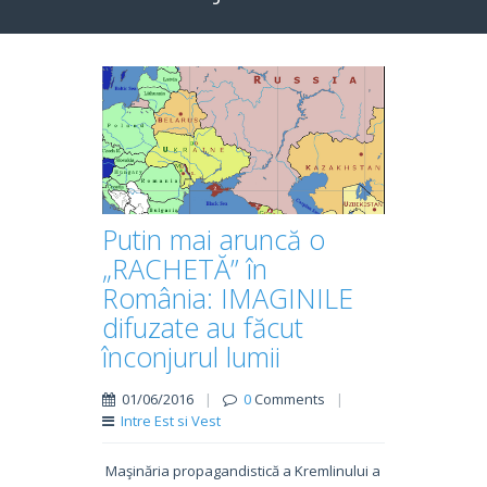
Putin mai aruncă o
„RACHETĂ” în
România: IMAGINILE
difuzate au făcut
înconjurul lumii
01/06/2016
|
0
Comments
|
Intre Est si Vest
Maşinăria propagandistică a Kremlinului a