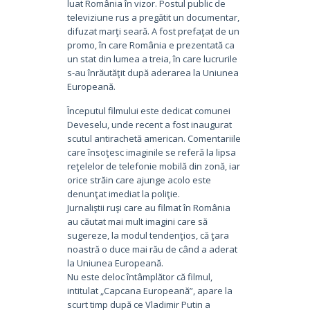
luat România în vizor. Postul public de
televiziune rus a pregătit un documentar,
difuzat marţi seară. A fost prefaţat de un
promo, în care România e prezentată ca
un stat din lumea a treia, în care lucrurile
s-au înrăutăţit după aderarea la Uniunea
Europeană.
Începutul filmului este dedicat comunei
Deveselu, unde recent a fost inaugurat
scutul antirachetă american. Comentariile
care însoţesc imaginile se referă la lipsa
reţelelor de telefonie mobilă din zonă, iar
orice străin care ajunge acolo este
denunţat imediat la poliţie.
Jurnaliştii ruşi care au filmat în România
au căutat mai mult imagini care să
sugereze, la modul tendenţios, că ţara
noastră o duce mai rău de când a aderat
la Uniunea Europeană.
Nu este deloc întâmplător că filmul,
intitulat „Capcana Europeană”, apare la
scurt timp după ce Vladimir Putin a