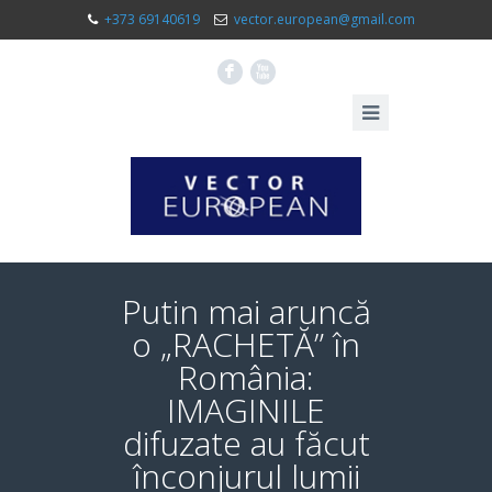
+373 69140619
vector.european@gmail.com
F
X
Putin mai aruncă
o „RACHETĂ” în
România:
IMAGINILE
difuzate au făcut
înconjurul lumii