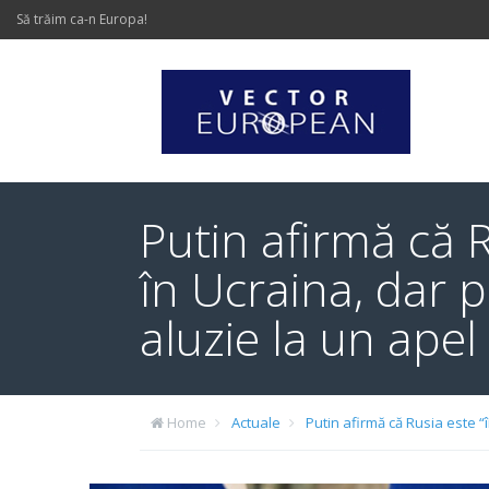
Să trăim ca-n Europa!
Putin afirmă că R
în Ucraina, dar p
aluzie la un ape
Home
Actuale
Putin afirmă că Rusia este “