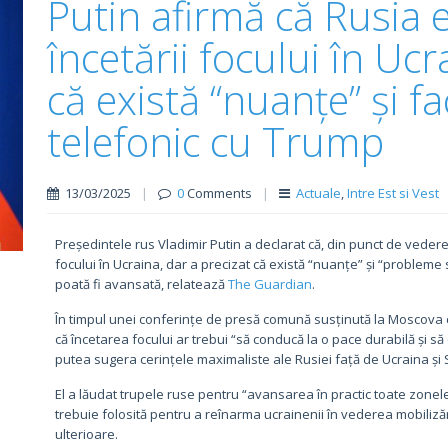
Putin afirmă că Rusia e
încetării focului în Uc
că există “nuanțe” și fa
telefonic cu Trump
13/03/2025
|
0
Comments
|
Actuale
,
Intre Est si Vest
Președintele rus Vladimir Putin a declarat că, din punct de vedere
focului în Ucraina, dar a precizat că există “nuanțe” și “problem
poată fi avansată, relatează
The Guardian
.
În timpul unei conferințe de presă comună susținută la Moscova 
că încetarea focului ar trebui “să conducă la o pace durabilă și s
putea sugera cerințele maximaliste ale Rusiei față de Ucraina și 
El a lăudat trupele ruse pentru “avansarea în practic toate zonele l
trebuie folosită pentru a reînarma ucrainenii în vederea mobilizăr
ulterioare.