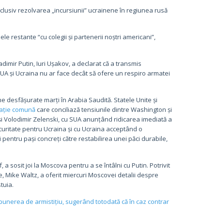
lusiv rezolvarea „incursiunii” ucrainene în regiunea rusă
e restante “cu colegii și partenerii noștri americani”,
ladimir Putin, Iuri Ușakov, a declarat că a transmis
UA și Ucraina nu ar face decât să ofere un respiro armatei
e desfășurate marți în Arabia Saudită. Statele Unite și
ație comună
care conciliază tensiunile dintre Washington și
și Volodimir Zelenski, cu SUA anunțând ridicarea imediată a
curitate pentru Ucraina și cu Ucraina acceptând o
pentru pași concreți către restabilirea unei păci durabile,
, a sosit joi la Moscova pentru a se întâlni cu Putin. Potrivit
lbe, Mike Waltz, a oferit miercuri Moscovei detalii despre
tuia.
unerea de armistițiu, sugerând totodată că în caz contrar