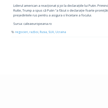
Liderul american a reacționat și joi la declarațiile lui Putin. Prim
Rutte, Trump a spus că Putin “a făcut o declarație foarte promițăt
președintele rus pentru a asigura o încetare a focului.
Sursa: caleaeuropeana.ro
negocieri,
razboi,
Rusia,
SUA,
Ucraina