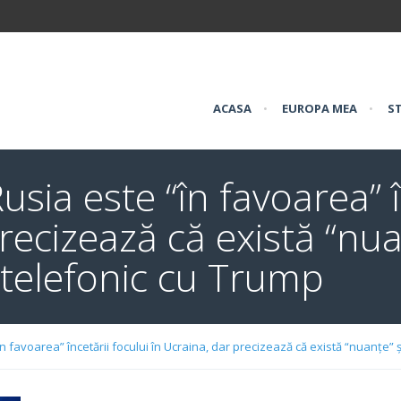
ACASA
•
EUROPA MEA
•
ST
usia este “în favoarea” î
recizează că există “nua
l telefonic cu Trump
în favoarea” încetării focului în Ucraina, dar precizează că există “nuanțe” 