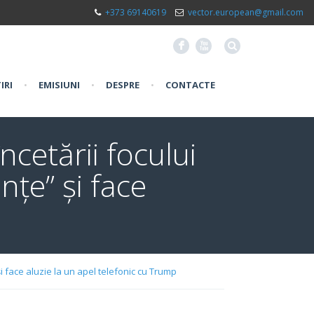
+373 69140619
vector.european@gmail.com
F
X
IRI
•
EMISIUNI
•
DESPRE
•
CONTACTE
ncetării focului
nțe” și face
și face aluzie la un apel telefonic cu Trump