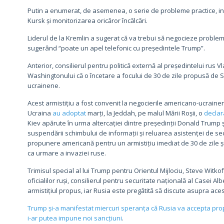
Putin a enumerat, de asemenea, o serie de probleme practice, inc
Kursk și monitorizarea oricăror încălcări.
Liderul de la Kremlin a sugerat că va trebui să negocieze problemel
sugerând “poate un apel telefonic cu președintele Trump”.
Anterior, consilierul pentru politică externă al președintelui rus V
Washingtonului că o încetare a focului de 30 de zile propusă de S
ucrainene.
Acest armistițiu a fost convenit la negocierile americano-ucrainen
Ucraina
au adoptat
marți, la Jeddah, pe malul Mării Roșii, o
declar
Kiev apărute în urma altercației dintre președinții Donald Trump 
suspendării schimbului de informații și reluarea asistenței de se
propunere americană pentru un armistițiu imediat de 30 de zile și 
ca urmare a invaziei ruse.
Trimisul special al lui Trump pentru Orientul Mijlociu, Steve Witkoff
oficialilor ruși, consilierul pentru securitate națională al Casei A
armistițiul propus, iar Rusia este pregătită să discute asupra aces
Trump și-a manifestat miercuri speranța că Rusia va accepta prop
i-ar putea impune noi sancțiuni
.