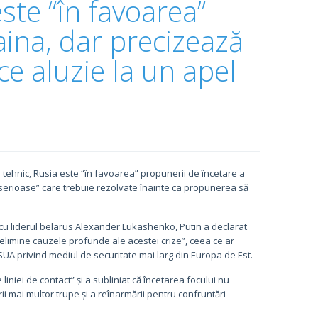
ste “în favoarea”
raina, dar precizează
ce aluzie la un apel
 tehnic, Rusia este “în favoarea” propunerii de încetare a
e serioase” care trebuie rezolvate înainte ca propunerea să
cu liderul belarus Alexander Lukashenko, Putin a declarat
ă elimine cauzele profunde ale acestei crize”, ceea ce ar
SUA privind mediul de securitate mai larg din Europa de Est.
iniei de contact” și a subliniat că încetarea focului nu
ii mai multor trupe și a reînarmării pentru confruntări