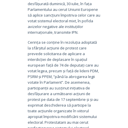
desfășurată duminică, 30 iulie, în fața
Parlamentului au cerut Uniunii Europene
să aplice sancțiuni împotriva celor care au
votat sistemul electoral mixt, în pofida
avizelor negative ale instituțiilor
internaționale, transmite IPN.
Cerința se conține în rezoluția adoptată
la sfârșitul acțiunii de protest care
prevede solicitarea de aplicare a
interdicției de deplasare în spațiul
european față de 74 de deputați care au
votat legea, precum și față de liderii PDM,
PSRM și PPEM, ”până la abrogarea legii
votate în Parlament”. De asemenea,
participanții au susținut inițiativa de
desfășurare a următoarei acțiuni de
protest pe data de 17 septembrie și și-au
exprimat deschiderea să participe la
toate acțiunile organizate în viitorul
apropiat împotriva modificării sistemului
electoral. Protestatarii au mai cerut
perfecționarea sistemului electoral