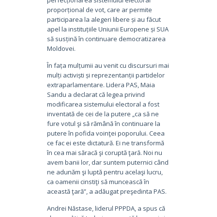
proporțional de vot, care ar permite
participarea la alegeri libere și au făcut
apel la instituțiile Uniunii Europene și SUA
să susțină în continuare democratizarea
Moldovei.
În fața mulțumii au venit cu discursuri mai
mulți activiști și reprezentanții partidelor
extraparlamentare. Lidera PAS, Maia
Sandu a declarat că legea privind
modificarea sistemului electoral a fost
inventată de cei de la putere „ca să ne
fure votul şi să rămână în continuare la
putere în pofida voinţei poporului. Ceea
ce fac ei este dictatură. Ei ne transformă
în cea mai săracă şi coruptă ţară. Noi nu
avem banii lor, dar suntem puternici când
ne adunăm şi luptă pentru acelaşi lucru,
ca oamenii cinstiţi să muncească în
această ţară”, a adăugat preşedinta PAS.
Andrei Năstase, liderul PPPDA, a spus că