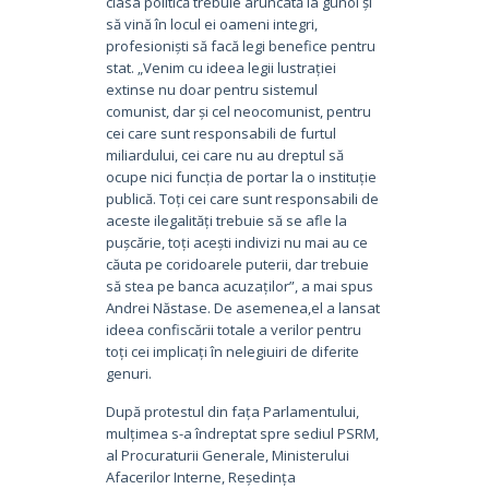
clasa politică trebuie aruncată la gunoi și
să vină în locul ei oameni integri,
profesioniști să facă legi benefice pentru
stat. „Venim cu ideea legii lustrației
extinse nu doar pentru sistemul
comunist, dar și cel neocomunist, pentru
cei care sunt responsabili de furtul
miliardului, cei care nu au dreptul să
ocupe nici funcția de portar la o instituție
publică. Toți cei care sunt responsabili de
aceste ilegalități trebuie să se afle la
pușcărie, toți acești indivizi nu mai au ce
căuta pe coridoarele puterii, dar trebuie
să stea pe banca acuzaților”, a mai spus
Andrei Năstase. De asemenea,el a lansat
ideea confiscării totale a verilor pentru
toți cei implicați în nelegiuiri de diferite
genuri.
După protestul din fața Parlamentului,
mulțimea s-a îndreptat spre sediul PSRM,
al Procuraturii Generale, Ministerului
Afacerilor Interne, Reședința