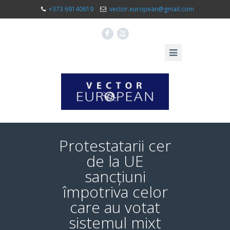
+373 69140619
vector.european@gmail.com
F
X
Protestatarii cer
de la UE
sancțiuni
împotriva celor
care au votat
sistemul mixt