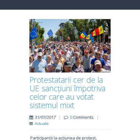
Protestatarii cer de la
UE sancțiuni împotriva
celor care au votat
sistemul mixt
31/07/2017
|
0
Comments
|
Actuale
Participanții la acțiunea de protest,