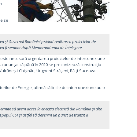
rn
de se
ova și Guvernul României privind realizarea proiectelor de
 ce va fi semnat după Memorandumul de Înțelegere.
ă este necesară urgentarea proiectelor de interconexiune
a anunţat că până în 2020 se preconizează construcţia
Vulcăneşti-Chişinău, Ungheni-Străşeni, Bălţi-Suceava.
ilor de Energie, afirmă că liniile de interconexiune au o
a permite să avem acces la energia electrică din România şi alte
spaţiul CSI şi astfel să devenim un punct de tranzit a