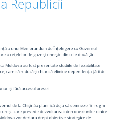
a Republicii
genţă a unui Memorandum de Înțelegere cu Guvernul
e a rețelelor de gaze şi energie din cele două ţări.
lica Moldova au fost prezentate studiile de fezabilitate
e, care să reducă şi chiar să elimine dependenţa ţării de
onari şi fără accesul presei.
ernul de la Chişinău planifică deja să semneze “în regim
cureşti care prevede dezvoltarea interconexiunilor dintre
Moldova vor declara drept obiective strategice de