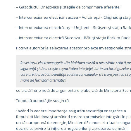
– Gazoductul Oneşti-Iaşi şi staţiile de comprimare aferente;
– Interconexiunea electrică Isaccea – Vulcăneşti – Chişinău şi staţ
– Interconexiunea electrică Iaşi – Ungheni – Străşeni şi staţia Bac
– Interconexiunea electrică Suceava – Bălţi şi staţia Back-to-Back
Potrivit autorilor la selectarea acestor proiecte investiționale str
în sectorul electroenergetic din Moldova există o necesitate critică pent
siguranţă şi de a creşte capacitatea interfeţei, iar în sectorul gazelo
care are la bază îmbunătăţirea interconexiunilor de transport cu sco
mare de furnizori alternativi,
se arată într-o notă de argumentare elaborată de Ministerul Econ
Totodată autorităţile susţin că:
“având în vedere importanţa asigurării securității energetice a
Republicii Moldova şi urmărind crearea premiselor integrării în pi
unică europeană de energie, Ministerul Economiei a luat o singur
decizie cu privire la inițierea negocierilor și aprobarea semnării