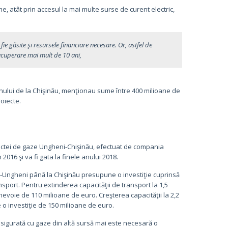
 atât prin accesul la mai multe surse de curent electric,
fie găsite şi resursele financiare necesare. Or, astfel de
recuperare mai mult de 10 ani,
nului de la Chişinău, menţionau sume între 400 milioane de
oiecte.
ductei de gaze Ungheni-Chişinău, efectuat de compania
016 şi va fi gata la finele anului 2018.
i-Ungheni până la Chişinău presupune o investiţie cuprinsă
nsport. Pentru extinderea capacităţii de transport la 1,5
 nevoie de 110 milioane de euro. Creşterea capacităţii la 2,2
 o investiţie de 150 milioane de euro.
igurată cu gaze din altă sursă mai este necesară o