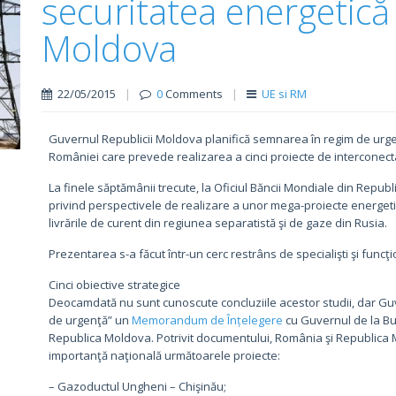
securitatea energetică 
Moldova
22/05/2015
|
0
Comments
|
UE si RM
Guvernul Republicii Moldova planifică semnarea în regim de ur
României care prevede realizarea a cinci proiecte de interconectar
La finele săptămânii trecute, la Oficiul Băncii Mondiale din Repub
privind perspectivele de realizare a unor mega-proiecte energetic
livrările de curent din regiunea separatistă şi de gaze din Rusia.
Prezentarea s-a făcut într-un cerc restrâns de specialişti şi funcţi
Cinci obiective strategice
Deocamdată nu sunt cunoscute concluziile acestor studii, dar Guv
de urgenţă” un
Memorandum de Înțelegere
cu Guvernul de la Bu
Republica Moldova. Potrivit documentului, România şi Republica 
importanţă naţională următoarele proiecte:
– Gazoductul Ungheni – Chişinău;