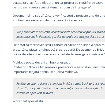
tratatului și, astfel, a elaborat unicul proiect de Hotărîre de Guve
pentru semnarea acestui Memorandum de Înțelegere”.
Documentul nu specifică care vor fi costurile proiectelor şi de un
vor lua banii necesari, dar precizează că acestea:
Vor fi stipulate în proiectul Acordului între Guvernul Republicii Mold
interconexiune în domeniul gazelor naturale și a energiei electrice,
De notat că recent Ministrul Economiei, Stephane Bride a spus c
electrică cu piaţa românească şi europeană. De asemenea Bride 
liniilor de interconexiune cu sistemul electroenergetic românesc 
Moldova poate deveni un hub energetic
Profesorul Nicolae Mogoreanu, preşedintele Asociaţiei Consumator
importantă majoră pentru Republica Moldova.
Realizarea celor trei linii de tensiune înaltă cu staţii back-to-back v
state UE, dar şi să rămânem interconectaţi cu sistemul energetic din 
curentului spre Vest şi invers,
a precizat specialistul.