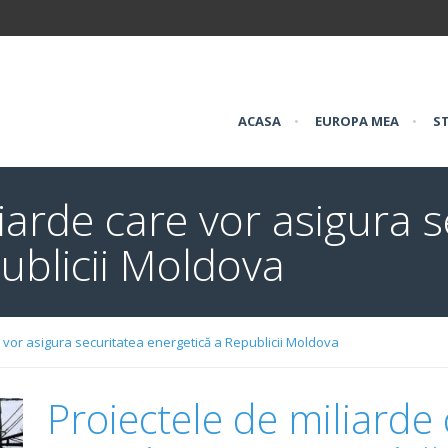
ACASA
•
EUROPA MEA
•
ST
iarde care vor asigura 
ublicii Moldova
e vor asigura securitatea energetică a Republicii Moldova
Proiectele de miliarde