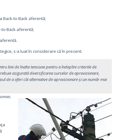
ia Back-to-Back aferentă;
k-to-Back aferentă;
 aferentă.
ategice, s-a luat în considerare că în prezent:
ru linii de înalta tensiune pentru a îndeplini criteriile de
r trebuie asigurată diversificarea surselor de aprovizionare,
pul de a oferi căi alternative de aprovizionare și un număr mai
omiei.
aţa
ă