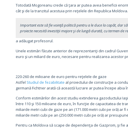
Totodată Mogoreanu crede că ţara ar putea avea beneficii enorme,
cât şi de la tranzitul acestuia prin reţelele din Republica Moldova.
Important este să fie voinţă politică pentru a le duce la capăt, dar să 
proiecte necesită investiţii majore şi de lungă durată, cu termen de 
a adăugat profesorul.
Unele estimări făcute anterior de reprezentanţi din cadrul Guver
euro şi un miliard de euro, necesare pentru realizarea acestor pr
220-260 de milioane de euro pentru reţelele de gaze
Astfel
Studiul de fezabilitate
al proiectului de construcţie a con
germană Fichtner arată că această lucrare ar putea începe abia în 2
Conform estimărilor din acest studiu extinderea gazoductului Iaş
între 110 şi 150 milioane de euro, în funcţie de capacitatea de tra
miliarde metri cubi de gaze pe an (171.000 metri cubi pe oră) ar fi
miliarde metri cubi pe an (250.000 metri cubi pe oră) ar presupune
Pentru ca Moldova să scape de dependenţa de Gazprom, şi fie as