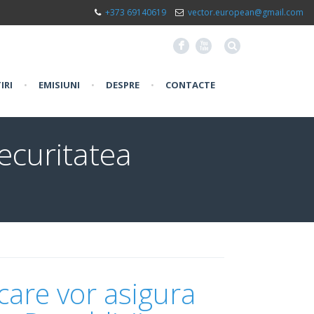
+373 69140619
vector.european@gmail.com
F
X
IRI
•
EMISIUNI
•
DESPRE
•
CONTACTE
securitatea
 care vor asigura