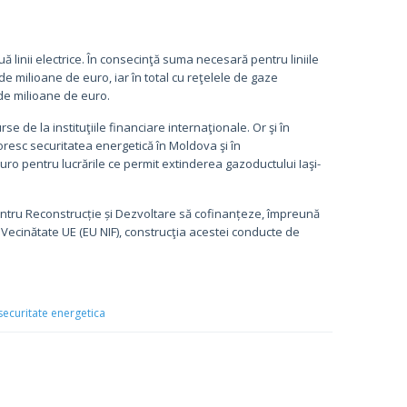
ă linii electrice. În consecinţă suma necesară pentru liniile
 de milioane de euro, iar în total cu reţelele de gaze
de milioane de euro.
e de la instituţiile financiare internaţionale. Or şi în
resc securitatea energetică în Moldova şi în
ro pentru lucrările ce permit extinderea gazoductului Iaşi-
pentru Reconstrucție și Dezvoltare să cofinanțeze, împreună
u Vecinătate UE (EU NIF), construcţia acestei conducte de
securitate energetica