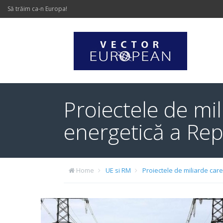
Să trăim ca-n Europa!
Proiectele de mil
energetică a Rep
Home
UE si RM
Proiectele de miliarde car