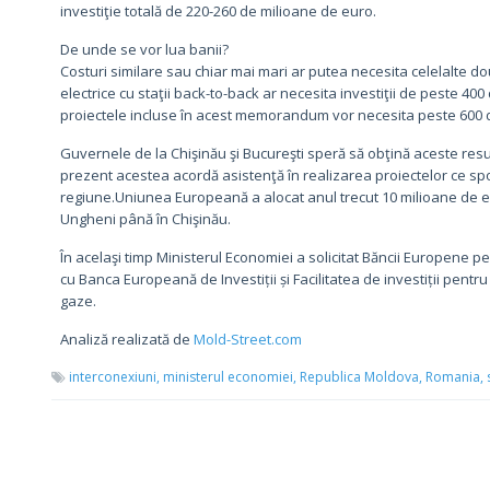
investiţie totală de 220-260 de milioane de euro.
De unde se vor lua banii?
Costuri similare sau chiar mai mari ar putea necesita celelalte dou
electrice cu staţii back-to-back ar necesita investiţii de peste 400
proiectele incluse în acest memorandum vor necesita peste 600 
Guvernele de la Chişinău şi Bucureşti speră să obţină aceste resurs
prezent acestea acordă asistenţă în realizarea proiectelor ce spo
regiune.Uniunea Europeană a alocat anul trecut 10 milioane de eu
Ungheni până în Chişinău.
În acelaşi timp Ministerul Economiei a solicitat Băncii Europene 
cu Banca Europeană de Investiții și Facilitatea de investiții pentr
gaze.
Analiză realizată de
Mold-Street.com
interconexiuni,
ministerul economiei,
Republica Moldova,
Romania,