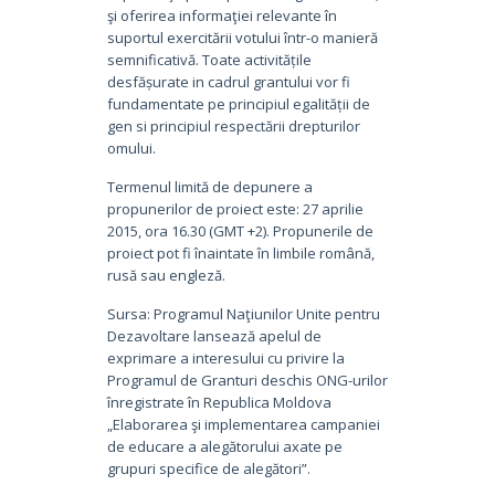
şi oferirea informaţiei relevante în
suportul exercitării votului într-o manieră
semnificativă. Toate activitățile
desfășurate in cadrul grantului vor fi
fundamentate pe principiul egalității de
gen si principiul respectării drepturilor
omului.
Termenul limită de depunere a
propunerilor de proiect este: 27 aprilie
2015, ora 16.30 (GMT +2). Propunerile de
proiect pot fi înaintate în limbile română,
rusă sau engleză.
Sursa: Programul Naţiunilor Unite pentru
Dezavoltare lansează apelul de
exprimare a interesului cu privire la
Programul de Granturi deschis ONG-urilor
înregistrate în Republica Moldova
„Elaborarea şi implementarea campaniei
de educare a alegătorului axate pe
grupuri specifice de alegători”.