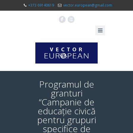
+373 69140619
vector.european@gmail.com
F
X
Programul de
granturi
“Campanie de
educație civică
pentru grupuri
specifice de