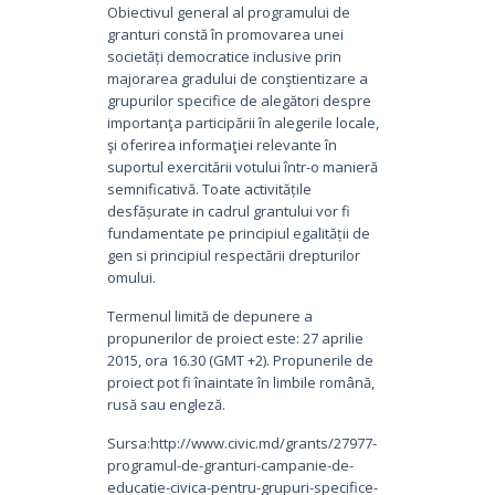
Obiectivul general al programului de
granturi constă în promovarea unei
societăți democratice inclusive prin
majorarea gradului de conştientizare a
grupurilor specifice de alegători despre
importanţa participării în alegerile locale,
şi oferirea informaţiei relevante în
suportul exercitării votului într-o manieră
semnificativă. Toate activitățile
desfășurate in cadrul grantului vor fi
fundamentate pe principiul egalității de
gen si principiul respectării drepturilor
omului.
Termenul limită de depunere a
propunerilor de proiect este: 27 aprilie
2015, ora 16.30 (GMT +2). Propunerile de
proiect pot fi înaintate în limbile română,
rusă sau engleză.
Sursa:http://www.civic.md/grants/27977-
programul-de-granturi-campanie-de-
educatie-civica-pentru-grupuri-specifice-