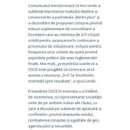
Comunicatul menționează că Ann Linde a
subliniat importanța realizării depline și
consecvente a pachetului „Berlin-plus” și
a dezvoltării de propuneri comune privind
măsuri suplimentare de consolidare a
încrederii care au menirea de a fi o bază
solidă pentru avansarea în continuare a
procesului de soluționare, inclusiv pentru
începerea unui schimb de opinii privind
aspectele politice ale unei reglementări
finale. Mai mult, „președinția suedeză a
OSCE este pregătită să convoace anul
acesta o reuniune „5+2” la Stockholm,
orientată spre rezultate”, a spus Linde.
Președinta OSCE în exercițiu s-a întâlnit,
de asemenea, cu reprezentanții societății
civile de pe ambele maluri ale râului, cu
care a discutat pe subiecte de aplanare a
conflictelor, privind drepturile omului,
combaterea corupției și egalitate de gen,
agenda păcii și securității.