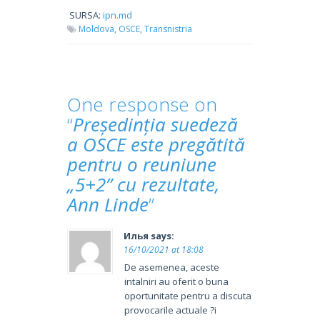
SURSA:
ipn.md
Moldova,
OSCE,
Transnistria
One response on
“
Președinția suedeză
a OSCE este pregătită
pentru o reuniune
„5+2” cu rezultate,
Ann Linde
”
Илья
says:
16/10/2021 at 18:08
De asemenea, aceste
intalniri au oferit o buna
oportunitate pentru a discuta
provocarile actuale ?i