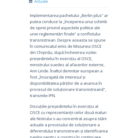
Actuale
Implementarea pachetului „Berlin-plus” ar
putea conduce la „începerea unui schimb
de opinii privind aspectele politice ale
unei reglementări finale” a conflictului
transnistrean. Despre aceasta se spune
în comunicatul emis de Misiunea OSCE
din Chișinău, după încheierea vizitei
președintelui în exercițiu al OSCE,
ministrului suedez al afacerilor externe,
Ann Linde. Înaltul demnitar european a
fost „încurajată de interesul și
disponibilitatea părților de a avansa în
procesul de soluționare transnistreană”,
transmite IPN.
Discuțiile președintelui în exercițiu al
OSCE cu reprezentanții celor două maluri
ale Nistrului s-au concentrat asupra stării
actuale a procesului de soluționare a
diferendului transnistrean și identificarea
pașilor pentru a construi în continuare