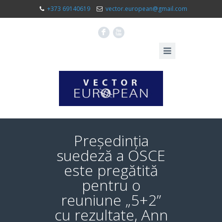
+373 69140619
vector.european@gmail.com
F
X
Președinția
suedeză a OSCE
este pregătită
pentru o
reuniune „5+2”
cu rezultate, Ann