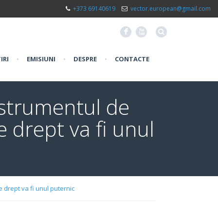
+373 69140619
vector.european@gmail.com
F
X
IRI
•
EMISIUNI
•
DESPRE
•
CONTACTE
nstrumentul de
 drept va fi unul
 drept va fi unul puternic