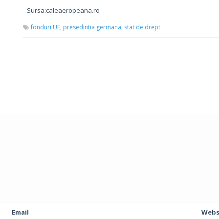
Sursa:caleaeropeana.ro
fonduri UE,
presedintia germana,
stat de drept
Email
Webs