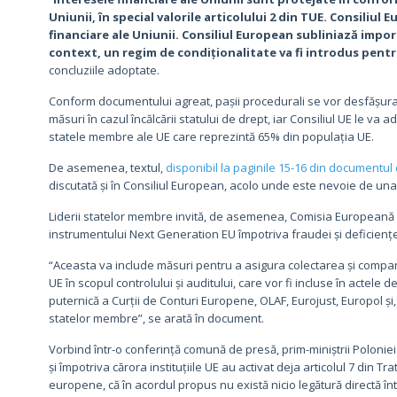
Uniunii, în special valorile articolului 2 din TUE. Consiliu
financiare ale Uniunii. Consiliul European subliniază impor
context, un regim de condiționalitate va fi introdus pent
concluziile adoptate.
Conform documentului agreat, pașii procedurali se vor desfăș
măsuri în cazul încălcării statului de drept, iar Consiliul UE le va
statele membre ale UE care reprezintă 65% din populația UE.
De asemenea, textul,
disponibil la paginile 15-16 din documentul 
discutată și în Consiliul European, acolo unde este nevoie de un
Liderii statelor membre invită, de asemenea, Comisia Europeană s
instrumentului Next Generation EU împotriva fraudei și deficiențe
“Aceasta va include măsuri pentru a asigura colectarea și comparabil
UE în scopul controlului și auditului, care vor fi incluse în actel
puternică a Curții de Conturi Europene, OLAF, Eurojust, Europol și
statelor membre”, se arată în document.
Vorbind într-o conferință comună de presă, prim-miniștrii Poloniei 
și împotriva cărora instituțiile UE au activat deja articolul 7 din Tra
europene, că în acordul propus nu există nicio legătură directă într