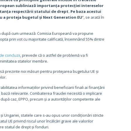
l European subliniază importanța protecției intereselor
tanța respectării statului de drept. Pe baza acestui
ru a proteja bugetul și Next Generation EU
“, se arată în
ura după cum urmează: Comisia Europeană va propune
 adopta prin vot cu majoritate calificată, însemnând 55% dintre
de concluzii
, prevede că o astfel de problemă va fi
animitatea statelor membre.
ă prezinte noi măsuri pentru protejarea bugetului UE și
lor.
itatea informațiilor privind beneficiarii finali ai finanțării
e de bază relevante. Combaterea fraudei necesită o implicare
, după caz, EPPO, precum și a autorităților competente ale
și Ungariei, statele care s-au opus unor condiționări stricte
tatul UE privind riscul unor încălcări grave ale valorilor
e statul de drept și fonduri.