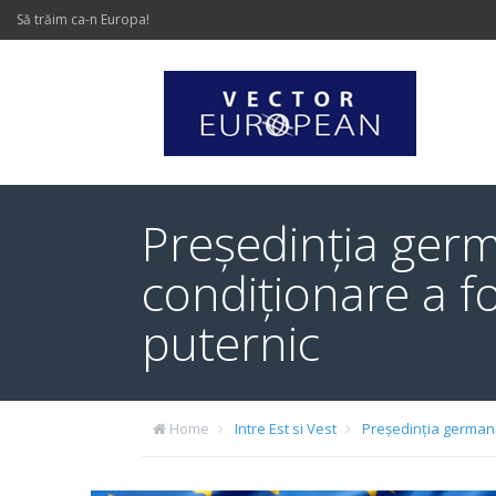
Să trăim ca-n Europa!
Președinția germ
condiționare a fo
puternic
Home
Intre Est si Vest
Președinția germană 