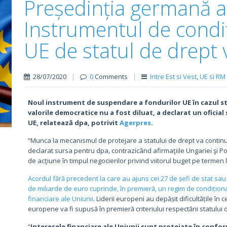
Președinția germană a 
Instrumentul de condi
UE de statul de drept v
28/07/2020
|
0
Comments
|
Intre Est si Vest
,
UE si RM
Noul instrument de suspendare a fondurilor UE în cazul st
valorile democratice nu a fost diluat, a declarat un oficial
UE, relatează dpa, potrivit
Agerpres
.
“Munca la mecanismul de protejare a statului de drept va continu
declarat sursa pentru dpa, contrazicând afirmaţiile Ungariei şi Pol
de acţiune în timpul negocierilor privind viitorul buget pe termen 
Acordul fără precedent la care au ajuns cei 27 de șefi de stat s
de miliarde de euro cuprinde, în premieră, un regim de condiționali
financiare ale Uniunii
. Liderii europeni au depășit dificultățile în 
europene va fi supusă în premieră criteriului respectării statului 
“
Interesele financiare ale Uniunii sunt protejate în conform