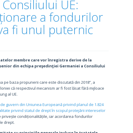
Consiliului UE:
ționare a fondurilor
a fi unul puternic
atelor membre care vor înregistra derive de la
 senior din echipa preşedinţiei Germaniei a Consiliului
a pe baza propunerii care este discutată din 2018”, a
oniei că respectivul mecanism ar fi fost lăsat fără mijloace
lung al UE.
au de guvern din Uniunea Europeană privind planul de 1.824
tate privind statul de drept în scopul protejării intereselor
ce privește condiționalitățile, iar acordarea fondurilor
de drept.
itate cu principiile generale incluse în tratatele