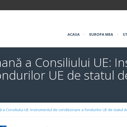
ACASA
•
EUROPA MEA
•
ST
ană a Consiliului UE: I
ndurilor UE de statul de
a Consiliului UE: Instrumentul de condiționare a fondurilor UE de statul de