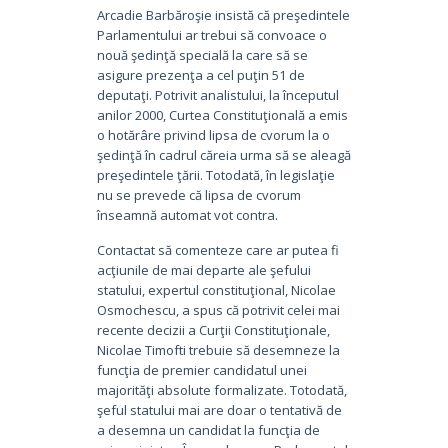
Arcadie Barbăroşie insistă că preşedintele
Parlamentului ar trebui să convoace o
nouă şedinţă specială la care să se
asigure prezenţa a cel puţin 51 de
deputaţi. Potrivit analistului, la începutul
anilor 2000, Curtea Constituţională a emis
o hotărâre privind lipsa de cvorum la o
şedinţă în cadrul căreia urma să se aleagă
preşedintele ţării. Totodată, în legislaţie
nu se prevede că lipsa de cvorum
înseamnă automat vot contra.
Contactat să comenteze care ar putea fi
acţiunile de mai departe ale şefului
statului, expertul constituţional, Nicolae
Osmochescu, a spus că potrivit celei mai
recente decizii a Curţii Constituţionale,
Nicolae Timofti trebuie să desemneze la
funcţia de premier candidatul unei
majorităţi absolute formalizate. Totodată,
şeful statului mai are doar o tentativă de
a desemna un candidat la funcţia de