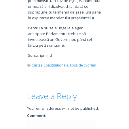
prim-ministru. În caz de eşec, Parlamentul
urmează a fi dizolvat chiar dacă se
suprapune cu termenul de şase luni până
la expirarea mandatului preşedintelui.
Pentru a nu se ajunge la alegeri
anticipate Parlamentul trebuie să
învestească un Guvern nou până cel
târziu pe 29 ianuarie.
Sursa: ipn.md
Curțea Constituționala,
lipsă de cvorum
Leave a Reply
Your email address will not be published.
Comment