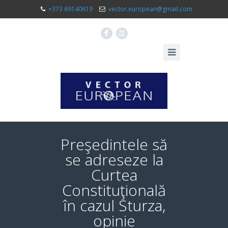
+373 69140619
vector.european@gmail.com
F
X
Preşedintele să
se adreseze la
Curtea
Constituţională
în cazul Sturza,
opinie