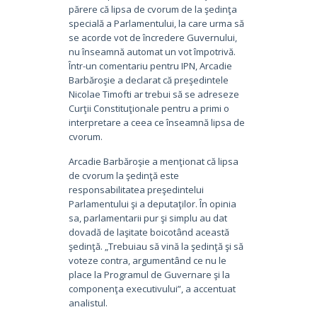
părere că lipsa de cvorum de la şedinţa
specială a Parlamentului, la care urma să
se acorde vot de încredere Guvernului,
nu înseamnă automat un vot împotrivă.
Într-un comentariu pentru IPN, Arcadie
Barbăroşie a declarat că preşedintele
Nicolae Timofti ar trebui să se adreseze
Curţii Constituţionale pentru a primi o
interpretare a ceea ce înseamnă lipsa de
cvorum.
Arcadie Barbăroşie a menţionat că lipsa
de cvorum la şedinţă este
responsabilitatea preşedintelui
Parlamentului şi a deputaţilor. În opinia
sa, parlamentarii pur şi simplu au dat
dovadă de laşitate boicotând această
şedinţă. „Trebuiau să vină la şedinţă şi să
voteze contra, argumentând ce nu le
place la Programul de Guvernare şi la
componenţa executivului”, a accentuat
analistul.