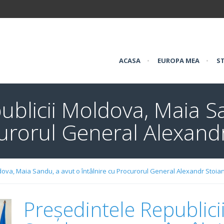
ACASA
•
EUROPA MEA
•
ST
ublicii Moldova, Maia S
curorul General Alexand
dova, Maia Sandu, a avut o întâlnire cu Procurorul General Alexandr Stoia
Președintele Republici