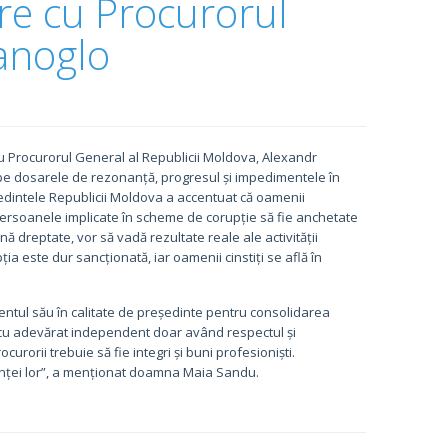
ire cu Procurorul
anoglo
cu Procurorul General al Republicii Moldova, Alexandr
r pe dosarele de rezonanță, progresul și impedimentele în
edintele Republicii Moldova a accentuat că oamenii
 persoanele implicate în scheme de corupție să fie anchetate
ună dreptate, vor să vadă rezultate reale ale activității
pția este dur sancționată, iar oamenii cinstiți se află în
ntul său în calitate de președinte pentru consolidarea
a cu adevărat independent doar având respectul și
curorii trebuie să fie integri și buni profesioniști.
denței lor”, a menționat doamna Maia Sandu.