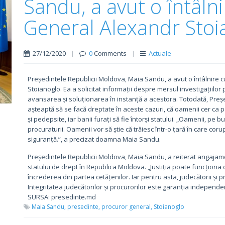
Sandu, a avut o întâln
General Alexandr Stoi
27/12/2020
|
0
Comments
|
Actuale
Președintele Republicii Moldova, Maia Sandu, a avut o întâlnire 
Stoianoglo. Ea a solicitat informații despre mersul investigațiilo
avansarea și soluționarea în instanță a acestora. Totodată, Preș
așteaptă să se facă dreptate în aceste cazuri, că oamenii cer ca
și pedepsite, iar banii furați să fie întorși statului. „Oamenii, pe b
procuraturii. Oamenii vor să știe că trăiesc într-o țară în care coru
siguranță.”, a precizat doamna Maia Sandu.
Președintele Republicii Moldova, Maia Sandu, a reiterat angajame
statului de drept în Republica Moldova. „Justiția poate funcțion
încrederea din partea cetățenilor. Iar pentru asta, judecătorii și pro
Integritatea judecătorilor și procurorilor este garanția indepen
SURSA: presedinte.md
Maia Sandu,
presedinte,
procuror general,
Stoianoglo