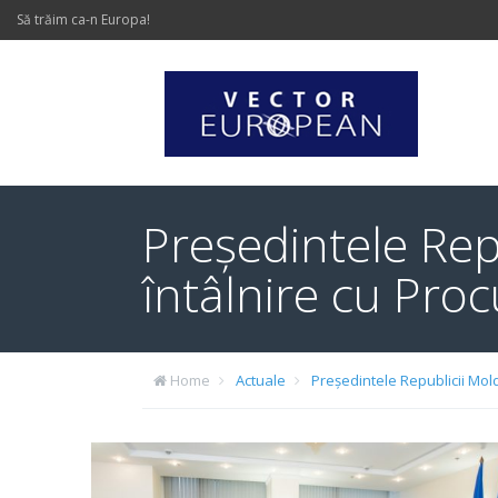
Să trăim ca-n Europa!
Președintele Rep
întâlnire cu Pro
Home
Actuale
Președintele Republicii Mol