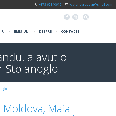
+373 69140619
vector.european@gmail.com
F
X
IRI
•
EMISIUNI
•
DESPRE
•
CONTACTE
andu, a avut o
r Stoianoglo
noglo
i Moldova, Maia