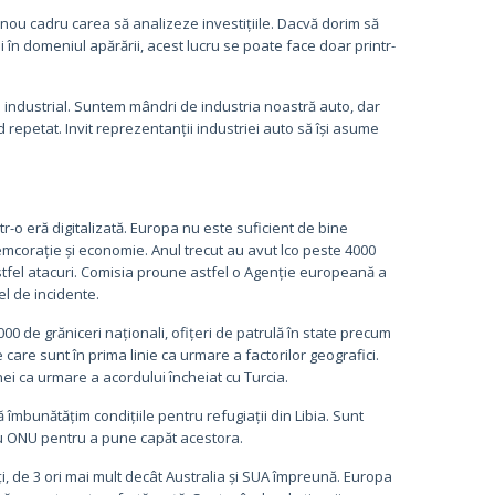
 nou cadru carea să analizeze investițiile. Dacvă dorim să
 în domeniul apărării, acest lucru se poate face doar printr-
l industrial. Suntem mândri de industria noastră auto, dar
d repetat. Invit reprezentanții industriei auto să își asume
r-o eră digitalizată. Europa nu este suficient de bine
demcorație și economie. Anul trecut au avut lco peste 4000
astfel atacuri. Comisia proune astfel o Agenție europeană a
el de incidente.
0 de grăniceri naționali, ofițeri de patrulă în state precum
care sunt în prima linie ca urmare a factorilor geografici.
ei ca urmare a acordului încheiat cu Turcia.
îmbunătățim condițiile pentru refugiații din Libia. Sunt
cu ONU pentru a pune capăt acestora.
, de 3 ori mai mult decât Australia și SUA împreună. Europa