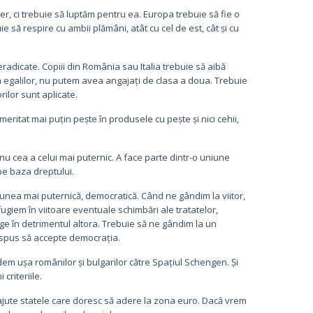
er, ci trebuie să luptăm pentru ea. Europa trebuie să fie o
e să respire cu ambii plămâni, atât cu cel de est, cât și cu
eradicate. Copiii din România sau Italia trebuie să aibă
a a egalilor, nu putem avea angajați de clasa a doua. Trebuie
ilor sunt aplicate.
ritat mai puțin pește în produsele cu pește și nici cehii,
nu cea a celui mai puternic. A face parte dintr-o uniune
pe baza dreptului.
unea mai puternică, democratică. Când ne gândim la viitor,
efugiem în viitoare eventuale schimbări ale tratatelor,
ige în detrimentul altora. Trebuie să ne gândim la un
ispus să accepte democrația.
dem ușa românilor și bulgarilor către Spațiul Schengen. Și
criteriile.
jute statele care doresc să adere la zona euro. Dacă vrem