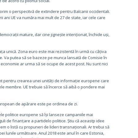
de acord cu pilonul social.
dorim o perspecitvă de extindere pentru Balcanii occidentali.
ii ani UE va număra mai mult de 27 de state, iar cele care
mocrații mature, dar cine jignește intenționat, închide uși,
iața unică. Zona euro este mai rezistentă în urmă cu câțiva
e. Va putea să se bazeze pe munca lansată de Comisie în
e economie ar urma să se ocupe de acest post. Nu sunt nici
unt pentru crearea unei unități de informație europene care
atele membre. UE trebuie să încerce să aibă o pondere mai
european de apărare este pe ordinea de zi.
ele politice europene să își lanseze campaniile mai
i de finanțare a partidelo politice. Știu că aceastp idee
m o listă cu propuneri de lideri transnaționali. Ar trebui să
ei lunile următoare. Anul 2018 este anul în care Estonia,