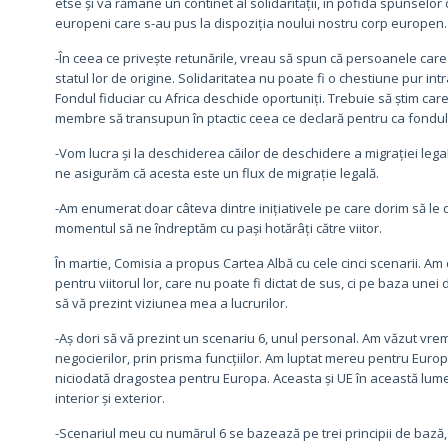
etse și va rămâne un continet al solidarității, în pofida spunselor
europeni care s-au pus la dispoziția noului nostru corp europen.
-În ceea ce privește retunările, vreau să spun că persoanele care
statul lor de origine. Solidaritatea nu poate fi o chestiune pur in
Fondul fiduciar cu Africa deschide oportuniți. Trebuie să știm care 
membre să transupun în ptactic ceea ce declară pentru ca fondul 
-Vom lucra și la deschiderea căilor de deschidere a migrației leg
ne asigurăm că acesta este un flux de migrație legală.
-Am enumerat doar câteva dintre inițiativele pe care dorim să le d
momentul să ne îndreptăm cu pași hotărâți către viitor.
În martie, Comisia a propus Cartea Albă cu cele cinci scenarii. Am
pentru viitorul lor, care nu poate fi dictat de sus, ci pe baza une
să vă prezint viziunea mea a lucrurilor.
-Aș dori să vă prezint un scenariu 6, unul personal. Am văzut vrem
negocierilor, prin prisma funcțiilor. Am luptat mereu pentru Europ
niciodată dragostea pentru Europa. Aceasta și UE în această lume 
interior și exterior.
-Scenariul meu cu numărul 6 se bazează pe trei principii de bază, ș