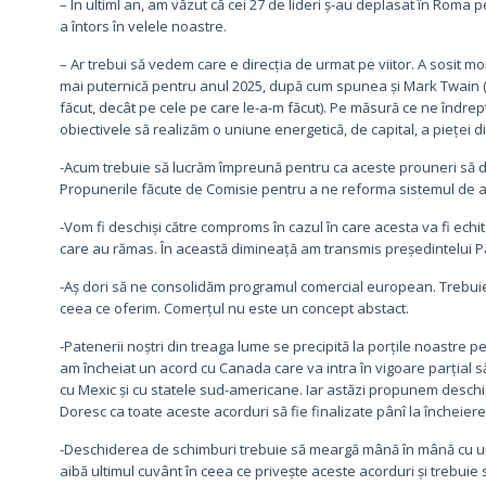
– În ultiml an, am văzut că cei 27 de lideri ș-au deplasat în Roma 
a întors în velele noastre.
– Ar trebui să vedem care e direcția de urmat pe viitor. A sosit 
mai puternică pentru anul 2025, după cum spunea și Mark Twain (
făcut, decât pe cele pe care le-a-m făcut). Pe măsură ce ne îndrept
obiectivele să realizăm o uniune energetică, de capital, a pieței di
-Acum trebuie să lucrăm împreună pentru ca aceste prouneri să dev
Propunerile făcute de Comisie pentru a ne reforma sistemul de azi
-Vom fi deschiși către comproms în cazul în care acesta va fi echi
care au rămas. În această dimineață am transmis președintelui Pa
-Aș dori să ne consolidăm programul comercial european. Trebuie s
ceea ce oferim. Comerțul nu este un concept abstact.
-Patenerii noștri din treaga lume se precipită la porțile noastre 
am încheiat un acord cu Canada care va intra în vigoare parțial 
cu Mexic și cu statele sud-americane. Iar astăzi propunem deschi
Doresc ca toate aceste acorduri să fie finalizate pânî la încheie
-Deschiderea de schimburi trebuie să meargă mână în mână cu un
aibă ultimul cuvânt în ceea ce privește aceste acorduri și trebuie 