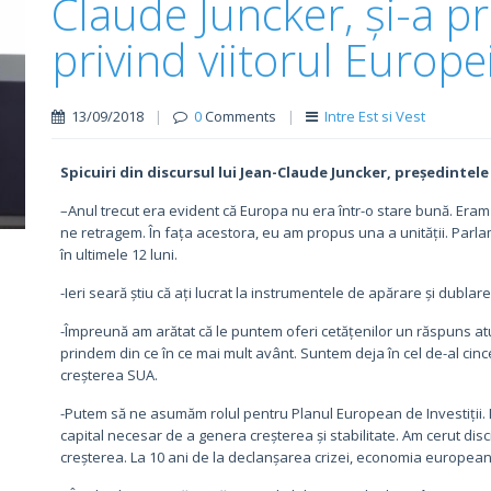
Claude Juncker, și-a p
privind viitorul Europe
13/09/2018
|
0
Comments
|
Intre Est si Vest
Spicuiri din discursul lui Jean-Claude Juncker, președinte
–Anul trecut era evident că Europa nu era într-o stare bună. Eram 
ne retragem. În fața acestora, eu am propus una a unității. Par
în ultimele 12 luni.
-Ieri seară știu că ați lucrat la instrumentele de apărare și dublare 
-Împreună am arătat că le puntem oferi cetățenilor un răspuns at
prindem din ce în ce mai mult avânt. Suntem deja în cel de-al cin
creșterea SUA.
-Putem să ne asumăm rolul pentru Planul European de Investiții.
capital necesar de a genera creșterea și stabilitate. Am cerut dis
creșterea. La 10 ani de la declanșarea crizei, economia europeană