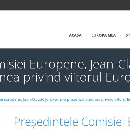
ACASA
•
EUROPA MEA
•
ST
isiei Europene, Jean-Cla
nea privind viitorul Eur
i Europene, Jean-Claude Juncker, și-a prezentat viziunea privind viitorul 
Președintele Comisiei