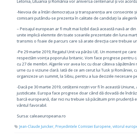
Letonia, Lituania și România vor aniversa centenarul și voi acord
-Nevoia de a întări democrațua și transparenția are consecinte ș
comisarii putându-se prezenta în calitate de candidați la alegeri
– Peisajul european ar fi mult mai lizibil dacă această navă ar di
unite implică elemnte din toate sceariile prezentate din luna mar
transmis o foaie de parcurs care să arate direcția care trebuie u
-Pe 29 martie 2019, Regatul Unit va părăsi UE. Un moment pe care
respectăm voința poporului britanic. Vom face progrese pentru că 
cu 27 de membri. Algerile vor avea loc cu doar câteva săpătmâni m
urne cu o viziune clară. Iată de ce am cerut lui Tusk și României, c
organizeze un summit, la Sibiu, pentru a lua deciziile necesare p
-Dacă pe 30 martie 2019, cetățenii noștri vor fi în această Uniune, 
justidicate. Europa face progrese doar când dă dovadă de îndrăz
barcă europeană, dar nici nu trebuie să păcătuim prin prudență exc
vântul favorabil.
Sursa: caleaeuropeana.ro
Jean-Claude Juncker,
Președintele Comisiei Europene,
viitorul europ