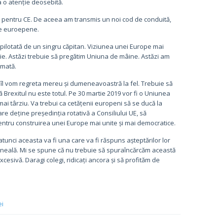
a o atenție deosebită.
i pentru CE. De aceea am transmis un noi cod de conduită,
le euroepene.
n pilotată de un singru căpitan. Viziunea unei Europe mai
tie. Astăzi trebuie să pregătim Uniuna de mâine. Astăzi am
rmată.
 îl vom regreta mereu și dumeneavoastră la fel. Trebuie să
Brexitul nu este totul. Pe 30 martie 2019 vor fi o Uniunea
ai târziu. Va trebui ca cetățenii europeni să se ducă la
are deține președinția rotativă a Consiliului UE, să
entru construirea unei Europe mai unite și mai democratice.
atunci aceasta va fi una care va fi răspuns așteptărilor lor
neală. Mi se spune că nu trebuie să spuraîncărcăm această
esivă. Daragi colegi, ridicați ancora și să profităm de
ei