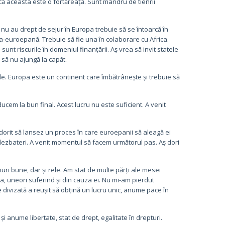
 că aceasta este o fortăreață. Sunt mândru de tienrii
 nu au drept de sejur în Europa trebuie să se întoarcă în
tra-euroepană. Trebuie să fie una în colaborare cu Africa.
sunt riscurile în domeniul finanțării. Aș vrea să invit statele
să nu ajungă la capăt.
ale. Europa este un continent care îmbătrânește și trebuie să
ucem la bun final. Acest lucru nu este suficient. A venit
 dorit să lansez un proces în care euroepanii să aleagă ei
i dezbateri. A venit momentul să facem următorul pas. Aș dori
uri bune, dar și rele. Am stat de multe părți ale mesei
a, uneori suferind și din cauza ei. Nu mi-am pierdut
divizată a reușit să obțină un lucru unic, anume pace în
i anume libertate, stat de drept, egalitate în drepturi.