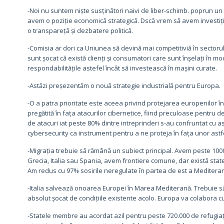
-Noi nu suntem niște susținători naivi de liber-schimb. poprun un
avem o poziție economică strategică. Dscă vrem să avem investiții
o transpareță și dezbatere politică.
-Comisia ar dori ca Uniunea să devină mai competitiviă în sectoru
sunt șocat că există clienți și consumatori care sunt înșelați în mo
respondabilitățile astefel încât să investească în mașini curate.
-Astăzi preșezentăm o nouă strategie industrială pentru Europa.
-O a patra prioritate este aceea privind protejarea europenilor înt
pregătită în fața atacurilor cibernetice, fiind preculoase pentru 
de atacuri iat peste 80% dintre intreprinderi s-au confruntat cu 
cybersecurity ca instrument pentru a ne proteja în fața unor astf
-Migrația trebuie să rămână un subiect principal. Avem peste 10000
Grecia, Italia sau Spania, avem frontiere comune, dar există state 
Am redus cu 97% sosirile neregulate în partea de est a Mediteran
-Italia salvează onoarea Europei în Marea Mediterană. Trebuie să 
absolut șocat de condițiile existente acolo. Europa va colabora 
-Statele membre au acordat azil pentru peste 720.000 de refugiați