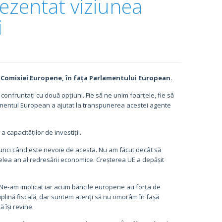
rezentat viziunea
i
le Comisiei Europene, în fața Parlamentului European.
confruntați cu două opțiuni. Fie să ne unim foarțele, fie să
lamentul European a ajutat la transpunerea acestei agente
a capacităților de investiții.
unci când este nevoie de acesta. Nu am făcut decât să
celea an al redresării economice. Creșterea UE a depășit
 Ne-am implicat iar acum băncile europene au forța de
ciplină fiscală, dar suntem atenți să nu omorâm în fașă
 își revine.