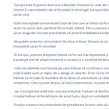
-Europa este în primul rând una a libertății. Aceasta nu cade din c
Uniune în care membrii săi să fie tratați în mod egal. Europa trebui
cel de vest.
-Este inacceptabil să mai moară copii de boli care ar trebui să fie 
acces la vaccin anti-rujeolă la fel ca toate statele. Într-o uniune
să ne asigurăm că toate prevederile UE privind mobilitatea lucrător
-Nu putem avea nici consumatori de clasa a doua. Slovacii nu au me
mai puțină cacao în ciocolată.
-În Europa, puterea dreptului trebuie să fie cea mai importantă și 
bazată pe stat de drept înseamnă a accepta și o sentință intrată 
-Cele trei elemnte sunt bazele pe care trebuie să construim o Uni
noile tratate sunt un mijloc de a atinge un obiectiv. În loc să ne r
trebuie să ne luăm la revedere de la ideea că unii trebuie să câșt
compromis. Cine nu este dispus să facă compromisuri, nu este d
–Iar o Europă mai unită este una mai incluzivă. Trebuie să deschi
Croația trebuie să beneficieze de acest lucru, după ce va îndeplini 
-Propun crearea unui instrument de preaderare la euro care să a