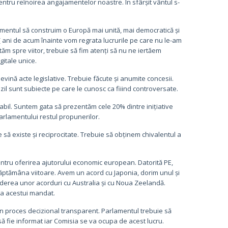
pentru reînoirea angajamentelor noastre. În sfârșit vântul s-
momentul să construim o Europă mai unită, mai democratică și
 ani de acum înainte vom regrata lucrurile pe care nu le-am
ăm spre viitor, trebuie să fim atenți să nu ne iertăem
gitale unice.
ină acte legislative. Trebuie făcute și anumite concesii.
l sunt subiecte pe care le cunosc ca fiiind controversate.
tabil. Suntem gata să prezentăm cele 20% dintre inițiative
rlamentului restul propunerilor.
ă existe și reciprocitate. Trebuie să obținem chivalentul a
pentru oferirea ajutorului economic european. Datorită PE,
săptămâna viitoare. Avem un acord cu Japonia, dorim unul și
derea unor acorduri cu Australia și cu Noua Zeelandă.
rea acestui mandat.
 proces decizional transparent. Parlamentul trebuie să
să fie informat iar Comisia se va ocupa de acest lucru.