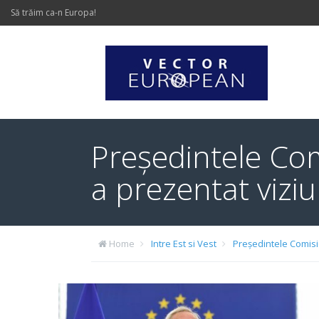
Să trăim ca-n Europa!
Președintele Com
a prezentat viziu
Home
Intre Est si Vest
Președintele Comisie