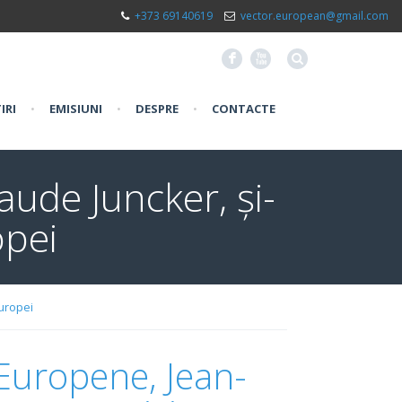
+373 69140619
vector.european@gmail.com
F
X
IRI
•
EMISIUNI
•
DESPRE
•
CONTACTE
ude Juncker, și-
opei
Europei
 Europene, Jean-