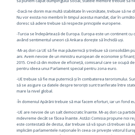
să punem capăt dumpingului social, statele membre trebuie să fie 
-Dacă ne dorim mai multă stabilitate în vecinătate, trebuie să ne 
Nu vor exista noi membrii în timpul acestui mandat, dar în următor
doresc să adere trebuie să respecte principiile europene.
-Turcia se îndepărtează de Europa. Europa este un continent cu de
având sentimentul uneori că Ankara dorește să închidă uși.
-Mi-aș dori ca UE să fie mai păuternică și trebuie să consolidăm p
ani. Avem nevoie de un ministru european de economie și finanț
2015. Cred că din motive de eficineță, comisarul care se ocupă d
pentru ideea unui Parlament special pentru zona euro.
-UE trebuie să fie mai puternică și în combaterea terorismului. S
să se asigure ca datele despre teroriști sunt tranferate între st
mare la nivel global.
-În domeniul Apărării trebuie să mai facem eforturi, iar un fond 
-UE are nevoie de un salt democratic înainte. Mi-aș dori ca partid
mdevreme decât se făcea înainte. Astăzi Comisia propune noi regul
este contestată de destui, dar trebuie să vă spun că trebuei să ave
implicăm parlamentele naționale în ceea ce privește viitorul Europ