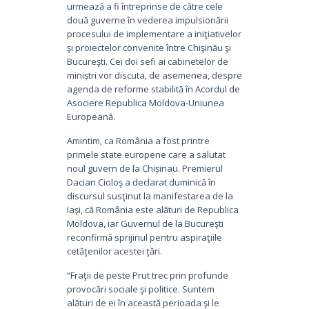
urmează a fi întreprinse de către cele
două guverne în vederea impulsionării
procesului de implementare a iniţiativelor
şi proiectelor convenite între Chişinău şi
Bucureşti. Cei doi sefi ai cabinetelor de
miniștri vor discuta, de asemenea, despre
agenda de reforme stabilită în Acordul de
Asociere Republica Moldova-Uniunea
Europeană.
Amintim, ca România a fost printre
primele state europene care a salutat
noul guvern de la Chișinau. Premierul
Dacian Cioloş a declarat duminică în
discursul susţinut la manifestarea de la
Iaşi, că România este alături de Republica
Moldova, iar Guvernul de la Bucureşti
reconfirmă sprijinul pentru aspiraţiile
cetăţenilor acestei ţări.
“Fraţii de peste Prut trec prin profunde
provocări sociale şi politice. Suntem
alături de ei în această perioada şi le