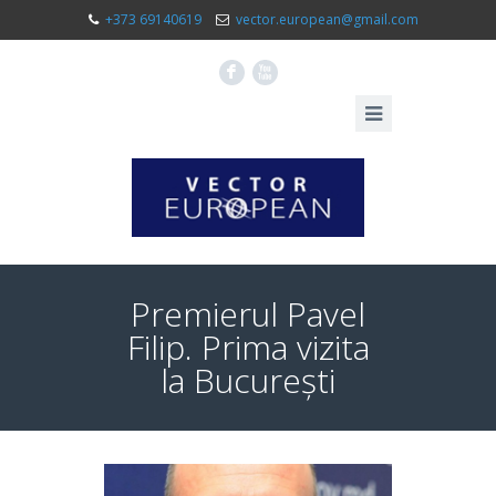
+373 69140619
vector.european@gmail.com
F
X
Premierul Pavel
Filip. Prima vizita
la București