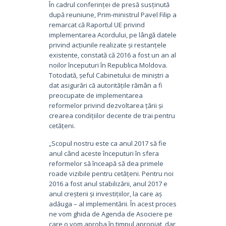
În cadrul conferinței de presă susținută
după reuniune, Prim-ministrul Pavel Filip a
remarcat că Raportul UE privind
implementarea Acordului, pe lângă datele
privind acțiunile realizate și restanțele
existente, constată că 2016 a fost un an al
noilor începuturi în Republica Moldova.
Totodată, șeful Cabinetului de miniștri a
dat asigurări că autoritățile rămân a fi
preocupate de implementarea
reformelor privind dezvoltarea țării și
crearea condițiilor decente de trai pentru
cetățeni.
„Scopul nostru este ca anul 2017 să fie
anul când aceste începuturi în sfera
reformelor să înceapă să dea primele
roade vizibile pentru cetățeni. Pentru noi
2016 a fost anul stabilizării, anul 2017 e
anul creșterii și investițiilor, la care aș
adăuga – al implementării. În acest proces
ne vom ghida de Agenda de Asociere pe
care o vom aproba în timpul apropiat, dar