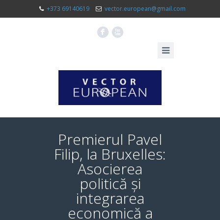
+373 69140619
vector.european@gmail.com
F
X
Premierul Pavel
Filip, la Bruxelles:
Asocierea
politică și
integrarea
economică a