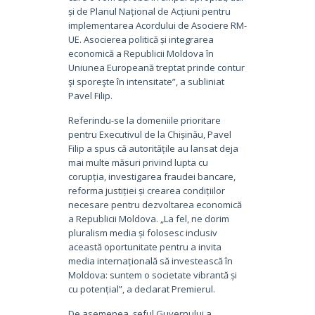
și de Planul Național de Acțiuni pentru
implementarea Acordului de Asociere RM-
UE. Asocierea politică și integrarea
economică a Republicii Moldova în
Uniunea Europeană treptat prinde contur
şi sporeşte în intensitate”, a subliniat
Pavel Filip.
Referindu-se la domeniile prioritare
pentru Executivul de la Chișinău, Pavel
Filip a spus că autoritățile au lansat deja
mai multe măsuri privind lupta cu
corupția, investigarea fraudei bancare,
reforma justiției și crearea condițiilor
necesare pentru dezvoltarea economică
a Republicii Moldova. „La fel, ne dorim
pluralism media și folosesc inclusiv
această oportunitate pentru a invita
media internațională să investească în
Moldova: suntem o societate vibrantă și
cu potențial”, a declarat Premierul.
De asemenea, șeful Guvernului a