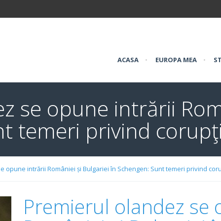
ACASA
•
EUROPA MEA
•
ST
z se opune intrării Româ
t temeri privind corupţ
 opune intrării României și Bulgariei în Schengen: Sunt temeri privind cor
Premierul olandez se o