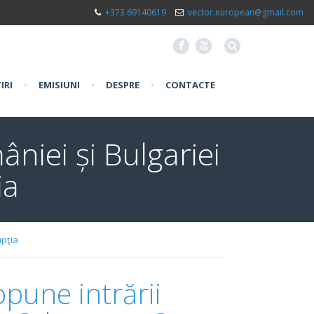
+373 69140619
vector.european@gmail.com
F
X
IRI
•
EMISIUNI
•
DESPRE
•
CONTACTE
niei și Bulgariei
ia
upţia
pune intrării