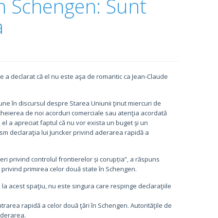
în Schengen: Sunt
a
 a declarat că el nu este aşa de romantic ca Jean-Claude
ne în discursul despre Starea Uniunii ţinut miercuri de
heierea de noi acorduri comerciale sau atenţia acordată
l a apreciat faptul că nu vor exista un buget şi un
asm declaraţia lui Juncker privind aderarea rapidă a
 privind controlul frontierelor și corupția”, a răspuns
 privind primirea celor două state în Schengen.
 la acest spaţiu, nu este singura care respinge declaraţiile
ntrarea rapidă a celor două ţări în Schengen. Autorităţile de
aderarea.