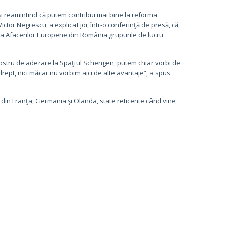
 reamintind că putem contribui mai bine la reforma
ictor Negrescu, a explicat joi, într-o conferinţă de presă, că,
e a Afacerilor Europene din România grupurile de lucru
ostru de aderare la Spaţiul Schengen, putem chiar vorbi de
drept, nici măcar nu vorbim aici de alte avantaje”, a spus
li din Franţa, Germania şi Olanda, state reticente când vine