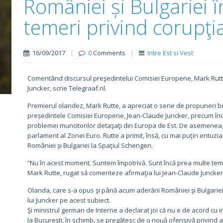
României și Bulgariei 
temeri privind corupţi
16/09/2017
|
0
Comments
|
Intre Est si Vest
Comentând discursul preşedintelui Comisiei Europene, Mark Rutte
Juncker, scrie Telegraaf.nl.
Premierul olandez, Mark Rutte, a apreciat o serie de propuneri bu
președintele Comisiei Europene, Jean-Claude Juncker, precum înc
problemei muncitorilor detaşaţi din Europa de Est. De asemenea, e
parlament al Zonei Euro. Rutte a primit, însă, cu mai puţin entuzi
României şi Bulgariei la Spaţiul Schengen.
“Nu în acest moment. Suntem împotrivă. Sunt încă prea multe temeri
Mark Rutte, rugat să comenteze afirmaţia lui Jean-Claude Juncker
Olanda, care s-a opus şi până acum aderării României şi Bulgariei
lui Juncker pe acest subiect.
Şi ministrul german de Interne a declarat joi că nu e de acord cu i
la Bucureşti, în schimb, se pregătesc de o nouă ofensivă privind 