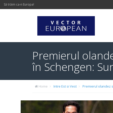
Să trăim ca-n Europa!
Premierul olande
în Schengen: Sun
Home
Intre Est si Vest
Premierul olandez se