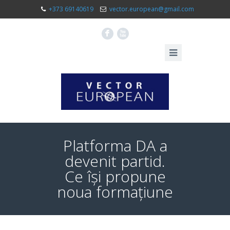
+373 69140619
vector.european@gmail.com
F
X
Platforma DA a
devenit partid.
Ce își propune
noua formațiune