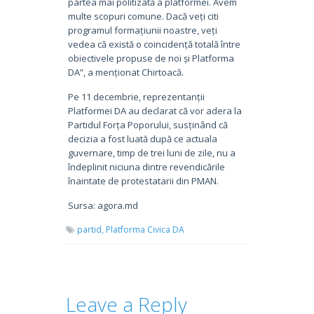
partea mai politizată a platformei. Avem
multe scopuri comune. Dacă veți citi
programul formațiunii noastre, veți
vedea că există o coincidență totală între
obiectivele propuse de noi și Platforma
DA”, a menționat Chirtoacă.
Pe 11 decembrie, reprezentanții
Platformei DA au declarat că vor adera la
Partidul Forța Poporului, susținând că
decizia a fost luată după ce actuala
guvernare, timp de trei luni de zile, nu a
îndeplinit niciuna dintre revendicările
înaintate de protestatarii din PMAN.
Sursa: agora.md
partid,
Platforma Civica DA
Leave a Reply