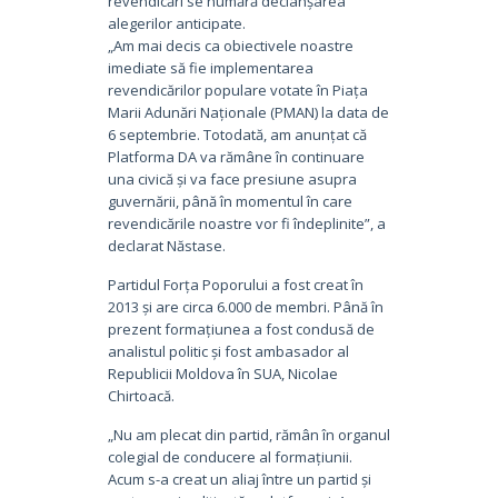
revendicări se numără declanșarea
alegerilor anticipate.
„Am mai decis ca obiectivele noastre
imediate să fie implementarea
revendicărilor populare votate în Piața
Marii Adunări Naționale (PMAN) la data de
6 septembrie. Totodată, am anunțat că
Platforma DA va rămâne în continuare
una civică și va face presiune asupra
guvernării, până în momentul în care
revendicările noastre vor fi îndeplinite”, a
declarat Năstase.
Partidul Forța Poporului a fost creat în
2013 și are circa 6.000 de membri. Până în
prezent formațiunea a fost condusă de
analistul politic și fost ambasador al
Republicii Moldova în SUA, Nicolae
Chirtoacă.
„Nu am plecat din partid, rămân în organul
colegial de conducere al formațiunii.
Acum s-a creat un aliaj între un partid și