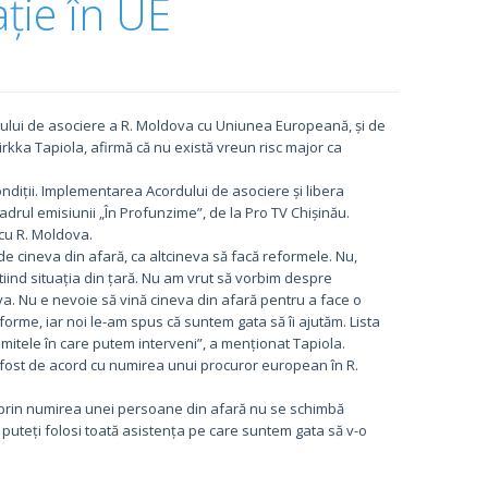
ație în UE
ului de asociere a R. Moldova cu Uniunea Europeană, și de
irkka Tapiola, afirmă că nu există vreun risc major ca
condiții. Implementarea Acordului de asociere și libera
adrul emisiunii „În Profunzime”, de la Pro TV Chișinău.
 cu R. Moldova.
 de cineva din afară, ca altcineva să facă reformele. Nu,
știind situația din țară. Nu am vrut să vorbim despre
a. Nu e nevoie să vină cineva din afară pentru a face o
eforme, iar noi le-am spus că suntem gata să îi ajutăm. Lista
imitele în care putem interveni”, a menționat Tapiola.
a fost de acord cu numirea unui procuror european în R.
 prin numirea unei persoane din afară nu se schimbă
i puteți folosi toată asistența pe care suntem gata să v-o