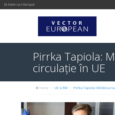
Să trăim ca-n Europa!
Pirrka Tapiola: M
circulație în UE
Home
UE si RM
Pirrka Tapiola: Moldova nu 