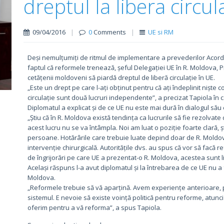
dreptul la libera circul
09/04/2016
|
0
Comments
|
UE si RM
Deși nemulțumiți de ritmul de implementare a prevederilor Acord
faptul că reformele trenează, șeful Delegației UE în R. Moldova, P
cetățenii moldoveni să piardă dreptul de liberă circulație în UE.
„Este un drept pe care l-ați obținut pentru că ați îndeplinit niște 
circulație sunt două lucruri independente”, a precizat Tapiola în c
Diplomatul a explicat și de ce UE nu este mai dură în dialogul său
„Știu că în R. Moldova există tendința ca lucrurile să fie rezolvate
acest lucru nu se va întâmpla. Noi am luat o poziție foarte clară, 
persoane. Hotărârile care trebuie luate depind doar de R. Moldov
intervenție chirurgicală. Autoritățile dvs. au spus că vor să facă r
de îngrijorări pe care UE a prezentat-o R. Moldova, acestea sunt l
Același răspuns l-a avut diplomatul și la întrebarea de ce UE nu 
Moldova.
„Reformele trebuie să vă aparțină. Avem experiențe anterioare,
sistemul. E nevoie să existe voință politică pentru reforme, atunc
oferim pentru a vă reforma”, a spus Tapiola.