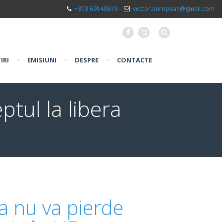
+373 69140619
vector.european@gmail.com
F
X
IRI
•
EMISIUNI
•
DESPRE
•
CONTACTE
ptul la libera
a nu va pierde