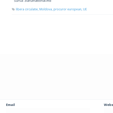
Sursa: ziarulnational.md
libera circulatie,
Moldova,
procuror european,
UE
Email
Webs