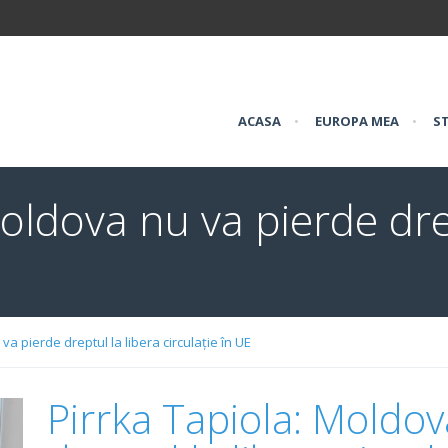
ACASA
•
EUROPA MEA
•
ST
oldova nu va pierde dre
va pierde dreptul la libera circulație în UE
Pirrka Tapiola: Moldov