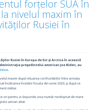
tul forțelor SUA în
 la nivelul maxim în
ităților Rusiei în
ăţilor Rusiei în Europa de Est şi Arctica în această
ministraţia preşedintelui american Joe Biden, au
litico
.
velul maxim după reluarea confruntărilor între armata
at încălcarea încetării focului din iunie 2020, şi după ce
ent militar.
 zece ori pentru a răspunde unui număr neobişnuit de mare
lui aerian aliat.