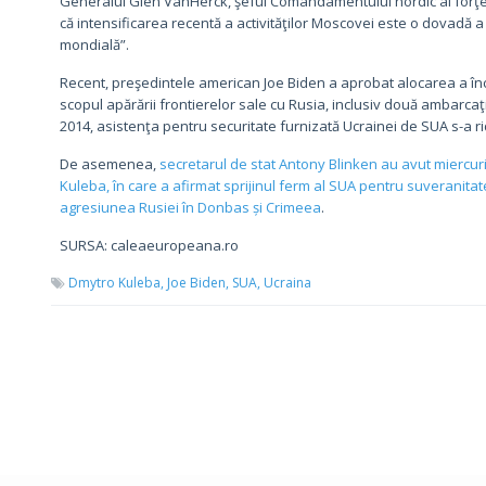
Generalul Glen VanHerck, şeful Comandamentului nordic al forţel
că intensificarea recentă a activităţilor Moscovei este o dovadă a
mondială”.
Recent, preşedintele american Joe Biden a aprobat alocarea a înc
scopul apărării frontierelor sale cu Rusia, inclusiv două ambarcaţi
2014, asistenţa pentru securitate furnizată Ucrainei de SUA s-a rid
De asemenea,
secretarul de stat Antony Blinken au avut miercur
Kuleba, în care a afirmat sprijinul ferm al SUA pentru suveranitatea
agresiunea Rusiei în Donbas și Crimeea
.
SURSA: caleaeuropeana.ro
Dmytro Kuleba,
Joe Biden,
SUA,
Ucraina