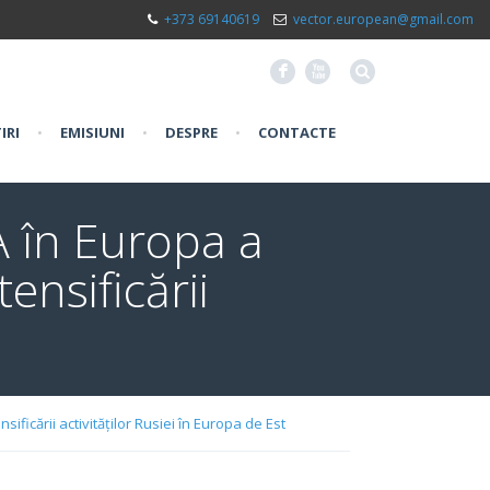
+373 69140619
vector.european@gmail.com
F
X
IRI
•
EMISIUNI
•
DESPRE
•
CONTACTE
 în Europa a
ensificării
ficării activităților Rusiei în Europa de Est