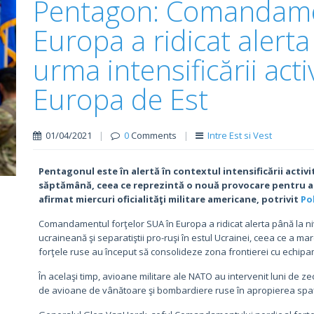
Pentagon: Comandamen
Europa a ridicat alerta
urma intensificării activ
Europa de Est
01/04/2021
|
0
Comments
|
Intre Est si Vest
Pentagonul este în alertă în contextul intensificării activit
săptămână, ceea ce reprezintă o nouă provocare pentru ad
afirmat miercuri oficialităţi militare americane, potrivit
Po
Comandamentul forţelor SUA în Europa a ridicat alerta până la ni
ucraineană şi separatiştii pro-ruşi în estul Ucrainei, ceea ce a marc
forţele ruse au început să consolideze zona frontierei cu echipam
În acelaşi timp, avioane militare ale NATO au intervenit luni de
de avioane de vânătoare şi bombardiere ruse în apropierea spaţiu