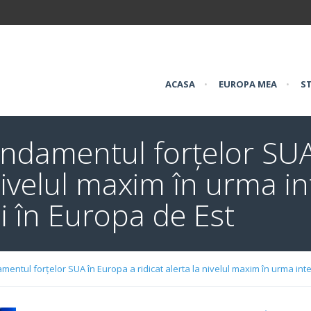
ACASA
•
EUROPA MEA
•
ST
damentul forțelor SUA
nivelul maxim în urma int
iei în Europa de Est
tul forțelor SUA în Europa a ridicat alerta la nivelul maxim în urma intensi