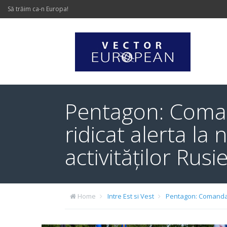
Să trăim ca-n Europa!
Pentagon: Coman
ridicat alerta la 
activităților Rus
Home
Intre Est si Vest
Pentagon: Comandamen