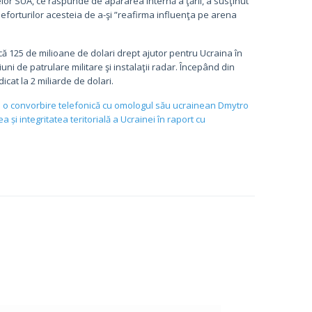
or SUA, ce răspunde de apărarea internă a ţării, a susţinut
 eforturilor acesteia de a-şi ”reafirma influenţa pe arena
ă 125 de milioane de dolari drept ajutor pentru Ucraina în
uni de patrulare militare şi instalaţii radar. Începând din
icat la 2 miliarde de dolari.
i o convorbire telefonică cu omologul său ucrainean Dmytro
 și integritatea teritorială a Ucrainei în raport cu