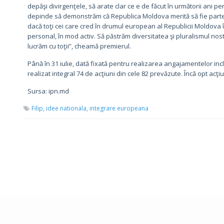
depăşi divirgenţele, să arate clar ce e de făcut în următorii ani p
depinde să demonstrăm că Republica Moldova merită să fie parte di
dacă toţi cei care cred în drumul european al Republicii Moldova îşi
personal, în mod activ. Să păstrăm diversitatea şi pluralismul no
lucrăm cu toţii”, cheamă premierul.
Până în 31 iulie, dată fixată pentru realizarea angajamentelor in
realizat integral 74 de acţiuni din cele 82 prevăzute. Încă opt acţi
Sursa: ipn.md
Filip,
idee nationala,
integrare europeana