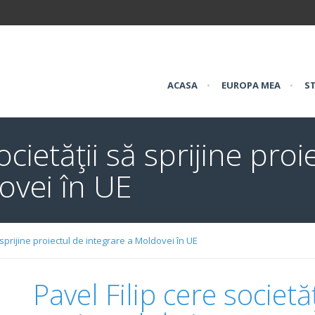
ACASA
•
EUROPA MEA
•
ST
ocietăţii să sprijine proi
ovei în UE
ă sprijine proiectul de integrare a Moldovei în UE
Pavel Filip cere societăţ