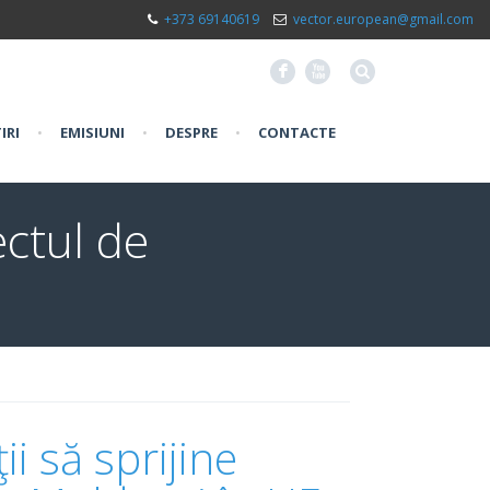
+373 69140619
vector.european@gmail.com
F
X
IRI
•
EMISIUNI
•
DESPRE
•
CONTACTE
ectul de
ii să sprijine