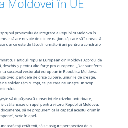
 a Moldovei în UE
 sprijinul proiectului de integrare a Republicii Moldova în
nească are nevoie de o idee naţională, care să îi unească
te clar ce este de făcut în următorii ani pentru a construi o
a semnat cu Partidul Popular European din Moldova Acordul de
, deschis şi pentru alte forţe pro-europene. „Dar sunt ferm
ranta succesul vectorului european în Republica Moldova.
ştii civici, partidele de orice culoare, uniunile de creaţie,
 să ne solidarizăm cu toţii, cei pe care ne uneşte un scop
mierului.
uşeşte să depăşească consecinţele crizelor anterioare,
vit să lanseze un apel pentru viitorul Republicii Moldova.
alte documente, să ne propunem ca la capătul acestui drum în
opene”, scrie în apel.
unească toţi cetăţenii, să se asigure perspectiva de a