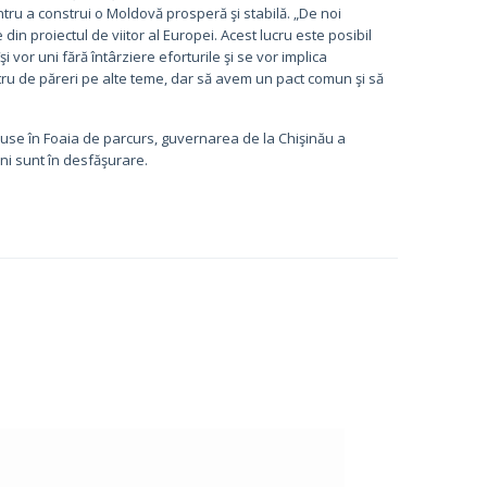
entru a construi o Moldovă prosperă şi stabilă. „De noi
n proiectul de viitor al Europei. Acest lucru este posibil
 vor uni fără întârziere eforturile şi se vor implica
stru de păreri pe alte teme, dar să avem un pact comun şi să
cluse în Foaia de parcurs, guvernarea de la Chişinău a
uni sunt în desfăşurare.