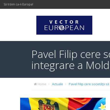
Să trăim ca-n Europa!
Pavel Filip cere s
integrare a Mold
Home
Actuale
Pavel Filip cere societăţii s