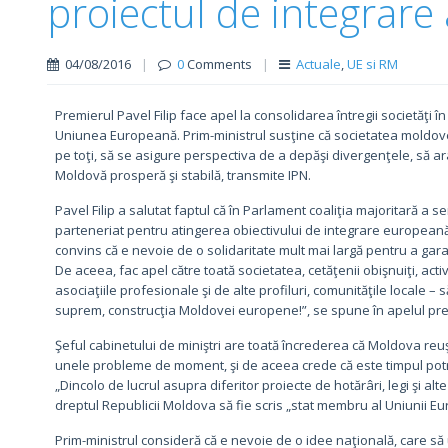
proiectul de integrare
04/08/2016
|
0
Comments
|
Actuale
,
UE si RM
Premierul Pavel Filip face apel la consolidarea întregii societăţi în
Uniunea Europeană. Prim-ministrul susţine că societatea moldove
pe toţi, să se asigure perspectiva de a depăşi divergenţele, să ara
Moldovă prosperă şi stabilă, transmite IPN.
Pavel Filip a salutat faptul că în Parlament coaliţia majoritară 
parteneriat pentru atingerea obiectivului de integrare europeană
convins că e nevoie de o solidaritate mult mai largă pentru a ga
De aceea, fac apel către toată societatea, cetăţenii obişnuiţi, activi
asociaţiile profesionale şi de alte profiluri, comunităţile locale –
suprem, construcţia Moldovei europene!”, se spune în apelul pre
Şeful cabinetului de miniştri are toată încrederea că Moldova re
unele probleme de moment, şi de aceea crede că este timpul potri
„Dincolo de lucrul asupra diferitor proiecte de hotărâri, legi şi 
dreptul Republicii Moldova să fie scris „stat membru al Uniunii Eur
Prim-ministrul consideră că e nevoie de o idee naţională, care să 