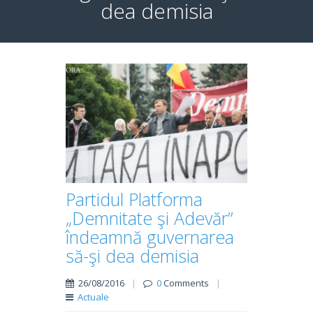
dea demisia
Partidul Platforma
„Demnitate şi Adevăr”
îndeamnă guvernarea
să-şi dea demisia
26/08/2016
|
0
Comments
|
Actuale