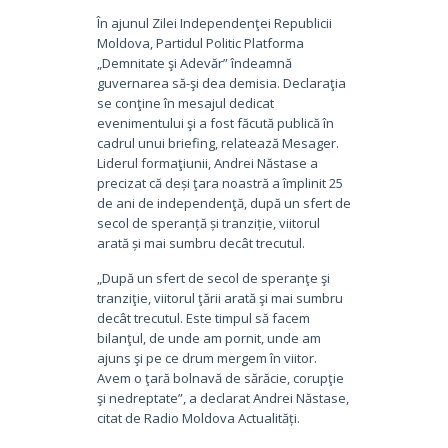
În ajunul Zilei Independenţei Republicii
Moldova, Partidul Politic Platforma
„Demnitate şi Adevăr” îndeamnă
guvernarea să-şi dea demisia. Declaraţia
se conţine în mesajul dedicat
evenimentului şi a fost făcută publică în
cadrul unui briefing, relatează Mesager.
Liderul formaţiunii, Andrei Năstase a
precizat că deși ţara noastră a împlinit 25
de ani de independenţă, după un sfert de
secol de speranță și tranziție, viitorul
arată și mai sumbru decât trecutul.
„După un sfert de secol de speranţe şi
tranziţie, viitorul ţării arată şi mai sumbru
decât trecutul. Este timpul să facem
bilanţul, de unde am pornit, unde am
ajuns şi pe ce drum mergem în viitor.
Avem o ţară bolnavă de sărăcie, corupţie
şi nedreptate”, a declarat Andrei Năstase,
citat de Radio Moldova Actualități.