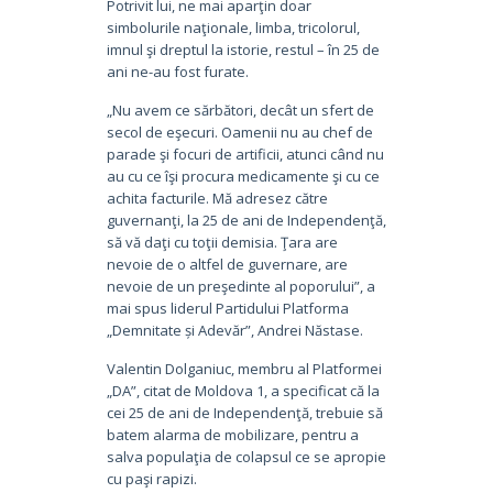
Potrivit lui, ne mai aparţin doar
simbolurile naţionale, limba, tricolorul,
imnul şi dreptul la istorie, restul – în 25 de
ani ne-au fost furate.
„Nu avem ce sărbători, decât un sfert de
secol de eşecuri. Oamenii nu au chef de
parade şi focuri de artificii, atunci când nu
au cu ce îşi procura medicamente şi cu ce
achita facturile. Mă adresez către
guvernanţi, la 25 de ani de Independenţă,
să vă daţi cu toţii demisia. Ţara are
nevoie de o altfel de guvernare, are
nevoie de un preşedinte al poporului”, a
mai spus liderul Partidului Platforma
„Demnitate și Adevăr”, Andrei Năstase.
Valentin Dolganiuc, membru al Platformei
„DA”, citat de Moldova 1, a specificat că la
cei 25 de ani de Independenţă, trebuie să
batem alarma de mobilizare, pentru a
salva populaţia de colapsul ce se apropie
cu paşi rapizi.