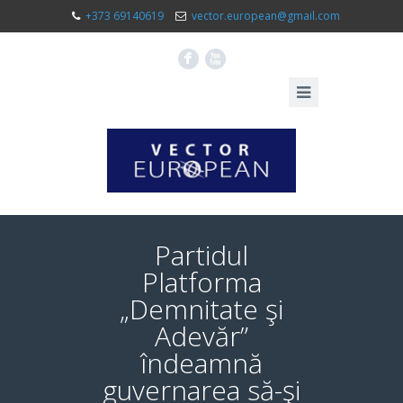
+373 69140619
vector.european@gmail.com
F
X
Partidul
Platforma
„Demnitate şi
Adevăr”
îndeamnă
guvernarea să-şi