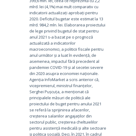
399,6 mln. lei, ceea ce reprezintă cu 2,2
mlrd. lei (4,1%) mai mult comparativ cu
indicatorii actualizați aprobați pentru
2020. Deficitul bugetar este estimat la 13
mlrd. 984,2 mln. lei. Elaborarea proiectului
de lege privind bugetul de stat pentru
anul 2021 s-a bazat pe o prognoză
actualizată a indicatorilor
macroeconomici, a politicii fiscale pentru
anul următor și a luat în evidență, de
asemenea, impactul fără precedent al
pandemiei COVID-19 și al secetei severe
din 2020 asupra economiei naționale.
Agenția InfoMarket a scris anterior că,
vicepremierul, ministrul finanțelor,
Serghei Pușcuța, a menționat că
principalele măsuri de politică ale
proiectului de buget pentru anului 2021
se referă la sprijinirea afacerilor,
creșterea salariilor angajaților din
sectorul public, creșterea cheltuielilor
pentru asistență medicală și alte sectoare
și politica socială. Deci, în 2021, în cadrul