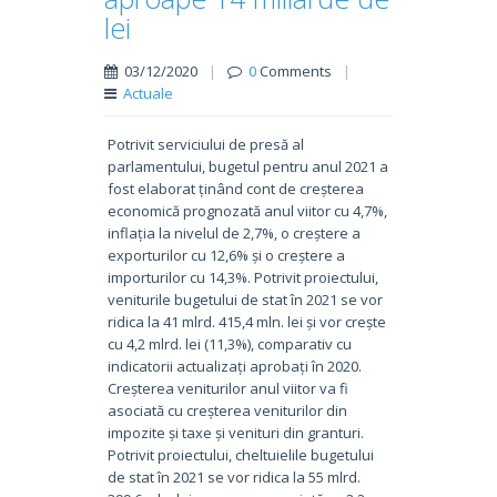
lei
03/12/2020
|
0
Comments
|
Actuale
Potrivit serviciului de presă al
parlamentului, bugetul pentru anul 2021 a
fost elaborat ținând cont de creșterea
economică prognozată anul viitor cu 4,7%,
inflația la nivelul de 2,7%, o creștere a
exporturilor cu 12,6% și o creștere a
importurilor cu 14,3%. Potrivit proiectului,
veniturile bugetului de stat în 2021 se vor
ridica la 41 mlrd. 415,4 mln. lei și vor crește
cu 4,2 mlrd. lei (11,3%), comparativ cu
indicatorii actualizați aprobați în 2020.
Creșterea veniturilor anul viitor va fi
asociată cu creșterea veniturilor din
impozite și taxe și venituri din granturi.
Potrivit proiectului, cheltuielile bugetului
de stat în 2021 se vor ridica la 55 mlrd.