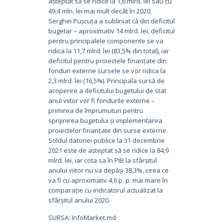
așteptat să se ridice la 1,6 mlrd. lei sau cu
49,4 mln. lei mai mult decât în ​​2020.
Serghei Pușcuța a subliniat că din deficitul
bugetar – aproximativ 14 mlrd. lei, deficitul
pentru principalele componente se va
ridica la 11,7 mlrd. lei (83,5% din total), iar
deficitul pentru proiectele finanțate din
fonduri externe sursele se vor ridica la
2,3 mlrd. lei (16,5%). Principala sursă de
acoperire a deficitului bugetului de stat
anul viitor vor fi fondurile externe –
primirea de împrumuturi pentru
sprijinirea bugetului și implementarea
proiectelor finanțate din surse externe.
Soldul datoriei publice la 31 decembrie
2021 este de așteptat să se ridice la 84,9
mlrd. lei, iar cota sa în PIB la sfârșitul
anului viitor nu va depăși 38,3%, ceea ce
va fi cu aproximativ 4,6 p. p. mai mare în
comparație cu indicatorul actualizat la
sfârșitul anului 2020.
SURSA: InfoMarket.md