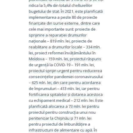
ridica la 5,4% din totalul cheltuielilor
bugetului de stat. În 2021, este planificată
implementarea a peste 80 de proiecte
finanțate din surse externe, dintre care
cele mai importante sunt: ​​proiecte de
sprijinire a reparației drumurilor
naționale – 819 mln. lei, proiecte de
reabilitare a drumurilor locale – 334 mln.
lei, proiect reformei învățământului în
Moldova – 159 mln. lei, proiectul răspuns
de urgență la COVID-19 – 191 mln. lei,
proiectul sprijin urgent pentru reducerea
consecințelor pandemiei coronavirusului
– 625 mln. lei, din care pentru acordarea
de împrumuturi – 413 mln. lei, iar pentru
fortificarea spitalelor și dotarea acestora
cu echipament medical – 212 mln. lei. Este
planificată alocarea a 73 mln. lei pentru
proiectul pentru construcția unui nou
penitenciar la Chișinău și 71 mln. lei
pentru proiectul de îmbunătățire a
infrastructurii de alimentare cu apă. În