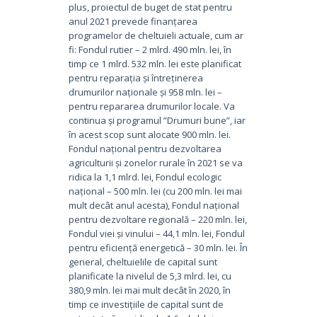
plus, proiectul de buget de stat pentru
anul 2021 prevede finanțarea
programelor de cheltuieli actuale, cum ar
fi: Fondul rutier – 2 mlrd. 490 mln. lei, în
timp ce 1 mlrd. 532 mln. lei este planificat
pentru reparația și întreținerea
drumurilor naționale și 958 mln. lei –
pentru repararea drumurilor locale. Va
continua și programul ”Drumuri bune”, iar
în acest scop sunt alocate 900 mln. lei.
Fondul național pentru dezvoltarea
agriculturii și zonelor rurale în 2021 se va
ridica la 1,1 mlrd. lei, Fondul ecologic
național – 500 mln. lei (cu 200 mln. lei mai
mult decât anul acesta), Fondul național
pentru dezvoltare regională – 220 mln. lei,
Fondul viei și vinului – 44,1 mln. lei, Fondul
pentru eficiență energetică – 30 mln. lei. În
general, cheltuielile de capital sunt
planificate la nivelul de 5,3 mlrd. lei, cu
380,9 mln. lei mai mult decât în ​​2020, în
timp ce investițiile de capital sunt de