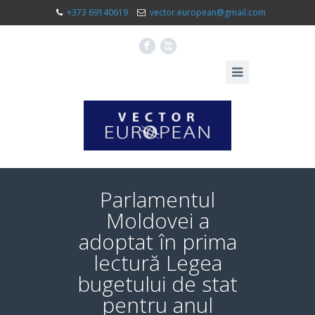
+373 69140619
vector.european@gmail.com
F
X
Parlamentul
Moldovei a
adoptat în prima
lectură Legea
bugetului de stat
pentru anul