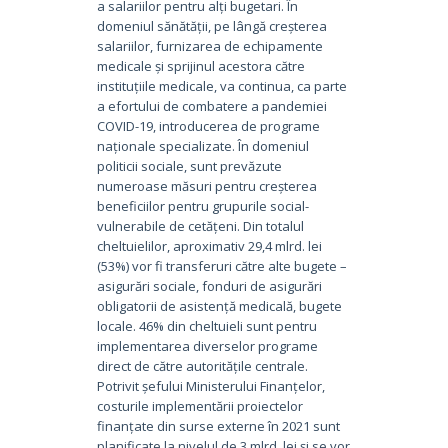
a salariilor pentru alți bugetari. În
domeniul sănătății, pe lângă creșterea
salariilor, furnizarea de echipamente
medicale și sprijinul acestora către
instituțiile medicale, va continua, ca parte
a efortului de combatere a pandemiei
COVID-19, introducerea de programe
naționale specializate. În domeniul
politicii sociale, sunt prevăzute
numeroase măsuri pentru creșterea
beneficiilor pentru grupurile social-
vulnerabile de cetățeni. Din totalul
cheltuielilor, aproximativ 29,4 mlrd. lei
(53%) vor fi transferuri către alte bugete –
asigurări sociale, fonduri de asigurări
obligatorii de asistență medicală, bugete
locale. 46% din cheltuieli sunt pentru
implementarea diverselor programe
direct de către autoritățile centrale.
Potrivit șefului Ministerului Finanțelor,
costurile implementării proiectelor
finanțate din surse externe în 2021 sunt
planificate la nivelul de 3 mlrd. lei și se vor