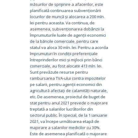
măsurilor de sprijinire a afacerilor, este
planificată continuarea subvenționării
locurilor de muncă și alocarea a 200 mln.
lei pentru aceasta. Va continua, de
asemenea, subvenționarea dobânzii la
împrumuturile luate de agenții economici
de la băncile comerciale, pentru care
statul va aloca 30 mln. lei. Pentru a acorda
împrumuturi în condiții preferențiale
întreprinderilor mici și mijlocii prin bănci
comerciale, au fost alocate 413 mln. lei.
Sunt prevăzute resurse pentru
rambursarea TVA-ului contra impozitelor
pe salarii, pentru agenții economici din
agricultură afectați de calamități naturale,
etc. De asemenea, proiectul de buget de
stat pentru anul 2021 prevede o majorare
treptată a salariilor lucrătorilor din
sectorul public. În special, de la 1 ianuarie
2021, va începe următoarea etapă de
majorare a salariilor medicilor cu 30%.
Este de asemenea planificată o majorare